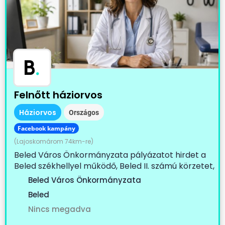
B
.
Felnőtt háziorvos
Háziorvos
Országos
Facebook kampány
(Lajoskomárom 74km-re)
Beled Város Önkormányzata pályázatot hirdet a
Beled székhellyel működő, Beled II. számú körzetet,
Cirák...
Beled Város Önkormányzata
Beled
Nincs megadva