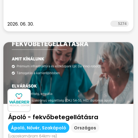
2026. 06. 30.
5274
Ápoló - fekvőbetegellátásra
Ápoló, Nővér, Szakápoló
Országos
(Lajoskomárom 64km-re)