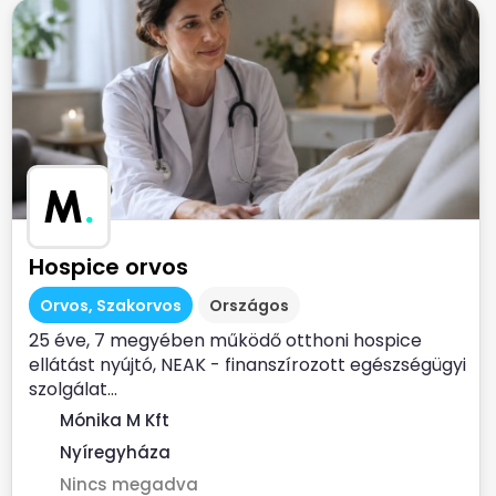
M
.
Hospice orvos
Orvos, Szakorvos
Országos
25 éve, 7 megyében működő otthoni hospice
ellátást nyújtó, NEAK - finanszírozott egészségügyi
szolgálat...
Mónika M Kft
Nyíregyháza
Nincs megadva