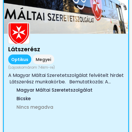
Látszerész
Optikus
Megyei
(Lajoskomárom 74km-re)
A Magyar Máltai Szeretetszolgálat felvételt hirdet
Látszerész munkakörbe. Bemutatkozás: A...
Magyar Máltai Szeretetszolgálat
Bicske
Nincs megadva