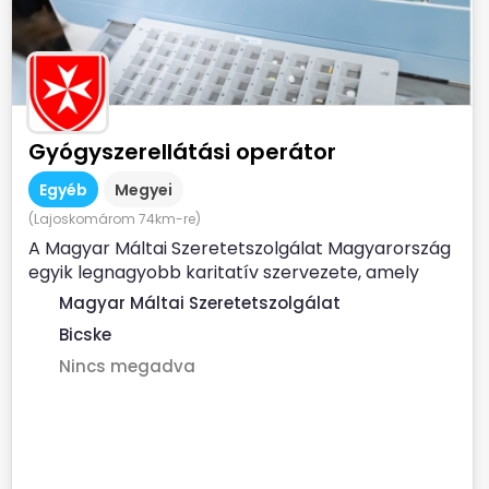
Gyógyszerellátási operátor
Egyéb
Megyei
(Lajoskomárom 74km-re)
A Magyar Máltai Szeretetszolgálat Magyarország
egyik legnagyobb karitatív szervezete, amely
évente több százezer...
Magyar Máltai Szeretetszolgálat
Bicske
Nincs megadva