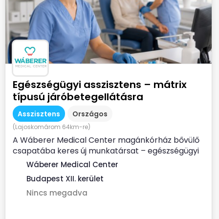
Egészségügyi asszisztens – mátrix
típusú járóbetegellátásra
Asszisztens
Országos
(Lajoskomárom 64km-re)
A Wáberer Medical Center magánkórház bővülő
csapatába keres új munkatársat – egészségügyi
asszisztensi...
Wáberer Medical Center
Budapest XII. kerület
Nincs megadva