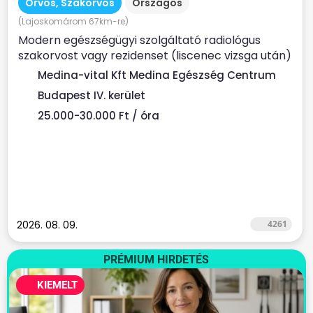
Orvos, Szakorvos
Országos
(Lajoskomárom 67km-re)
Modern egészségügyi szolgáltató radiológus
szakorvost vagy rezidenset (liscenec vizsga után)
keres Rendelési...
Medina-vital Kft Medina Egészség Centrum
Budapest IV. kerület
25.000-30.000 Ft / óra
2026. 08. 09.
4261
PRÉMIUM HIRDETÉS
KIEMELT