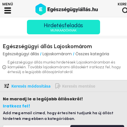
Hirdetésfeladás
MUNKAADÓKNAK
Egészségügyi állás Lajoskomárom
Egészségügyi állás
Lajoskomárom
Összes kategória
/
/
Egészségügyi állás munka hirdetések Lajoskomáromban és
környékén. További lajoskomáromi állásokért iratkozz fel, hogy
értesülj a legújabb állásajánlatokról.
Keresés módosítása
Keresés mentése
Ne maradj le
a legújabb állásokról!
Iratkozz fel!
Add meg email címed, hogy értesíteni tudjunk ha új állást
hirdetnek meg ebben a kategóriában.