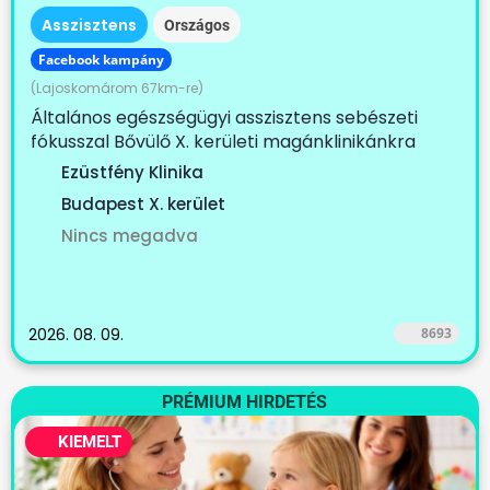
Asszisztens
Országos
Facebook kampány
(Lajoskomárom 67km-re)
Általános egészségügyi asszisztens sebészeti
fókusszal Bővülő X. kerületi magánklinikánkra
keresünk...
Ezüstfény Klinika
Budapest X. kerület
Nincs megadva
2026. 08. 09.
8693
PRÉMIUM HIRDETÉS
KIEMELT