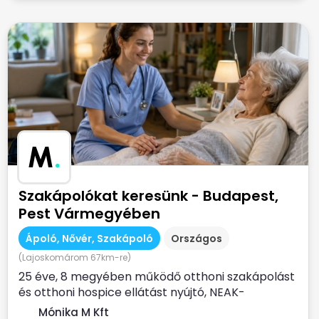
M
.
Szakápolókat keresünk - Budapest,
Pest Vármegyében
Ápoló, Nővér, Szakápoló
Országos
(Lajoskomárom 67km-re)
25 éve, 8 megyében működő otthoni szakápolást
és otthoni hospice ellátást nyújtó, NEAK-
finanszírozott...
Mónika M Kft