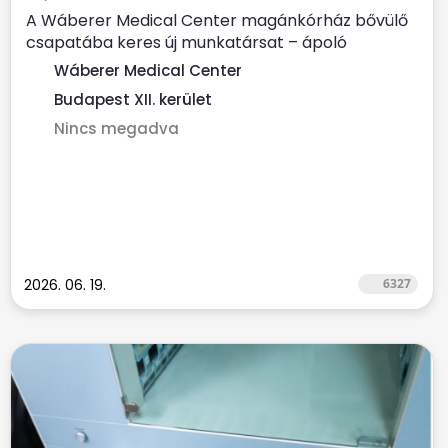
A Wáberer Medical Center magánkórház bővülő
csapatába keres új munkatársat – ápoló
munkakörbe fekvőbeteg...
Wáberer Medical Center
Budapest XII. kerület
Nincs megadva
2026. 06. 19.
6327