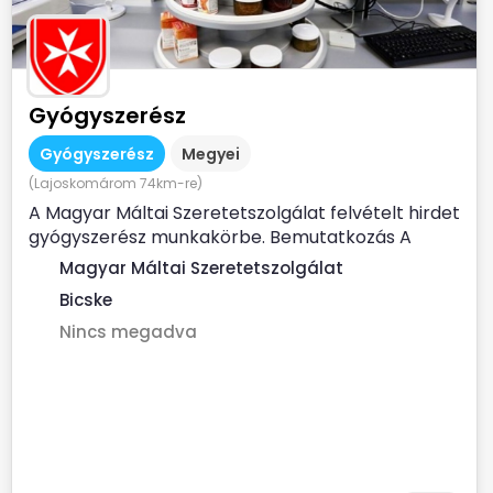
Gyógyszerész
Gyógyszerész
Megyei
(Lajoskomárom 74km-re)
A Magyar Máltai Szeretetszolgálat felvételt hirdet
gyógyszerész munkakörbe. Bemutatkozás A
Magyar...
Magyar Máltai Szeretetszolgálat
Bicske
Nincs megadva