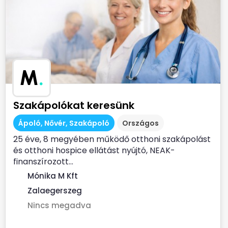
M
.
Szakápolókat keresünk
Ápoló, Nővér, Szakápoló
Országos
25 éve, 8 megyében működő otthoni szakápolást
és otthoni hospice ellátást nyújtó, NEAK-
finanszírozott...
Mónika M Kft
Zalaegerszeg
Nincs megadva