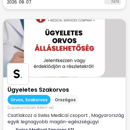
2026. 08. 07.
7475
S
.
Ügyeletes Szakorvos
Orvos, Szakorvos
Országos
(Lajoskomárom 64km-re)
Csatlakozz a Swiss Medical csoport , Magyarország
egyik legnagyobb magán-egészségügyi
szolgáltatójához ...
Swiss Medical Services Kft.