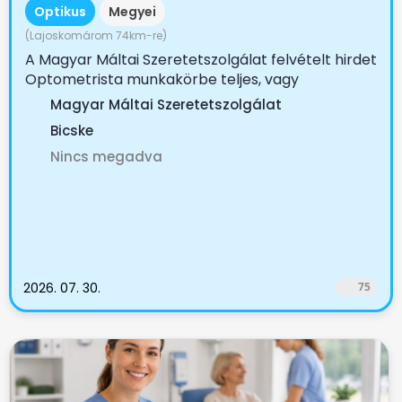
Optikus
Megyei
(Lajoskomárom 74km-re)
A Magyar Máltai Szeretetszolgálat felvételt hirdet
Optometrista munkakörbe teljes, vagy
részmunkaidőbe ...
Magyar Máltai Szeretetszolgálat
Bicske
Nincs megadva
2026. 07. 30.
75