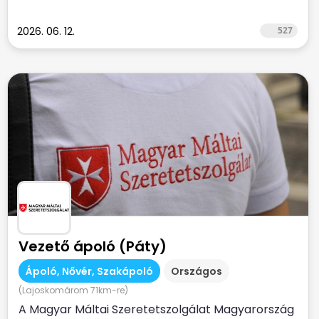
2026. 06. 12.
527
Vezető ápoló (Páty)
Ápoló, Nővér, Szakápoló
Országos
(Lajoskomárom 71km-re)
A Magyar Máltai Szeretetszolgálat Magyarország