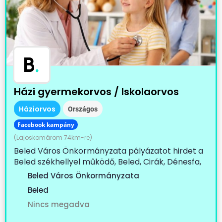
B
.
Házi gyermekorvos / Iskolaorvos
Háziorvos
Országos
Facebook kampány
(Lajoskomárom 74km-re)
Beled Város Önkormányzata pályázatot hirdet a
Beled székhellyel működő, Beled, Cirák, Dénesfa,
Edve,...
Beled Város Önkormányzata
Beled
Nincs megadva