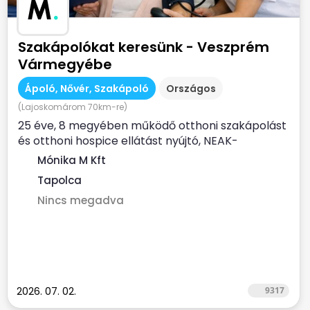
M
.
Szakápolókat keresünk - Veszprém
Vármegyébe
Ápoló, Nővér, Szakápoló
Országos
(Lajoskomárom 70km-re)
25 éve, 8 megyében működő otthoni szakápolást
és otthoni hospice ellátást nyújtó, NEAK-
finanszírozott...
Mónika M Kft
Tapolca
Nincs megadva
2026. 07. 02.
9317