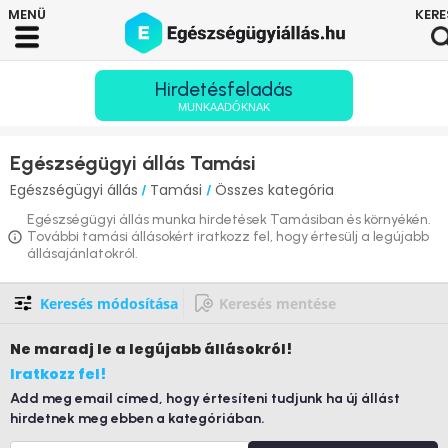
Hirdetésfeladás
MUNKAADÓKNAK
Egészségügyi állás Tamási
Egészségügyi állás
Tamási
Összes kategória
/
/
Egészségügyi állás munka hirdetések Tamásiban és környékén.
További tamási állásokért iratkozz fel, hogy értesülj a legújabb
állásajánlatokról.
Keresés módosítása
Keresés mentése
Ne maradj le
a legújabb állásokról!
Iratkozz fel!
Add meg email címed, hogy értesíteni tudjunk ha új állást
hirdetnek meg ebben a kategóriában.