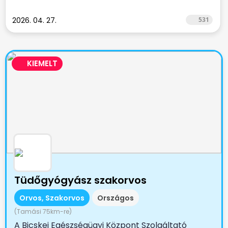
2026. 04. 27.
531
KIEMELT
Tüdőgyógyász szakorvos
Orvos, Szakorvos
Országos
(Tamási 75km-re)
A Bicskei Egészségügyi Központ Szolgáltató