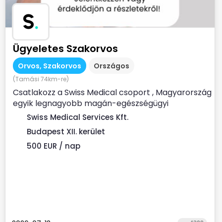
S
.
Ügyeletes Szakorvos
Orvos, Szakorvos
Országos
(Tamási 74km-re)
Csatlakozz a Swiss Medical csoport , Magyarország
egyik legnagyobb magán-egészségügyi
szolgáltatójához ...
Swiss Medical Services Kft.
Budapest XII. kerület
500 EUR / nap