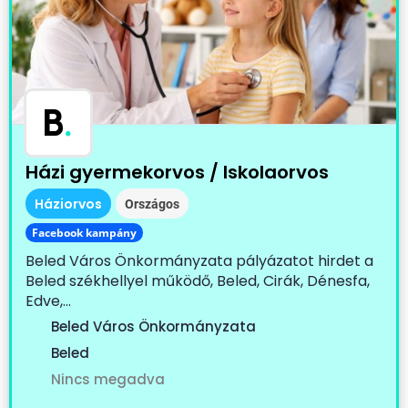
B
.
Házi gyermekorvos / Iskolaorvos
Háziorvos
Országos
Facebook kampány
Beled Város Önkormányzata pályázatot hirdet a
Beled székhellyel működő, Beled, Cirák, Dénesfa,
Edve,...
Beled Város Önkormányzata
Beled
Nincs megadva