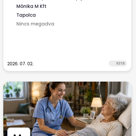
finanszírozott...
Mónika M Kft
Tapolca
Nincs megadva
2026. 07. 02.
9318