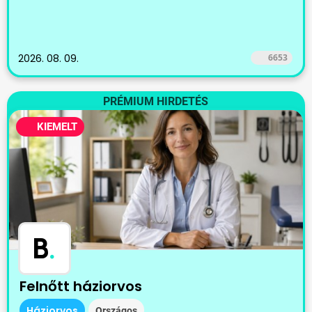
2026. 08. 09.
6653
PRÉMIUM HIRDETÉS
KIEMELT
B
.
Felnőtt háziorvos
Háziorvos
Országos