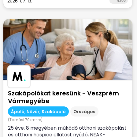
2026. 07. 13.
4200
M
.
Szakápolókat keresünk - Veszprém
Vármegyébe
Ápoló, Nővér, Szakápoló
Országos
(Tamási 70km-re)
25 éve, 8 megyében működő otthoni szakápolást
és otthoni hospice ellátást nyújtó, NEAK-