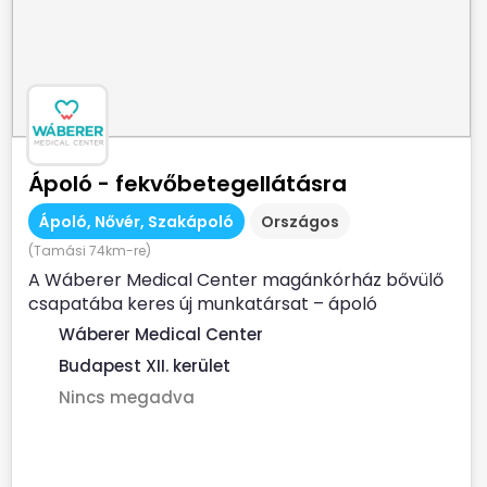
Ápoló - fekvőbetegellátásra
Ápoló, Nővér, Szakápoló
Országos
(Tamási 74km-re)
A Wáberer Medical Center magánkórház bővülő
csapatába keres új munkatársat – ápoló
munkakörbe fekvőbeteg...
Wáberer Medical Center
Budapest XII. kerület
Nincs megadva