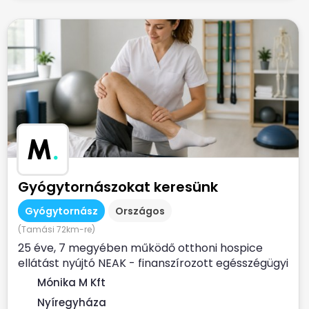
M
.
Gyógytornászokat keresünk
Gyógytornász
Országos
(Tamási 72km-re)
25 éve, 7 megyében működő otthoni hospice
ellátást nyújtó NEAK - finanszírozott egésszégügyi
szolgálat...
Mónika M Kft
Nyíregyháza