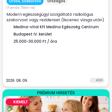
Orvos, Szakorvos
Országos
(Tamási 75km-re)
Modern egészségügyi szolgáltató radiológus
szakorvost vagy rezidenset (liscenec vizsga után)
keres Rendelési...
Medina-vital Kft Medina Egészség Centrum
Budapest IV. kerület
25.000-30.000 Ft / óra
2026. 08. 09.
4265
PRÉMIUM HIRDETÉS
KIEMELT