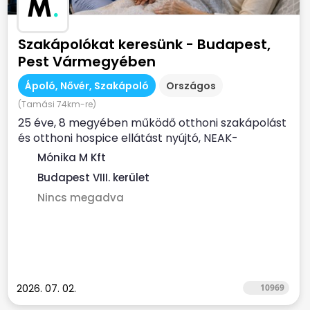
M
.
Szakápolókat keresünk - Budapest,
Pest Vármegyében
Ápoló, Nővér, Szakápoló
Országos
(Tamási 74km-re)
25 éve, 8 megyében működő otthoni szakápolást
és otthoni hospice ellátást nyújtó, NEAK-
finanszírozott...
Mónika M Kft
Budapest VIII. kerület
Nincs megadva
2026. 07. 02.
10969