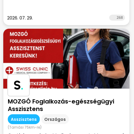
2026. 07. 29.
268
S
.
MOZGÓ Foglalkozás-egészségügyi
Asszisztens
Asszisztens
Országos
(Tamási 75km-re)