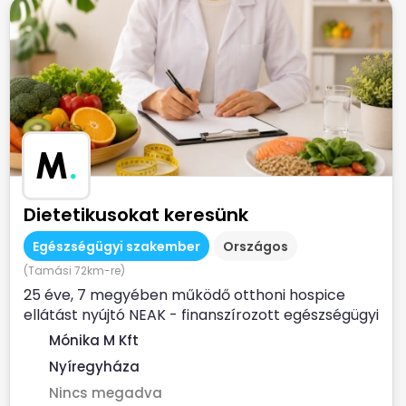
M
.
Dietetikusokat keresünk
Egészségügyi szakember
Országos
(Tamási 72km-re)
25 éve, 7 megyében működő otthoni hospice
ellátást nyújtó NEAK - finanszírozott egészségügyi
szolgálat...
Mónika M Kft
Nyíregyháza
Nincs megadva