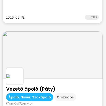
2026. 06. 19.
6327
Vezető ápoló (Páty)
Ápoló, Nővér, Szakápoló
Országos
(Tamási 72km-re)