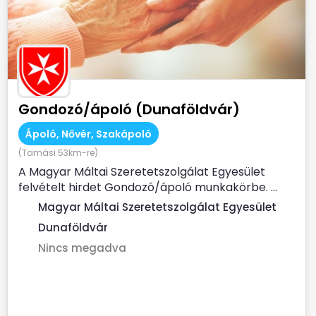
Gondozó/ápoló (Dunaföldvár)
Ápoló, Nővér, Szakápoló
(Tamási 53km-re)
A Magyar Máltai Szeretetszolgálat Egyesület
felvételt hirdet Gondozó/ápoló munkakörbe. ...
Magyar Máltai Szeretetszolgálat Egyesület
Dunaföldvár
Nincs megadva