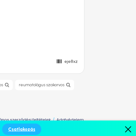
eje8xz
os
reumatológus szakorvos
lános szerződési feltételek
Adatvédelem
/
Csatlakozás