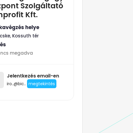
pont Szolgáltató
profit Kft.
avégzés helye
icske, Kossuth tér
tés
incs megadva
Jelentkezés email-en
iro..@bic..
megtekintés