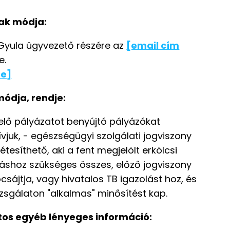
ak módja:
h Gyula ügyvezető részére az
[email cím
e.
se]
módja, rendje:
lelő pályázatot benyújtó pályázókat
juk, - egészségügyi szolgálati jogviszony
étesíthető, aki a fent megjelölt erkölcsi
láshoz szükséges összes, előző jogviszony
csájtja, vagy hivatalos TB igazolást hoz, és
zsgálaton "alkalmas" minősítést kap.
tos egyéb lényeges információ: