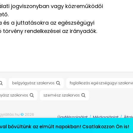
álati jogviszonyban vagy közreműködői
ető.
a és a juttatásokra az egészségügyi
ló törvény rendelkezései az irányadók.
belgyógyász szakorvos
foglalkozás egészségügyi szakorv
yász szakorvos
szemész szakorvos
yiállás.hu
©
2026
Ügyfélszolgálat
Médiaajánlat
Álta
/
/
fenntartva.
val bővültünk az elmúlt napokban! Csatlakozzon Ön is!