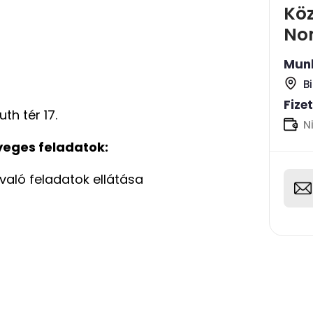
Köz
Non
Munk
B
Fize
th tér 17.
N
yeges feladatok:
való feladatok ellátása