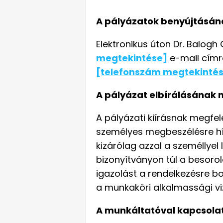
A pályázatok benyújtásán
Elektronikus úton Dr. Balog
megtekintése]
e-mail címr
[telefonszám megtekinté
A pályázat elbírálásának 
A pályázati kiírásnak megfe
személyes megbeszélésre hív
kizárólag azzal a személlyel l
bizonyítványon túl a besoro
igazolást a rendelkezésre bo
a munkaköri alkalmassági vi
A munkáltatóval kapcsola