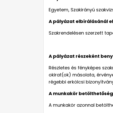
Egyetem, Szakirányú szakviz
A pályázat elbírálásánál el
Szakrendelésen szerzett tap
A pályázat részeként benyú
Részletes és fényképes szak
okirat(ok) másolata, érvén
régebbi erkölcsi bizonyítvány
A munkakör betölthetőség
A munkakör azonnal betölth