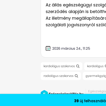
Az állás egészségügyi szolg
szerződés alapján is betölth
Az illetmény megállapításár
szolgálati jogviszonyról szó
2026 március 24., 11:25
kardiológus szakorvos
kardiológus
radiológus szakorvos
gyermekgyóg
Egészségüg
Minden jog 
39
új felhasználó