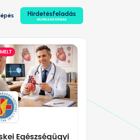
Hirdetésfeladás
lépés
MUNKAADÓKNAK
EMELT
skei Egészségügyi