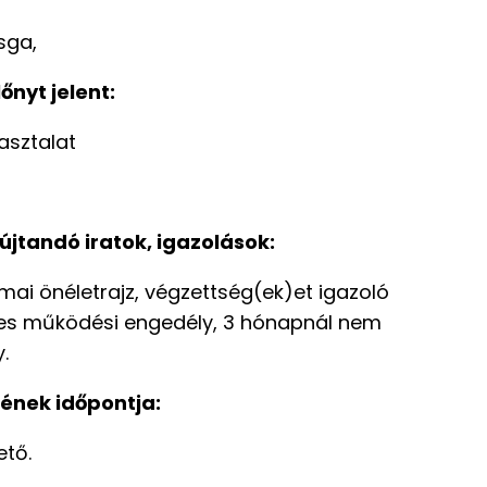
sga,
őnyt jelent:
asztalat
jtandó iratok, igazolások:
mai önéletrajz, végzettség(ek)et igazoló
yes működési engedély, 3 hónapnál nem
.
ének időpontja:
ető.