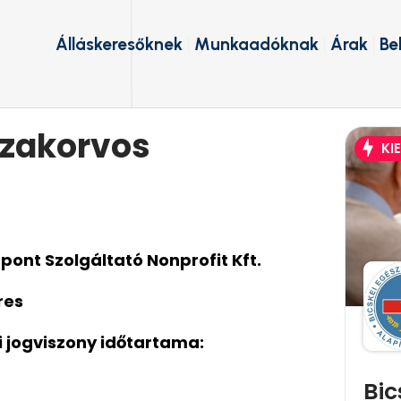
Álláskeresőknek
Munkaadóknak
Árak
Be
szakorvos
KI
pont Szolgáltató Nonprofit Kft.
res
i jogviszony időtartama:
Bic