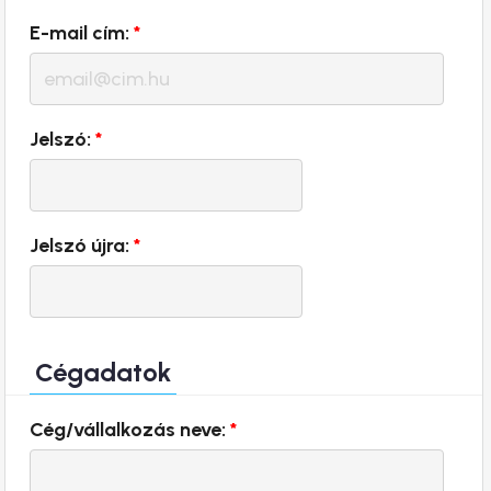
E-mail cím:
*
Jelszó:
*
Jelszó újra:
*
Cégadatok
Cég/vállalkozás neve:
*