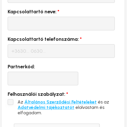
Kapcsolattartó neve:
*
Kapcsolattartó telefonszáma:
*
Partnerkód:
Felhasználói szabályzat:
*
Az
Általános Szerződési Feltételeket
és az
Adatvédelmi tájékoztatót
elolvastam és
elfogadom.