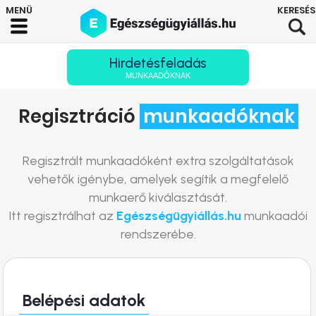
Hirdetésfeladás
MUNKAADÓKNAK
Regisztráció
munkaadóknak
Regisztrált munkaadóként extra szolgáltatások
vehetők igénybe, amelyek segítik a megfelelő
munkaerő kiválasztását.
Itt regisztrálhat az
Egészségügyiállás.hu
munkaadói
rendszerébe.
Belépési adatok