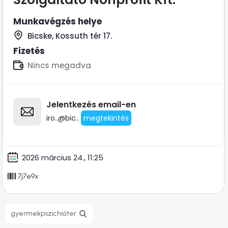
Munkavégzés helye
Bicske, Kossuth tér 17.
Fizetés
Nincs megadva
Jelentkezés email-en
iro..@bic..
megtekintés
2026 március 24., 11:25
7j7e9x
gyermekpszichiáter