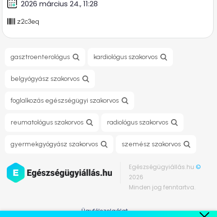
2026 március 24., 11:28
z2c3eq
gasztroenterológus
kardiológus szakorvos
belgyógyász szakorvos
foglalkozás egészségügyi szakorvos
reumatológus szakorvos
radiológus szakorvos
gyermekgyógyász szakorvos
szemész szakorvos
Egészségügyiállás.hu
©
2026
Minden jog fenntartva.
Ügyfélszolgálat