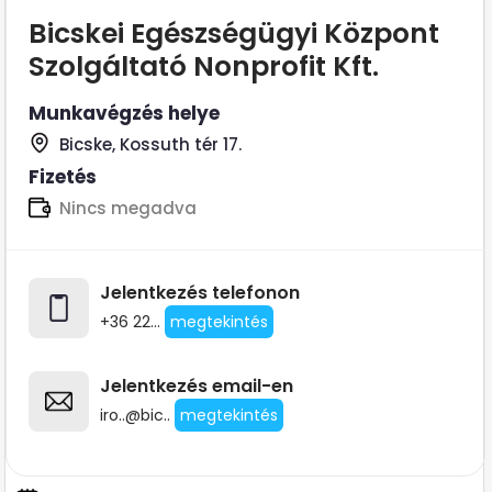
Bicskei Egészségügyi Központ
Szolgáltató Nonprofit Kft.
Munkavégzés helye
Bicske, Kossuth tér 17.
Fizetés
Nincs megadva
Jelentkezés telefonon
+36 22...
megtekintés
Jelentkezés email-en
iro..@bic..
megtekintés