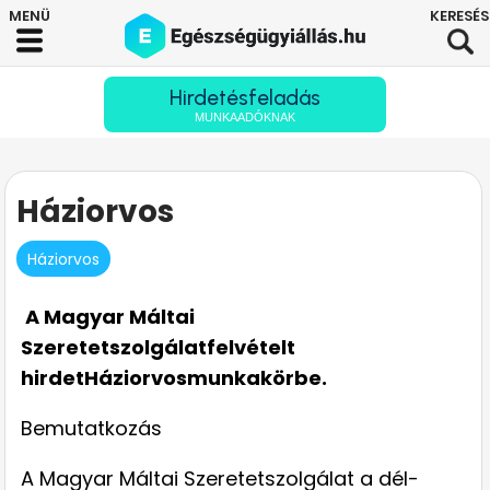
Hirdetésfeladás
MUNKAADÓKNAK
Háziorvos
Háziorvos
A Magyar Máltai
Szeretetszolgálat
felvételt
hirdet
Háziorvos
munkakörbe.
Bemutatkozás
A Magyar Máltai Szeretetszolgálat a dél-