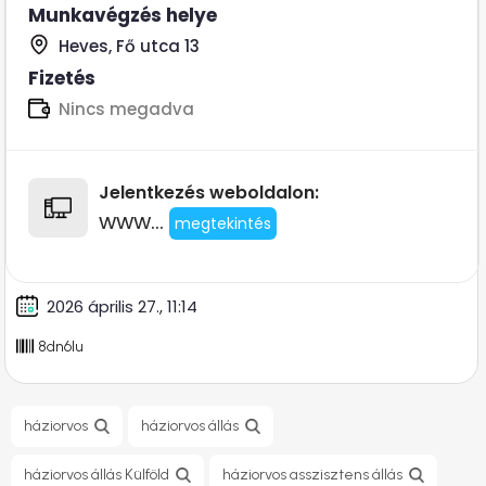
Munkavégzés helye
Heves, Fő utca 13
Fizetés
Nincs megadva
Jelentkezés weboldalon:
www...
megtekintés
2026 április 27., 11:14
8dn6lu
háziorvos
háziorvos állás
háziorvos állás Külföld
háziorvos asszisztens állás