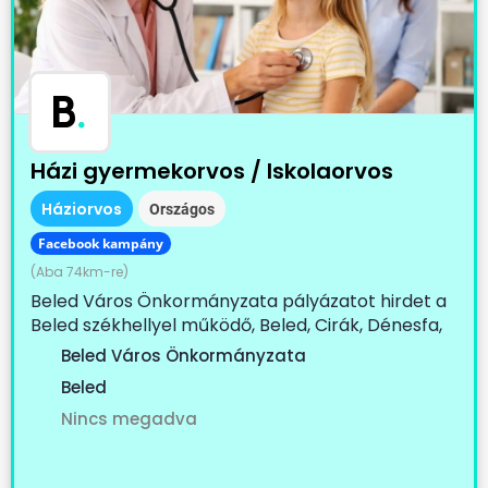
B
.
Házi gyermekorvos / Iskolaorvos
Háziorvos
Országos
Facebook kampány
(Aba 74km-re)
Beled Város Önkormányzata pályázatot hirdet a
Beled székhellyel működő, Beled, Cirák, Dénesfa,
Edve,...
Beled Város Önkormányzata
Beled
Nincs megadva