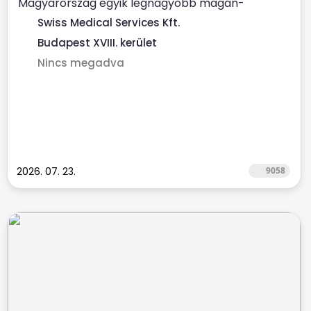
Magyarország egyik legnagyobb magán-
egészségügyi szolgáltatójához ...
Swiss Medical Services Kft.
Budapest XVIII. kerület
Nincs megadva
2026. 07. 23.
9058