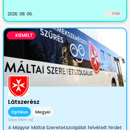
2026. 08. 06.
3106
KIEMELT
Látszerész
Optikus
Megyei
(Aba 51km-re)
A Magyar Máltai Szeretetszolgálat felvételt hirdet