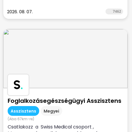
2026. 08. 07.
7462
S
.
Foglalkozásegészségügyi Asszisztens
Asszisztens
Megyei
(Aba 67km-re)
Csatlakozz a Swiss Medical csoport ,