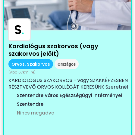
S
.
Kardiológus szakorvos (vagy
szakorvos jelölt)
Orvos, Szakorvos
Országos
(Aba 67km-re)
KARDIOLÓGUS SZAKORVOS - vagy SZAKKÉPZESBEN
RÉSZTVEVŐ ORVOS KOLLÉGÁT KERESÜNK Szeretnél
egy...
Szentendre Város Egészségügyi Intézményei
Szentendre
Nincs megadva