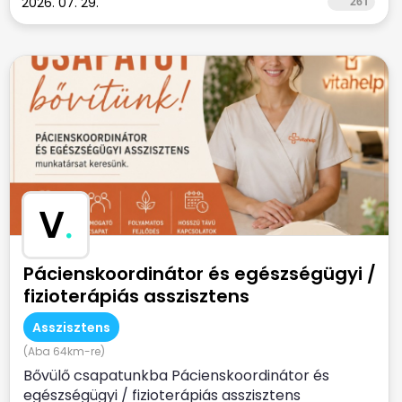
2026. 07. 29.
261
V
.
Pácienskoordinátor és egészségügyi /
fizioterápiás asszisztens
Asszisztens
(Aba 64km-re)
Bővülő csapatunkba Pácienskoordinátor és
egészségügyi / fizioterápiás asszisztens