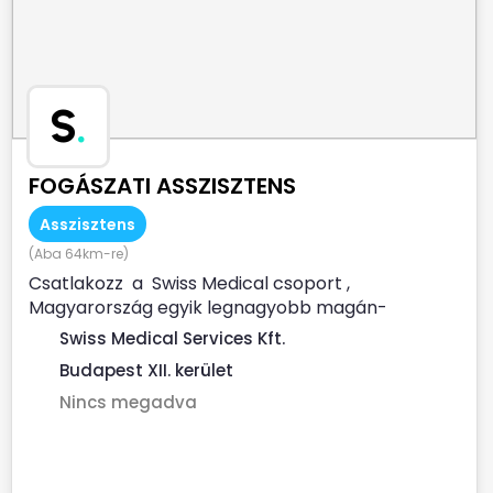
S
.
FOGÁSZATI ASSZISZTENS
Asszisztens
(Aba 64km-re)
Csatlakozz a Swiss Medical csoport ,
Magyarország egyik legnagyobb magán-
egészségügyi szolgáltatója...
Swiss Medical Services Kft.
Budapest XII. kerület
Nincs megadva