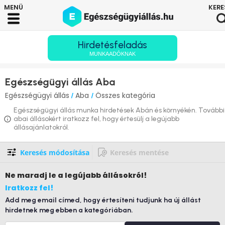
Hirdetésfeladás
MUNKAADÓKNAK
Egészségügyi állás Aba
Egészségügyi állás
Aba
Összes kategória
/
/
Egészségügyi állás munka hirdetések Abán és környékén. További
abai állásokért iratkozz fel, hogy értesülj a legújabb
állásajánlatokról.
Keresés módosítása
Keresés mentése
Ne maradj le
a legújabb állásokról!
Iratkozz fel!
Add meg email címed, hogy értesíteni tudjunk ha új állást
hirdetnek meg ebben a kategóriában.