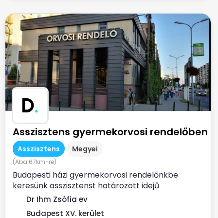
D
.
Asszisztens gyermekorvosi rendelőben
Asszisztens
Megyei
(Aba 67km-re)
Budapesti házi gyermekorvosi rendelőnkbe
keresünk asszisztenst határozott idejű
munkaszerződéssel. Ha...
Dr Ihm Zsófia ev
Budapest XV. kerület