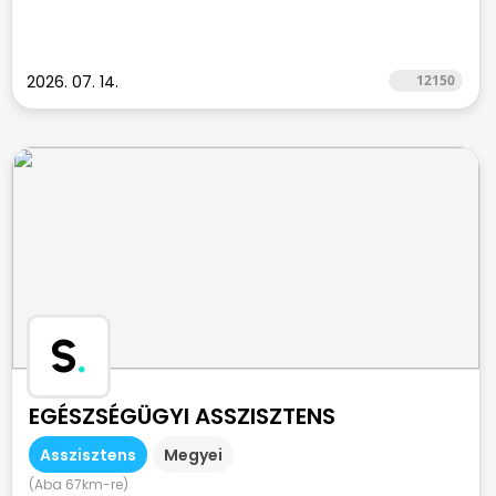
2026. 07. 14.
12150
S
.
EGÉSZSÉGÜGYI ASSZISZTENS
Asszisztens
Megyei
(Aba 67km-re)