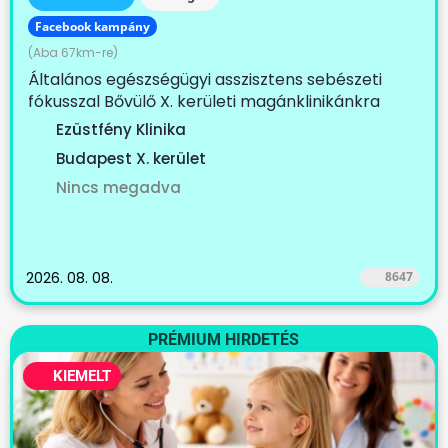
Facebook kampány
(Aba 67km-re)
Általános egészségügyi asszisztens sebészeti
fókusszal Bővülő X. kerületi magánklinikánkra
keresünk...
Ezüstfény Klinika
Budapest X. kerület
Nincs megadva
2026. 08. 08.
8647
PRÉMIUM HIRDETÉS
KIEMELT