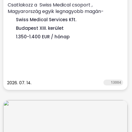
Csatlakozz a Swiss Medical csoport ,
Magyarország egyik legnagyobb magán-
egészségügyi szolgáltatója Prémium...
Swiss Medical Services Kft.
Budapest XIII. kerület
1.350-1.400 EUR / hónap
2026. 07. 14.
13004