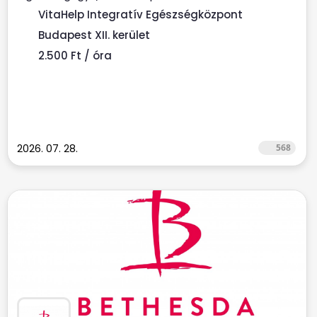
munkatársat keresünk. ...
VitaHelp Integratív Egészségközpont
Budapest XII. kerület
2.500 Ft / óra
2026. 07. 28.
568