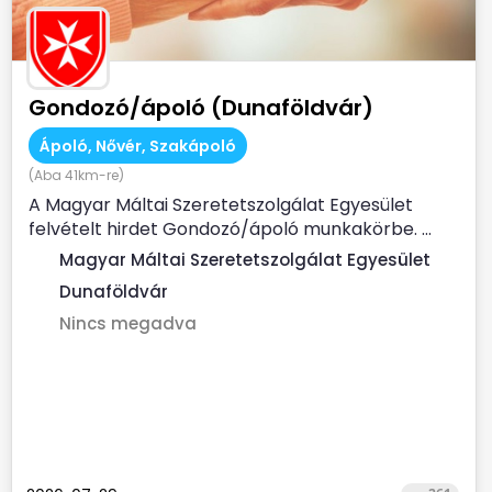
Gondozó/ápoló (Dunaföldvár)
Ápoló, Nővér, Szakápoló
(Aba 41km-re)
A Magyar Máltai Szeretetszolgálat Egyesület
felvételt hirdet Gondozó/ápoló munkakörbe. ...
Magyar Máltai Szeretetszolgálat Egyesület
Dunaföldvár
Nincs megadva