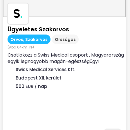
S
.
Ügyeletes Szakorvos
Orvos, Szakorvos
Országos
(Aba 64km-re)
Csatlakozz a Swiss Medical csoport , Magyarország
egyik legnagyobb magán-egészségügyi
szolgáltatójához ...
Swiss Medical Services Kft.
Budapest XII. kerület
500 EUR / nap