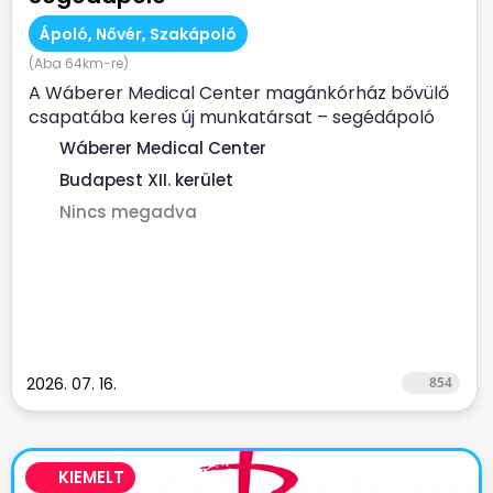
Ápoló, Nővér, Szakápoló
(Aba 64km-re)
A Wáberer Medical Center magánkórház bővülő
csapatába keres új munkatársat – segédápoló
munkakörbe! ...
Wáberer Medical Center
Budapest XII. kerület
Nincs megadva
2026. 07. 16.
854
KIEMELT