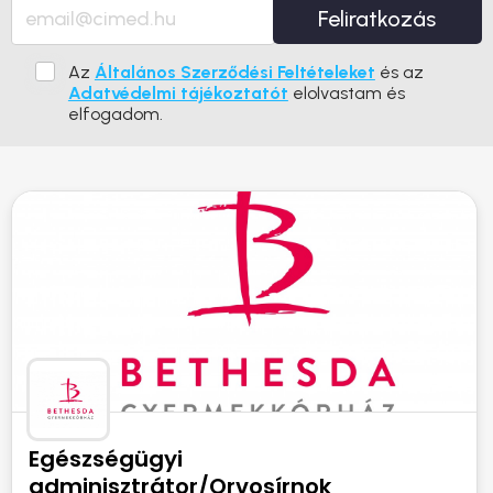
Feliratkozás
Az
Általános Szerződési Feltételeket
és az
Adatvédelmi tájékoztatót
elolvastam és
elfogadom.
Egészségügyi
adminisztrátor/Orvosírnok