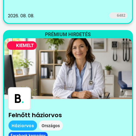
2026. 08. 08.
6482
PRÉMIUM HIRDETÉS
KIEMELT
B
.
Felnőtt háziorvos
Háziorvos
Országos
Facebook kampány