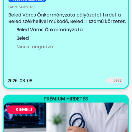
(Aba 74km-re)
Beled Város Önkormányzata pályázatot hirdet a
Beled székhellyel működő, Beled II. számú körzetet,
Cirák...
Beled Város Önkormányzata
Beled
Nincs megadva
2026. 08. 08.
5982
PRÉMIUM HIRDETÉS
KIEMELT