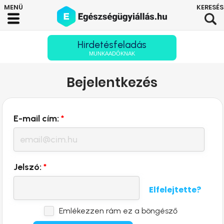
Hirdetésfeladás
MUNKAADÓKNAK
Bejelentkezés
E-mail cím:
*
Jelszó:
*
Elfelejtette?
Emlékezzen rám ez a böngésző