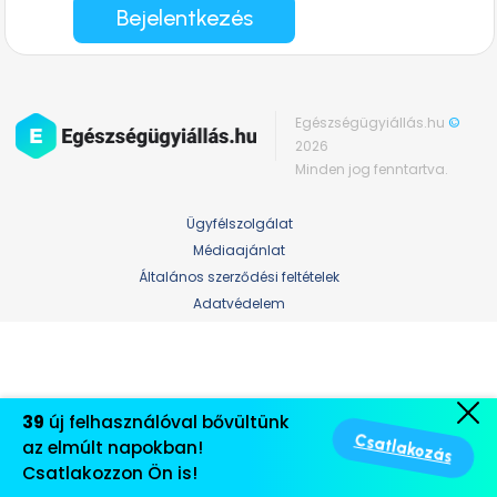
Bejelentkezés
Egészségügyiállás.hu
©
2026
Minden jog fenntartva.
Ügyfélszolgálat
Médiaajánlat
Általános szerződési feltételek
Adatvédelem
39
új felhasználóval bővültünk
Csatlakozás
az elmúlt napokban!
Csatlakozzon Ön is!