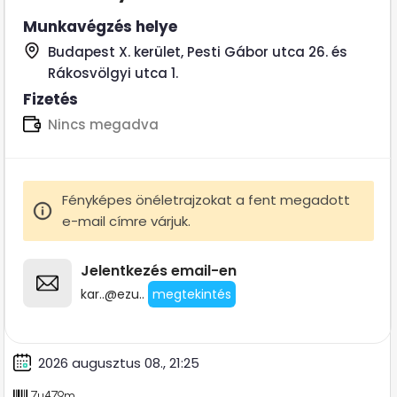
Munkavégzés helye
Budapest X. kerület, Pesti Gábor utca 26. és
Rákosvölgyi utca 1.
Fizetés
Nincs megadva
Fényképes önéletrajzokat a fent megadott
e-mail címre várjuk.
Jelentkezés email-en
kar..@ezu..
megtekintés
2026 augusztus 08., 21:25
7u479m