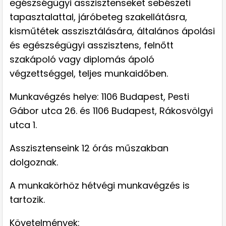
egészségügyi asszisztenseket sebészeti
tapasztalattal, járóbeteg szakellátásra,
kisműtétek asszisztálására, á
ltalános ápolási
és egészségügyi asszisztens, felnőtt
szakápoló
vagy diplomás ápoló
végzettséggel, teljes munkaidőben.
Munkavégzés helye: 1106 Budapest, Pesti
Gábor utca 26. és 1106 Budapest, Rákosvölgyi
utca 1.
Asszisztenseink 12 órás műszakban
dolgoznak.
A munkakörhöz hétvégi munkavégzés is
tartozik.
Követelmények: