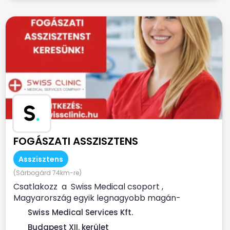
S
.
FOGÁSZATI ASSZISZTENS
Asszisztens
(Sárbogárd 74km-re)
Csatlakozz a Swiss Medical csoport ,
Magyarország egyik legnagyobb magán-
egészségügyi szolgáltatója...
Swiss Medical Services Kft.
Budapest XII. kerület