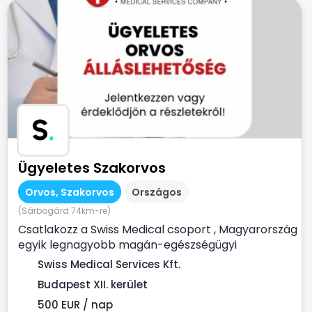
S
.
Ügyeletes Szakorvos
Orvos, Szakorvos
Országos
(Sárbogárd 74km-re)
Csatlakozz a Swiss Medical csoport , Magyarország
egyik legnagyobb magán-egészségügyi
szolgáltatójához ...
Swiss Medical Services Kft.
Budapest XII. kerület
500 EUR / nap