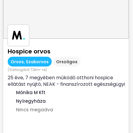
M
.
Hospice orvos
Orvos, Szakorvos
Országos
(Sárbogárd 72km-re)
25 éve, 7 megyében működő otthoni hospice
ellátást nyújtó, NEAK - finanszírozott egészségügyi
szolgálat...
Mónika M Kft
Nyíregyháza
Nincs megadva