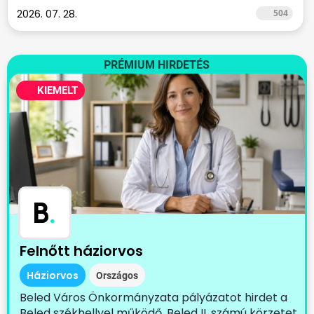
2026. 07. 28.
504
PRÉMIUM HIRDETÉS
KIEMELT
B
.
Felnőtt háziorvos
Háziorvos
Országos
Beled Város Önkormányzata pályázatot hirdet a
Beled székhellyel működő, Beled II. számú körzetet,