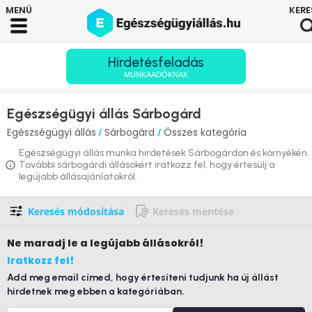
Hirdetésfeladás
MUNKAADÓKNAK
Egészségügyi állás Sárbogárd
Egészségügyi állás
Sárbogárd
Összes kategória
/
/
Egészségügyi állás munka hirdetések Sárbogárdon és környékén.
További sárbogárdi állásokért iratkozz fel, hogy értesülj a
legújabb állásajánlatokról.
Keresés módosítása
Keresés mentése
Ne maradj le
a legújabb állásokról!
Iratkozz fel!
Add meg email címed, hogy értesíteni tudjunk ha új állást
hirdetnek meg ebben a kategóriában.