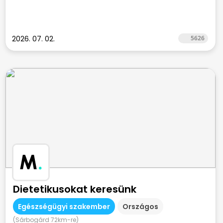
2026. 07. 02.
5626
M
.
Dietetikusokat keresünk
Egészségügyi szakember
Országos
(Sárbogárd 72km-re)