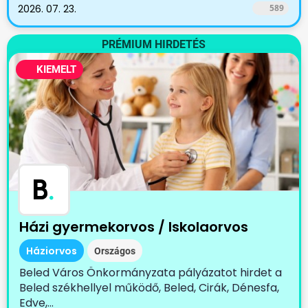
2026. 07. 23.
589
PRÉMIUM HIRDETÉS
KIEMELT
B
.
Házi gyermekorvos / Iskolaorvos
Háziorvos
Országos
Beled Város Önkormányzata pályázatot hirdet a
Beled székhellyel működő, Beled, Cirák, Dénesfa,
Edve,...