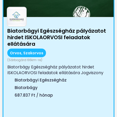
Biatorbágyi Egészségház pályázatot
hirdet ISKOLAORVOSI feladatok
ellátására
Orvos, Szakorvos
(Sárbogárd 66km-re)
Biatorbágy Egészségház pályázatot hirdet
ISKOLAORVOSI feladatok ellátására Jogviszony
tartama:...
Biatorbágyi Egészségház
Biatorbágy
687.837 Ft / hónap