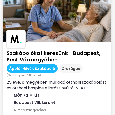
M
.
Szakápolókat keresünk - Budapest,
Pest Vármegyében
Ápoló, Nővér, Szakápoló
Országos
(Sárbogárd 74km-re)
25 éve, 8 megyében működő otthoni szakápolást
és otthoni hospice ellátást nyújtó, NEAK-
finanszírozott...
Mónika M Kft
Budapest VIII. kerület
Nincs megadva