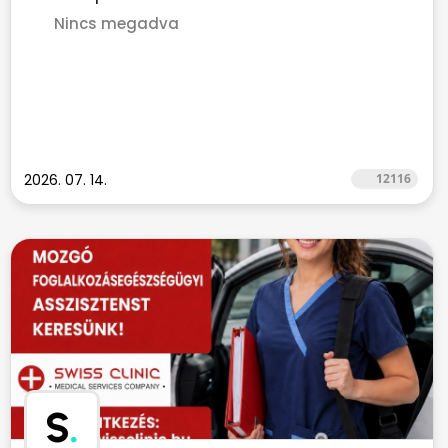
Nincs megadva
2026. 07. 14.
12116
S
.