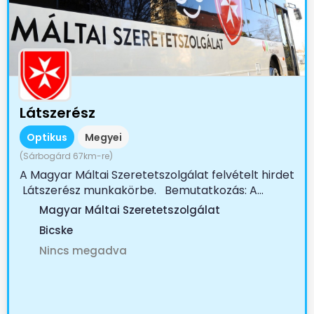
Látszerész
Optikus
Megyei
(Sárbogárd 67km-re)
A Magyar Máltai Szeretetszolgálat felvételt hirdet
Látszerész munkakörbe. Bemutatkozás: A...
Magyar Máltai Szeretetszolgálat
Bicske
Nincs megadva