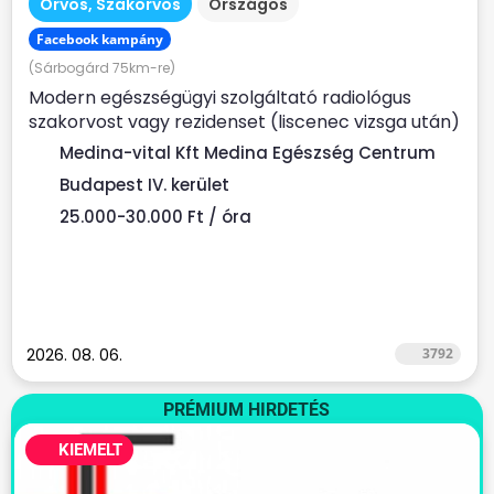
Orvos, Szakorvos
Országos
Facebook kampány
(Sárbogárd 75km-re)
Modern egészségügyi szolgáltató radiológus
szakorvost vagy rezidenset (liscenec vizsga után)
keres Rendelési...
Medina-vital Kft Medina Egészség Centrum
Budapest IV. kerület
25.000-30.000 Ft / óra
2026. 08. 06.
3792
PRÉMIUM HIRDETÉS
KIEMELT