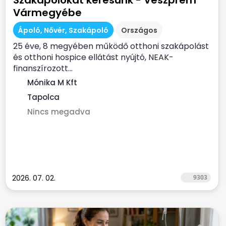
Szakápolókat keresünk - Veszprém
Vármegyébe
Ápoló, Nővér, Szakápoló
Országos
25 éve, 8 megyében működő otthoni szakápolást
és otthoni hospice ellátást nyújtó, NEAK-
finanszírozott...
Mónika M Kft
Tapolca
Nincs megadva
2026. 07. 02.
9303