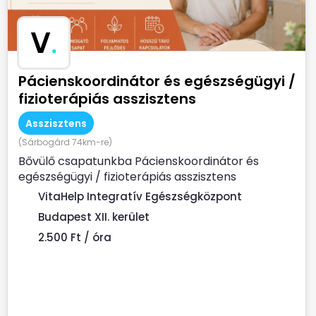
V
.
Pácienskoordinátor és egészségügyi /
fizioterápiás asszisztens
Asszisztens
(Sárbogárd 74km-re)
Bővülő csapatunkba Pácienskoordinátor és
egészségügyi / fizioterápiás asszisztens
munkatársat keresünk. ...
VitaHelp Integratív Egészségközpont
Budapest XII. kerület
2.500 Ft / óra