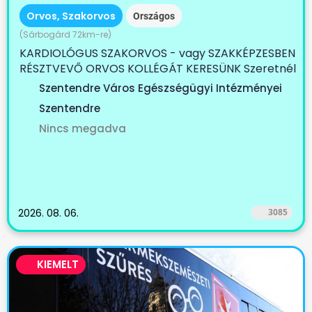
Orvos, Szakorvos
Országos
(Sárbogárd 72km-re)
KARDIOLÓGUS SZAKORVOS - vagy SZAKKÉPZESBEN
RÉSZTVEVŐ ORVOS KOLLÉGÁT KERESÜNK Szeretnél
egy...
Szentendre Város Egészségügyi Intézményei
Szentendre
Nincs megadva
2026. 08. 06.
3085
KIEMELT