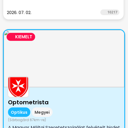
2026. 07. 02.
10217
KIEMELT
Optometrista
Optikus
Megyei
(Sárbogárd 67km-re)
A Magyar Máltai Szeretetszolgálat felvételt hirdet