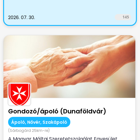
2026. 07. 30.
145
Gondozó/ápoló (Dunaföldvár)
Ápoló, Nővér, Szakápoló
(Sárbogárd 25km-re)
A Magyar Máltai Szeretetszolgálat Egyesület