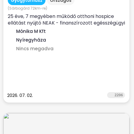
Gyógytornász
Országos
(Sárbogárd 72km-re)
25 éve, 7 megyében működő otthoni hospice
ellátást nyújtó NEAK - finanszírozott egésszégügyi
szolgálat...
Mónika M Kft
Nyíregyháza
Nincs megadva
2026. 07. 02.
2206