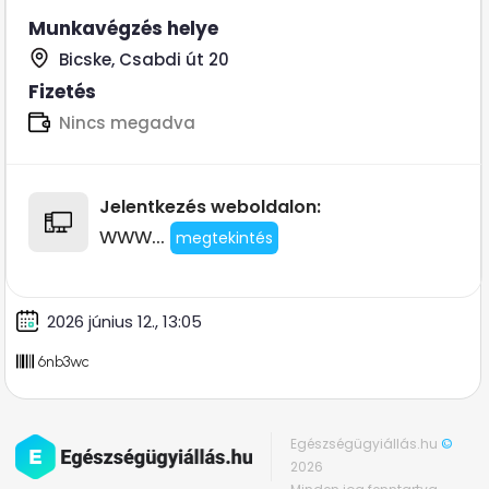
Munkavégzés helye
Bicske, Csabdi út 20
Fizetés
Nincs megadva
Jelentkezés weboldalon:
www...
megtekintés
2026 június 12., 13:05
6nb3wc
Egészségügyiállás.hu
©
2026