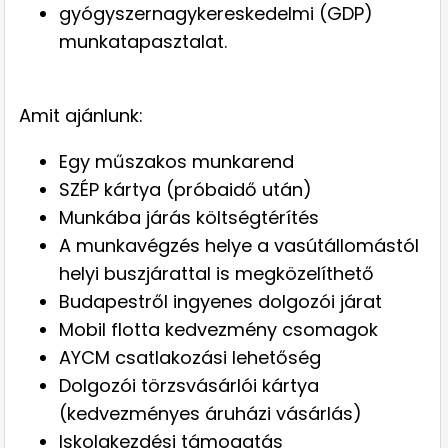
gyógyszernagykereskedelmi (GDP)
munkatapasztalat.
Amit ajánlunk:
Egy műszakos munkarend
SZÉP kártya (próbaidő után)
Munkába járás költségtérítés
A munkavégzés helye a vasútállomástól
helyi buszjárattal is megközelíthető
Budapestről ingyenes dolgozói járat
Mobil flotta kedvezmény csomagok
AYCM csatlakozási lehetőség
Dolgozói törzsvásárlói kártya
(kedvezményes áruházi vásárlás)
Iskolakezdési támogatás