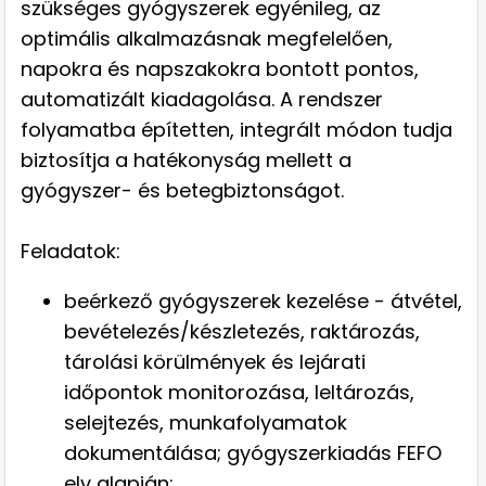
szükséges gyógyszerek egyénileg, az
optimális alkalmazásnak megfelelően,
napokra és napszakokra bontott pontos,
automatizált kiadagolása. A rendszer
folyamatba építetten, integrált módon tudja
biztosítja a hatékonyság mellett a
gyógyszer- és betegbiztonságot.
Feladatok:
beérkező gyógyszerek kezelése - átvétel,
bevételezés/készletezés, raktározás,
tárolási körülmények és lejárati
időpontok monitorozása, leltározás,
selejtezés, munkafolyamatok
dokumentálása; gyógyszerkiadás FEFO
elv alapján;