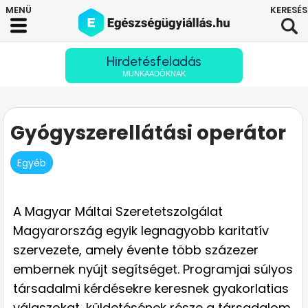
Hirdetésfeladás
MUNKAADÓKNAK
Gyógyszerellátási operátor
Egyéb
A Magyar Máltai Szeretetszolgálat
Magyarország egyik legnagyobb karitatív
szervezete, amely évente több százezer
embernek nyújt segítséget. Programjai súlyos
társadalmi kérdésekre keresnek gyakorlatias
válaszokat, küldetésének része a társadalom