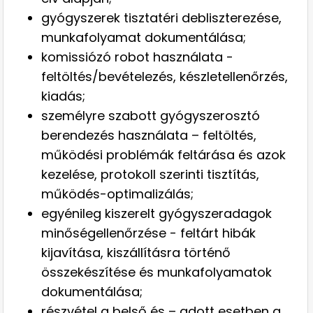
gyógyszerek tisztatéri debliszterezése,
munkafolyamat dokumentálása;
komissiózó robot használata -
feltöltés/bevételezés, készletellenőrzés,
kiadás;
személyre szabott gyógyszerosztó
berendezés használata – feltöltés,
működési problémák feltárása és azok
kezelése, protokoll szerinti tisztítás,
működés-optimalizálás;
egyénileg kiszerelt gyógyszeradagok
minőségellenőrzése - feltárt hibák
kijavítása, kiszállításra történő
összekészítése és munkafolyamatok
dokumentálása;
részvétel a belső és – adott esetben a