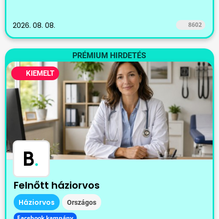
2026. 08. 08.
8602
PRÉMIUM HIRDETÉS
KIEMELT
B
.
Felnőtt háziorvos
Háziorvos
Országos
Facebook kampány