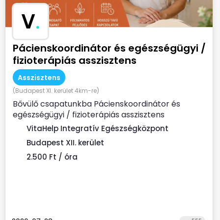
V
.
Pácienskoordinátor és egészségügyi /
fizioterápiás asszisztens
Asszisztens
(Budapest XI. kerület 4km-re)
Bővülő csapatunkba Pácienskoordinátor és
egészségügyi / fizioterápiás asszisztens
munkatársat keresünk. ...
VitaHelp Integratív Egészségközpont
Budapest XII. kerület
2.500 Ft / óra