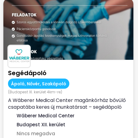
Segédápoló
Ápoló, Nővér, Szakápoló
(Budapest XI. kerület 4km-re)
A Wáberer Medical Center magánkórház bővülő
csapatába keres új munkatársat – segédápoló
munkakörbe! ...
Wáberer Medical Center
Budapest XII. kerület
Nincs megadva