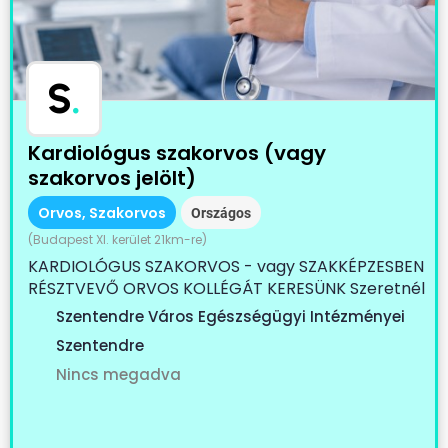
S
.
Kardiológus szakorvos (vagy
szakorvos jelölt)
Orvos, Szakorvos
Országos
(Budapest XI. kerület 21km-re)
KARDIOLÓGUS SZAKORVOS - vagy SZAKKÉPZESBEN
RÉSZTVEVŐ ORVOS KOLLÉGÁT KERESÜNK Szeretnél
egy...
Szentendre Város Egészségügyi Intézményei
Szentendre
Nincs megadva