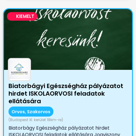
KIEMELT
Biatorbágyi Egészségház pályázatot
hirdet ISKOLAORVOSI feladatok
ellátására
Orvos, Szakorvos
(Budapest XI. kerület 18km-re)
Biatorbágy Egészségház pályázatot hirdet
ISKOLAORVOSI feladatok ellátására Jogviszony