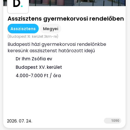
D
.
Asszisztens gyermekorvosi rendelőben
Asszisztens
Megyei
(Budapest XI. kerület 3km-re)
Budapesti házi gyermekorvosi rendelőnkbe
keresünk asszisztenst határozott idejű
munkaszerződéssel. Ha...
Dr Ihm Zsófia ev
Budapest XV. kerület
4.000-7.000 Ft / óra
2026. 07. 24.
1090