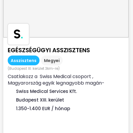
S
.
EGÉSZSÉGÜGYI ASSZISZTENS
Asszisztens
Megyei
(Budapest XI. kerület 3km-re)
Csatlakozz a Swiss Medical csoport ,
Magyarország egyik legnagyobb magán-
egészségügyi szolgáltatója Prémium...
Swiss Medical Services Kft.
Budapest XIII. kerület
1.350-1.400 EUR / hónap