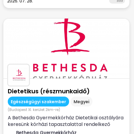
2026. 07. 28.
555
Dietetikus (részmunkaidő)
Egészségügyi szakember
Megyei
(Budapest XI. kerület 2km-re)
A Bethesda Gyermekkórház Dietetikai osztályára
keresünk kórházi tapasztalattal rendelkező
dietetikus...
Bethesda Gyermekkórház