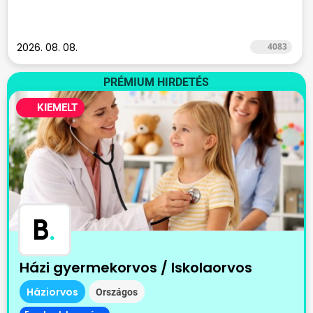
2026. 08. 08.
4083
PRÉMIUM HIRDETÉS
KIEMELT
B
.
Házi gyermekorvos / Iskolaorvos
Háziorvos
Országos