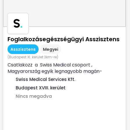
S
.
Foglalkozásegészségügyi Asszisztens
Asszisztens
Megyei
(Budapest XI. kerület 3km-re)
Csatlakozz a Swiss Medical csoport ,
Magyarország egyik legnagyobb magán-
egészségügyi szolgáltatójához ...
Swiss Medical Services Kft.
Budapest XVIII. kerület
Nincs megadva