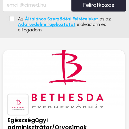
Feliratkozás
Az
Általános Szerződési Feltételeket
és az
Adatvédelmi tájékoztatót
elolvastam és
elfogadom.
Egészségügyi
adminisztrátor/Orvosírnok