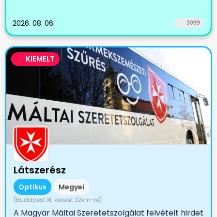
2026. 08. 06.
3099
KIEMELT
Látszerész
Optikus
Megyei
(Budapest XI. kerület 32km-re)
A Magyar Máltai Szeretetszolgálat felvételt hirdet