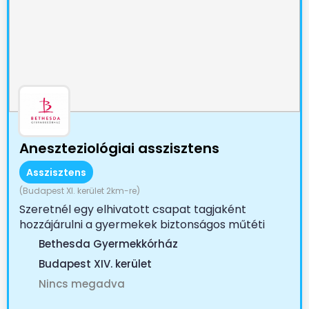
Aneszteziológiai asszisztens
Asszisztens
(Budapest XI. kerület 2km-re)
Szeretnél egy elhivatott csapat tagjaként
hozzájárulni a gyermekek biztonságos műtéti
ellátásához? A...
Bethesda Gyermekkórház
Budapest XIV. kerület
Nincs megadva