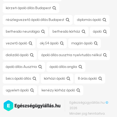
körzeti ápoló állás Budapest
részlegvezető ápoló állás Budapest
diplomás ápoló
bethesda neurológia
bethesda kórház
ápoló
vezető ápoló
okj 54 ápoló
magán ápoló
dializáló ápoló
ápoló állás ausztria nyelvtudás nélkül
ápoló állás Ausztria
ápoló állás anglia
bécs ápoló állás
kórházi ápoló
8 órás ápoló
ügyeleti ápoló
kenézy kórház ápoló
Egészségügyiállás.hu
©
2026
Minden jog fenntartva.