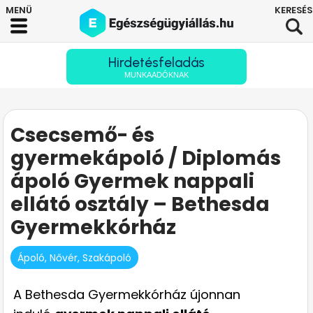
Hirdetésfeladás
MUNKAADÓKNAK
Csecsemő- és
gyermekápoló / Diplomás
ápoló Gyermek nappali
ellátó osztály – Bethesda
Gyermekkórház
Ápoló, Nővér, Szakápoló
A Bethesda Gyermekkórház újonnan