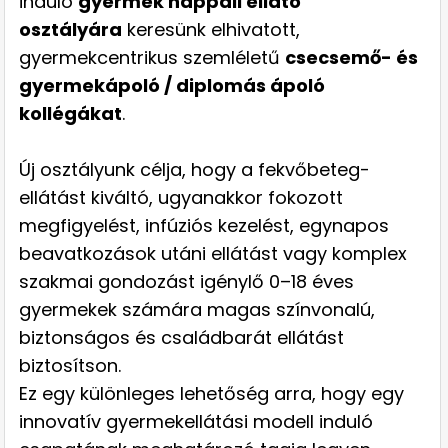
induló
gyermek nappali ellátó
osztályára
keresünk elhivatott,
gyermekcentrikus szemléletű
csecsemő- és
gyermekápoló / diplomás ápoló
kollégákat
.
Új osztályunk célja, hogy a fekvőbeteg-
ellátást kiváltó, ugyanakkor fokozott
megfigyelést, infúziós kezelést, egynapos
beavatkozások utáni ellátást vagy komplex
szakmai gondozást igénylő 0–18 éves
gyermekek számára magas színvonalú,
biztonságos és családbarát ellátást
biztosítson.
Ez egy különleges lehetőség arra, hogy egy
innovatív gyermekellátási modell induló