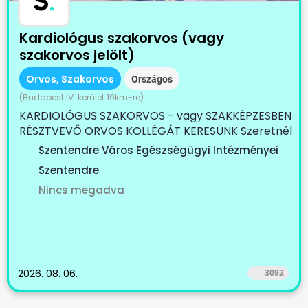
S
.
Kardiológus szakorvos (vagy
szakorvos jelölt)
Orvos, Szakorvos
Országos
(Budapest IV. kerület 19km-re)
KARDIOLÓGUS SZAKORVOS - vagy SZAKKÉPZESBEN
RÉSZTVEVŐ ORVOS KOLLÉGÁT KERESÜNK Szeretnél
egy...
Szentendre Város Egészségügyi Intézményei
Szentendre
Nincs megadva
2026. 08. 06.
3092