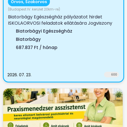
Orvos, Szakorvos
(Budapest IV. kerület 20km-re)
Biatorbágy Egészségház pályázatot hirdet
ISKOLAORVOSI feladatok ellátására Jogviszony
tartama:...
Biatorbágyi Egészségház
Biatorbágy
687.837 Ft / hónap
2026. 07. 23.
600