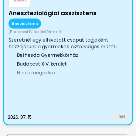
Aneszteziológiai asszisztens
Asszisztens
(Budapest IV. kerület 1km-re)
Szeretnél egy elhivatott csapat tagjaként
hozzájárulni a gyermekek biztonságos műtéti
ellátásához? A...
Bethesda Gyermekkórház
Budapest XIV. kerület
Nincs megadva
2026. 07. 15.
306