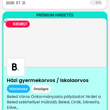
2026. 07. 21.
672
PRÉMIUM HIRDETÉS
KIEMELT
B
.
Házi gyermekorvos / Iskolaorvos
Háziorvos
Országos
Beled Város Önkormányzata pályázatot hirdet a
Beled székhellyel működő, Beled, Cirák, Dénesfa,
Edve,...