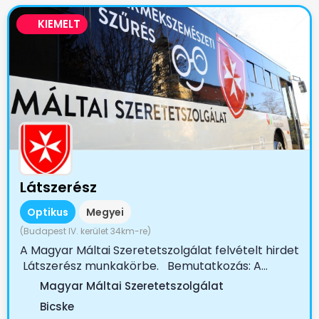
KIEMELT
Látszerész
Optikus
Megyei
(Budapest IV. kerület 34km-re)
A Magyar Máltai Szeretetszolgálat felvételt hirdet
Látszerész munkakörbe. Bemutatkozás: A...
Magyar Máltai Szeretetszolgálat
Bicske