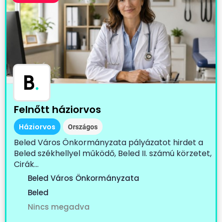
B
.
Felnőtt háziorvos
Háziorvos
Országos
Beled Város Önkormányzata pályázatot hirdet a
Beled székhellyel működő, Beled II. számú körzetet,
Cirák...
Beled Város Önkormányzata
Beled
Nincs megadva