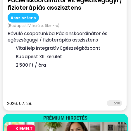
Pácienskoordinátor és egészségügyi /
fizioterápiás asszisztens
Asszisztens
(Budapest IV. kerület 6km-re)
Bővülő csapatunkba Pácienskoordinátor és
egészségügyi / fizioterápiás asszisztens
munkatársat keresünk. ...
VitaHelp Integratív Egészségközpont
Budapest XII. kerület
2.500 Ft / óra
2026. 07. 28.
510
PRÉMIUM HIRDETÉS
KIEMELT