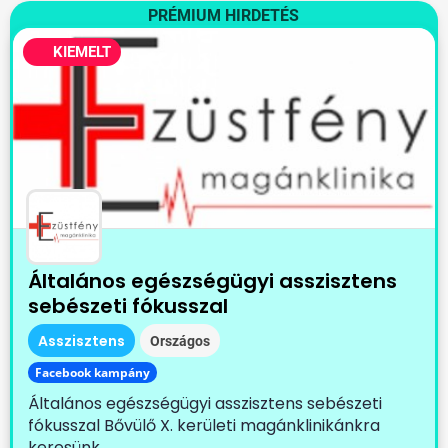
PRÉMIUM HIRDETÉS
KIEMELT
Általános egészségügyi asszisztens
sebészeti fókusszal
Asszisztens
Országos
Facebook kampány
Általános egészségügyi asszisztens sebészeti
fókusszal Bővülő X. kerületi magánklinikánkra
keresünk...