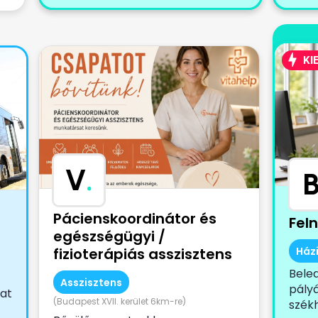
KI
V
.
Pácienskoordinátor és
Fel
egészségügyi /
fizioterápiás asszisztens
Ház
Bele
Asszisztens
pályá
lat
(Budapest XVII. kerület 6km-re)
székh