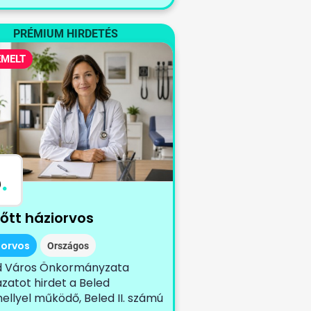
PRÉMIUM HIRDETÉS
EMELT
B
.
nőtt háziorvos
iorvos
Országos
d Város Önkormányzata
zatot hirdet a Beled
ellyel működő, Beled II. számú