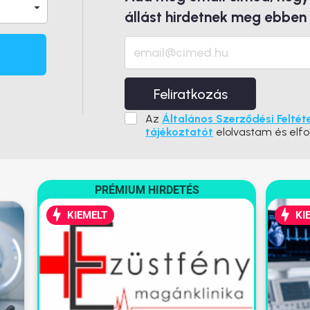
állást hirdetnek meg ebben
Feliratkozás
Az
Általános Szerződési Feltét
tájékoztatót
elolvastam és elf
PRÉMIUM HIRDETÉS
KIEMELT
KI