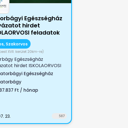
torbágyi Egészségház
yázatot hirdet
OLAORVOSI feladatok
átására
os, Szakorvos
est XVII. kerület 20km-re)
orbágy Egészségház
ázatot hirdet ISKOLAORVOSI
atok ellátására Jogviszony
iatorbágyi Egészségház
ma:...
iatorbágy
87.837 Ft / hónap
7. 23.
587