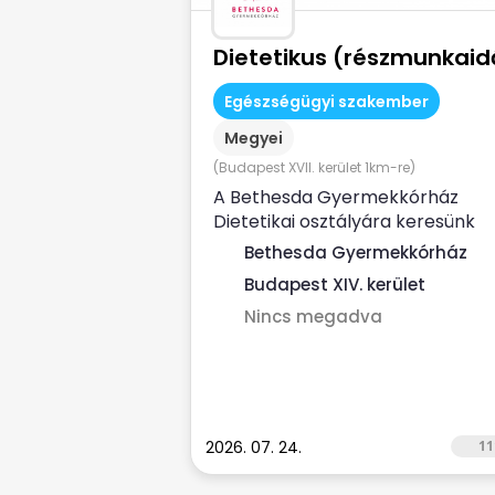
Dietetikus (részmunkaid
Egészségügyi szakember
Megyei
(Budapest XVII. kerület 1km-re)
A Bethesda Gyermekkórház
Dietetikai osztályára keresünk
kórházi tapasztalattal rendelke
Bethesda Gyermekkórház
dietetikus...
Budapest XIV. kerület
Nincs megadva
2026. 07. 24.
11