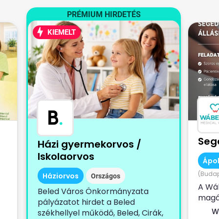
PRÉMIUM HIRDETÉS
KIEMELT
B
.
Seg
Házi gyermekorvos /
Iskolaorvos
Ápol
(Budape
Háziorvos
Országos
A Wá
Beled Város Önkormányzata
magá
pályázatot hirdet a Beled
keres
W
székhellyel működő, Beled, Cirák,