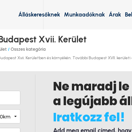
Álláskeresőknek
Munkaadóknak
Árak
Be
Budapest Xvii. Kerület
ület
Összes kategória
/
apest Xvii. Kerületben és környékén. További Budapest XVII. kerületi ál
Ne maradj le
a legújabb ál
Iratkozz fel!
Add meg email címed, hogy é