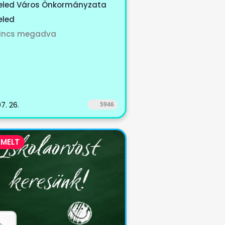
tet, Cirák...
eled Város Önkormányzata
eled
incs megadva
7. 26.
5946
EMELT