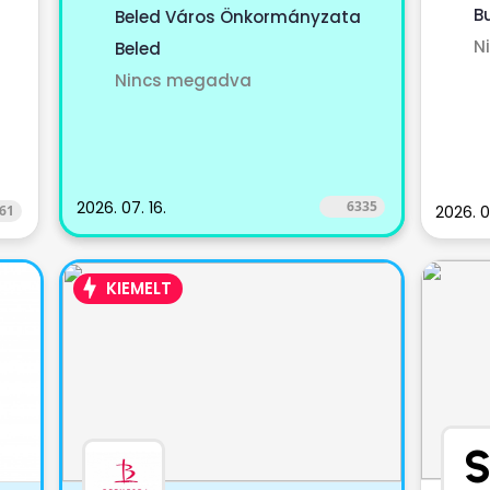
munka
Dénesfa, Edve,...
B
Beled Város Önkormányzata
...
N
Beled
Nincs megadva
2026. 07. 16.
6335
61
2026. 0
KIEMELT
S