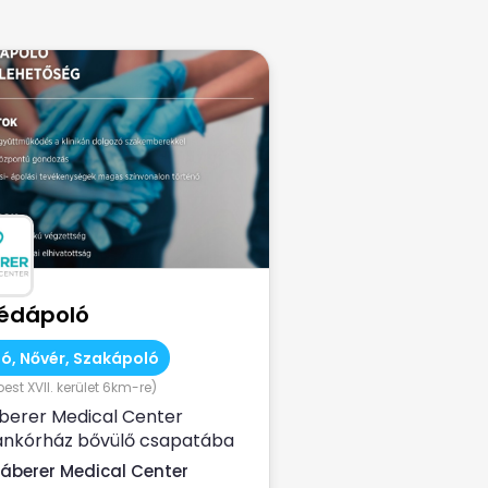
édápoló
ó, Nővér, Szakápoló
st XVII. kerület 6km-re)
berer Medical Center
nkórház bővülő csapatába
 új munkatársat – segédápoló
áberer Medical Center