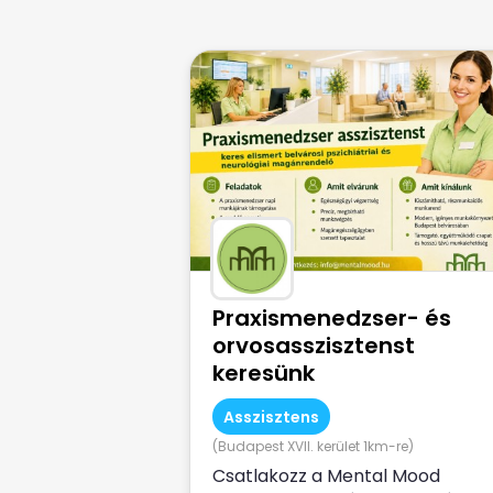
Praxismenedzser- és
orvosasszisztenst
keresünk
Asszisztens
(Budapest XVII. kerület 1km-re)
Csatlakozz a Mental Mood