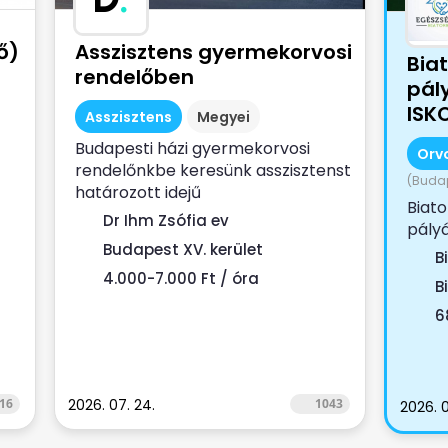
ő)
Asszisztens gyermekorvosi
Bia
rendelőben
pál
ISK
Asszisztens
Megyei
ell
Budapesti házi gyermekorvosi
Orv
rendelőnkbe keresünk asszisztenst
(Budap
határozott idejű
Biat
munkaszerződéssel. Ha...
Dr Ihm Zsófia ev
ző
pály
Budapest XV. kerület
felad
B
tarta
4.000-7.000 Ft / óra
B
6
16
2026. 07. 24.
1043
2026. 0