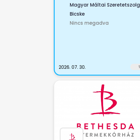
munkakörbe. Bemutatkozás: A..
Magyar Máltai Szeretetszolg
Bicske
Nincs megadva
2026. 07. 30.