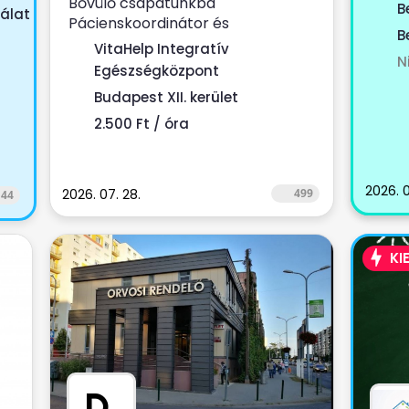
Bővülő csapatunkba
körze
.
B
álat
Pácienskoordinátor és
B
egészségügyi / fizioterápiás
VitaHelp Integratív
N
asszisztens munkatársat keresünk.
Egészségközpont
...
Budapest XII. kerület
2.500 Ft / óra
2026. 0
2026. 07. 28.
499
144
KI
D
.