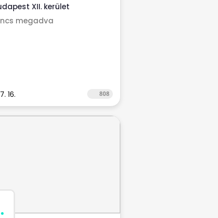
körbe! ...
udapest XII. kerület
incs megadva
7. 16.
808
.