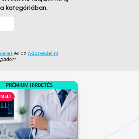
 a kategóriában.
eleket
és az
Adatvédelmi
ogadom.
PRÉMIUM HIRDETÉS
EMELT