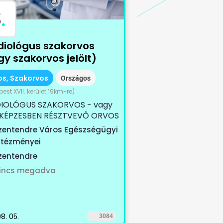
S
.
diológus szakorvos
y szakorvos jelölt)
os, Szakorvos
Országos
est XVII. kerület 19km-re)
IOLÓGUS SZAKORVOS - vagy
KÉPZESBEN RÉSZTVEVŐ ORVOS
ÉGÁT KERESÜNK Szeretnél
zentendre Város Egészségügyi
ntézményei
zentendre
incs megadva
8. 05.
3084