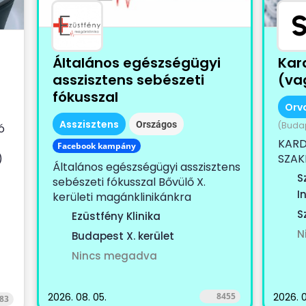
Általános egészségügyi
Kar
asszisztens sebészeti
(vag
fókusszal
Orv
Asszisztens
Országos
(Budap
ó
KARD
Facebook kampány
)
SZAK
Általános egészségügyi asszisztens
KOLL
S
sebészeti fókusszal Bővülő X.
egy...
I
kerületi magánklinikánkra
keresünk...
S
Ezüstfény Klinika
N
Budapest X. kerület
Nincs megadva
2026. 08. 05.
8455
2026. 0
83