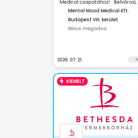
Medical csapatához! Belvárosi,
folyamatosan bővülő pszichiátriai,
Mental Mood Medical Kft.
Budapest VIII. kerület
Nincs megadva
2026. 07. 21.
6
KIEMELT