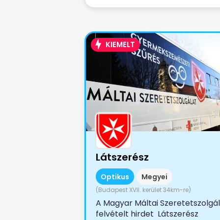
KIEMELT
Látszerész
Optikus
Megyei
(Budapest XVII. kerület 34km-re)
A Magyar Máltai Szeretetszolgá
felvételt hirdet Látszerész