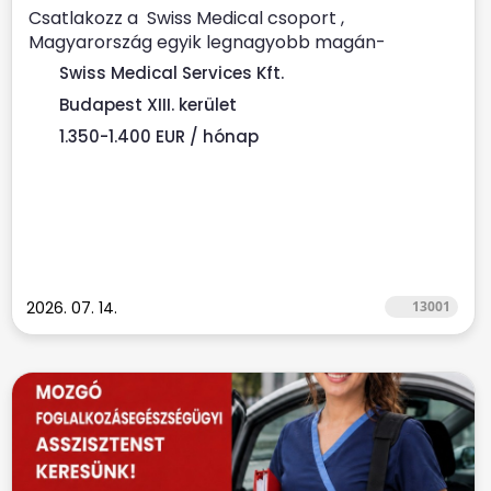
Csatlakozz a Swiss Medical csoport ,
Magyarország egyik legnagyobb magán-
egészségügyi szolgáltatója Prémium...
Swiss Medical Services Kft.
Budapest XIII. kerület
1.350-1.400 EUR / hónap
2026. 07. 14.
13001