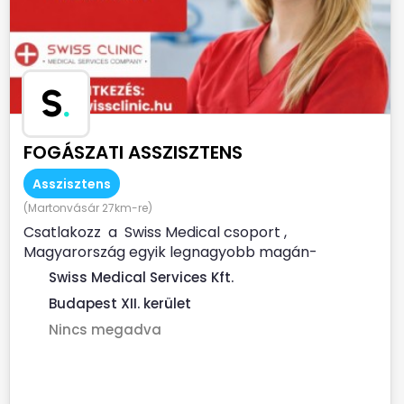
S
.
FOGÁSZATI ASSZISZTENS
Asszisztens
(Martonvásár 27km-re)
Csatlakozz a Swiss Medical csoport ,
Magyarország egyik legnagyobb magán-
egészségügyi szolgáltatója...
Swiss Medical Services Kft.
Budapest XII. kerület
Nincs megadva