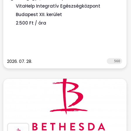
munkatársat keresünk. ...
VitaHelp Integratív Egészségközpont
Budapest XII. kerület
2.500 Ft / óra
2026. 07. 28.
560