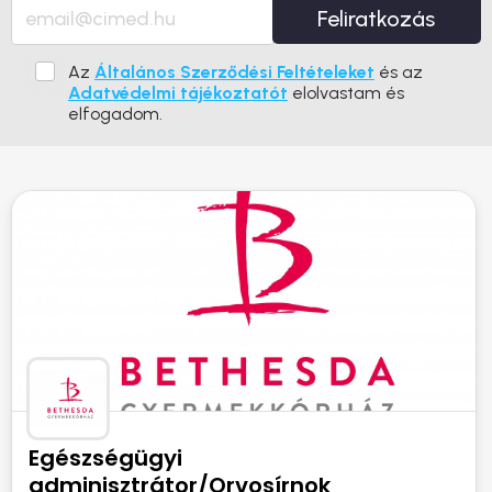
Feliratkozás
Az
Általános Szerződési Feltételeket
és az
Adatvédelmi tájékoztatót
elolvastam és
elfogadom.
Egészségügyi
adminisztrátor/Orvosírnok