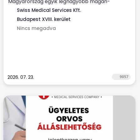
Magyarország egyik legnagyobb magán-
egészségügyi szolgáltatójához ...
Swiss Medical Services Kft.
Budapest XVIII. kerület
Nincs megadva
2026. 07. 23.
9057