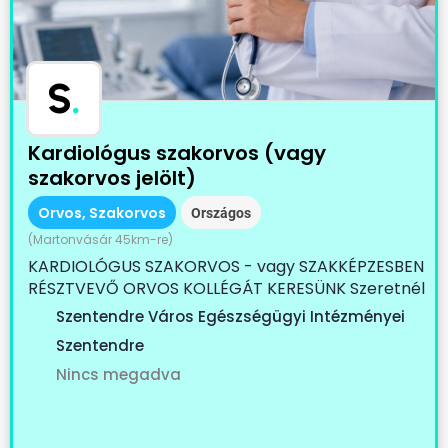
S
.
Kardiológus szakorvos (vagy
szakorvos jelölt)
Orvos, Szakorvos
Országos
(Martonvásár 45km-re)
KARDIOLÓGUS SZAKORVOS - vagy SZAKKÉPZESBEN
RÉSZTVEVŐ ORVOS KOLLÉGÁT KERESÜNK Szeretnél
egy...
Szentendre Város Egészségügyi Intézményei
Szentendre
Nincs megadva