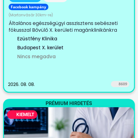
Facebook kampány
(Martonvásár 30km-re)
Általános egészségügyi asszisztens sebészeti
fókusszal Bővülő X. kerületi magánklinikánkra
keresünk...
Ezüstfény Klinika
Budapest X. kerület
Nincs megadva
2026. 08. 08.
8609
PRÉMIUM HIRDETÉS
KIEMELT