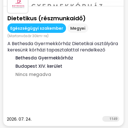
Dietetikus (részmunkaidő)
Egészségügyi szakember
Megyei
(Martonvásár 30km-re)
A Bethesda Gyermekkórház Dietetikai osztályára
keresünk kórházi tapasztalattal rendelkező
dietetikus...
Bethesda Gyermekkórház
Budapest XIV. kerület
Nincs megadva
2026. 07. 24.
1149