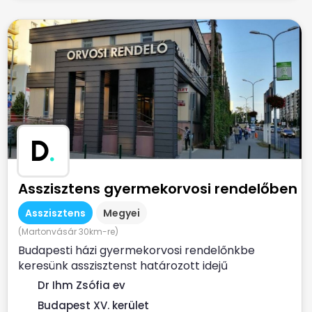
D
.
Asszisztens gyermekorvosi rendelőben
Asszisztens
Megyei
(Martonvásár 30km-re)
Budapesti házi gyermekorvosi rendelőnkbe
keresünk asszisztenst határozott idejű
munkaszerződéssel. Ha...
Dr Ihm Zsófia ev
Budapest XV. kerület