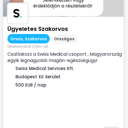
S
.
Ügyeletes Szakorvos
Orvos, Szakorvos
Országos
(Martonvásár 27km-re)
Csatlakozz a Swiss Medical csoport , Magyarország
egyik legnagyobb magán-egészségügyi
szolgáltatójához ...
Swiss Medical Services Kft.
Budapest XII. kerület
500 EUR / nap