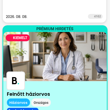
2026. 08. 08.
4102
PRÉMIUM HIRDETÉS
KIEMELT
B
.
Felnőtt háziorvos
Háziorvos
Országos