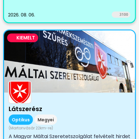
2026. 08. 06.
3100
KIEMELT
Látszerész
Optikus
Megyei
(Martonvásár 22km-re)
A Magyar Máltai Szeretetszolgálat felvételt hirdet