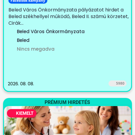
Facebook kampány
Beled Város Önkormányzata pályázatot hirdet a
Beled székhellyel működő, Beled II. számú körzetet,
Cirák...
Beled Város Önkormányzata
Beled
Nincs megadva
2026. 08. 08.
5980
PRÉMIUM HIRDETÉS
KIEMELT