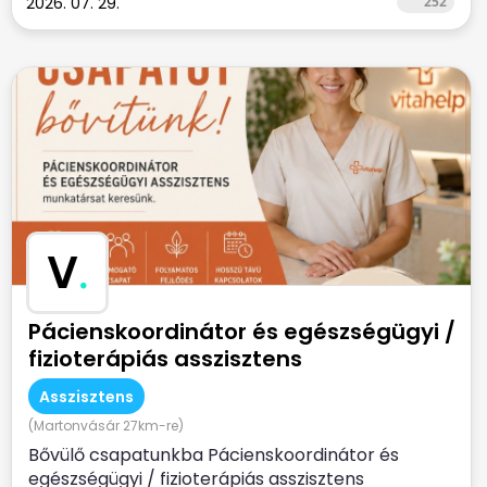
2026. 07. 29.
252
V
.
Pácienskoordinátor és egészségügyi /
fizioterápiás asszisztens
Asszisztens
(Martonvásár 27km-re)
Bővülő csapatunkba Pácienskoordinátor és
egészségügyi / fizioterápiás asszisztens