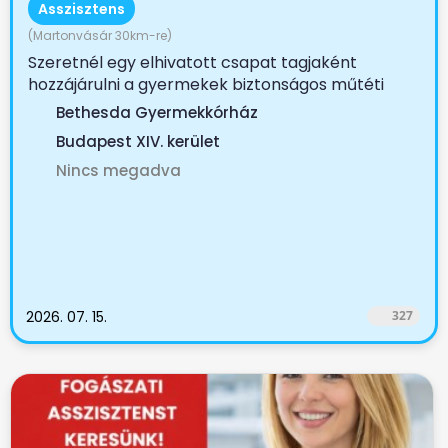
Asszisztens
(Martonvásár 30km-re)
Szeretnél egy elhivatott csapat tagjaként
hozzájárulni a gyermekek biztonságos műtéti
ellátásához? A...
Bethesda Gyermekkórház
Budapest XIV. kerület
Nincs megadva
2026. 07. 15.
327