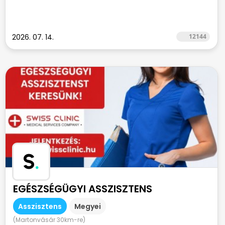
2026. 07. 14.
12144
S
.
EGÉSZSÉGÜGYI ASSZISZTENS
Asszisztens
Megyei
(Martonvásár 30km-re)