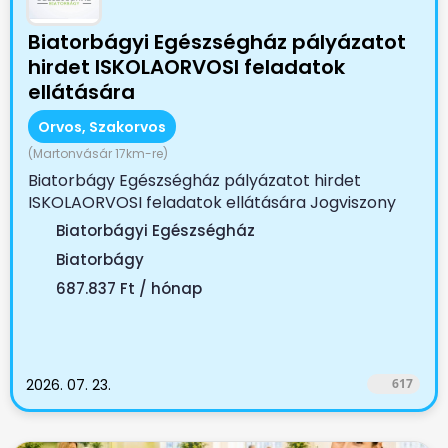
Biatorbágyi Egészségház pályázatot
hirdet ISKOLAORVOSI feladatok
ellátására
Orvos, Szakorvos
(Martonvásár 17km-re)
Biatorbágy Egészségház pályázatot hirdet
ISKOLAORVOSI feladatok ellátására Jogviszony
tartama:...
Biatorbágyi Egészségház
Biatorbágy
687.837 Ft / hónap
2026. 07. 23.
617