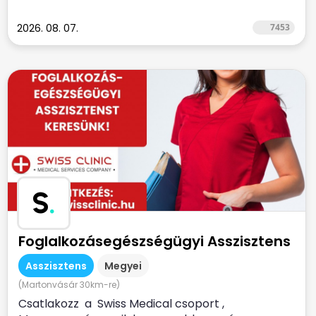
2026. 08. 07.
7453
S
.
Foglalkozásegészségügyi Asszisztens
Asszisztens
Megyei
(Martonvásár 30km-re)
Csatlakozz a Swiss Medical csoport ,