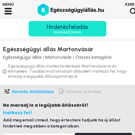
Hirdetésfeladás
MUNKAADÓKNAK
Egészségügyi állás Martonvásár
Egészségügyi állás
Martonvásár
Összes kategória
/
/
Egészségügyi állás munka hirdetések Martonvásáron és
környékén. További martonvásári állásokért iratkozz fel, hogy
értesülj a legújabb állásajánlatokról.
Keresés módosítása
Keresés mentése
Ne maradj le
a legújabb állásokról!
Iratkozz fel!
Add meg email címed, hogy értesíteni tudjunk ha új állást
hirdetnek meg ebben a kategóriában.