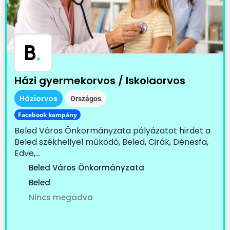
B
.
Házi gyermekorvos / Iskolaorvos
Háziorvos
Országos
Facebook kampány
Beled Város Önkormányzata pályázatot hirdet a
Beled székhellyel működő, Beled, Cirák, Dénesfa,
Edve,...
Beled Város Önkormányzata
Beled
Nincs megadva