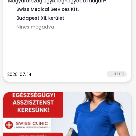
Magyarország egyik legnagyobb magán-
egészségügyi szolgáltatója...
Swiss Medical Services Kft.
Budapest XII. kerület
Nincs megadva
2026. 07. 14.
12131