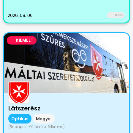
2026. 08. 06.
3096
KIEMELT
Látszerész
Optikus
Megyei
(Budapest XXI. kerület 34km-re)