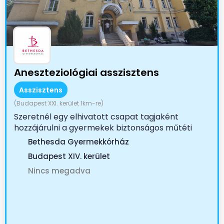
Aneszteziológiai asszisztens
Asszisztens
(Budapest XXI. kerület 1km-re)
Szeretnél egy elhivatott csapat tagjaként
hozzájárulni a gyermekek biztonságos műtéti
ellátásához? A...
Bethesda Gyermekkórház
Budapest XIV. kerület
Nincs megadva