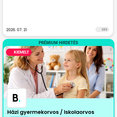
2026. 07. 21.
683
PRÉMIUM HIRDETÉS
KIEMELT
B
.
Házi gyermekorvos / Iskolaorvos