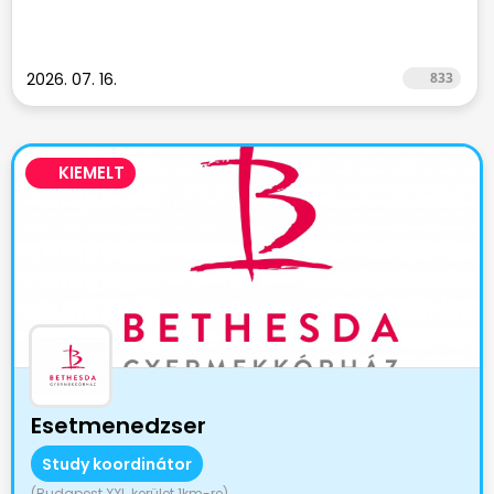
2026. 07. 16.
833
KIEMELT
Esetmenedzser
Study koordinátor
(Budapest XXI. kerület 1km-re)