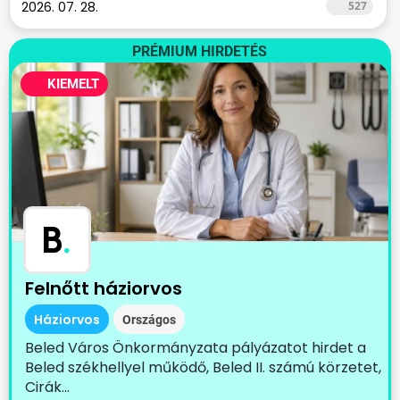
2026. 07. 28.
527
PRÉMIUM HIRDETÉS
KIEMELT
B
.
Felnőtt háziorvos
Háziorvos
Országos
Beled Város Önkormányzata pályázatot hirdet a
Beled székhellyel működő, Beled II. számú körzetet,
Cirák...