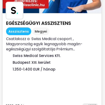
S
.
EGÉSZSÉGÜGYI ASSZISZTENS
Asszisztens
Megyei
Csatlakozz a Swiss Medical csoport ,
Magyarország egyik legnagyobb magán-
egészségügyi szolgáltatója Prémium...
Swiss Medical Services Kft.
Budapest XIII. kerület
1.350-1.400 EUR / hónap