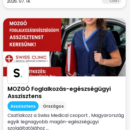
2026. 07. 14.
12987
S
.
MOZGÓ Foglalkozás-egészségügyi
Asszisztens
Asszisztens
Országos
Csatlakozz a Swiss Medical csoport , Magyarország
egyik legnagyobb magán-egészségügyi
szolgáltatójához ...