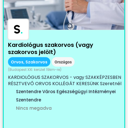
S
.
Kardiológus szakorvos (vagy
szakorvos jelölt)
Orvos, Szakorvos
Országos
(Budapest XXI. kerület 19km-re)
KARDIOLÓGUS SZAKORVOS - vagy SZAKKÉPZESBEN
RÉSZTVEVŐ ORVOS KOLLÉGÁT KERESÜNK Szeretnél
egy...
Szentendre Város Egészségügyi Intézményei
Szentendre
Nincs megadva