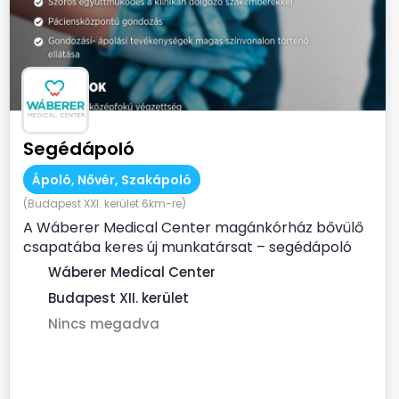
Segédápoló
Ápoló, Nővér, Szakápoló
(Budapest XXI. kerület 6km-re)
A Wáberer Medical Center magánkórház bővülő
csapatába keres új munkatársat – segédápoló
munkakörbe! ...
Wáberer Medical Center
Budapest XII. kerület
Nincs megadva