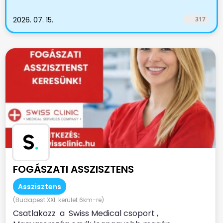
2026. 07. 15.
317
S
.
FOGÁSZATI ASSZISZTENS
Asszisztens
(Budapest XXI. kerület 6km-re)
Csatlakozz a Swiss Medical csoport ,