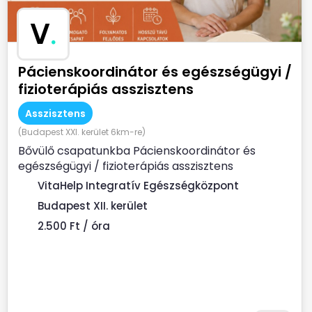
V
.
Pácienskoordinátor és egészségügyi /
fizioterápiás asszisztens
Asszisztens
(Budapest XXI. kerület 6km-re)
Bővülő csapatunkba Pácienskoordinátor és
egészségügyi / fizioterápiás asszisztens
munkatársat keresünk. ...
VitaHelp Integratív Egészségközpont
Budapest XII. kerület
2.500 Ft / óra