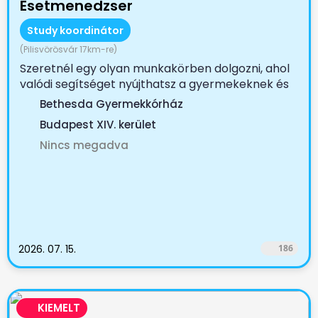
Esetmenedzser
Study koordinátor
(Pilisvörösvár 17km-re)
Szeretnél egy olyan munkakörben dolgozni, ahol
valódi segítséget nyújthatsz a gyermekeknek és
családjaiknak?...
Bethesda Gyermekkórház
Budapest XIV. kerület
Nincs megadva
2026. 07. 15.
186
KIEMELT