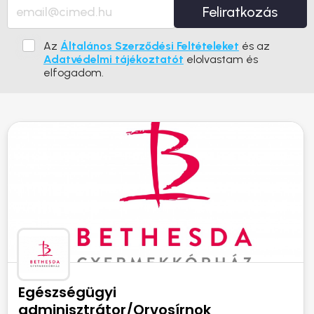
Feliratkozás
Az
Általános Szerződési Feltételeket
és az
Adatvédelmi tájékoztatót
elolvastam és
elfogadom.
Egészségügyi
adminisztrátor/Orvosírnok