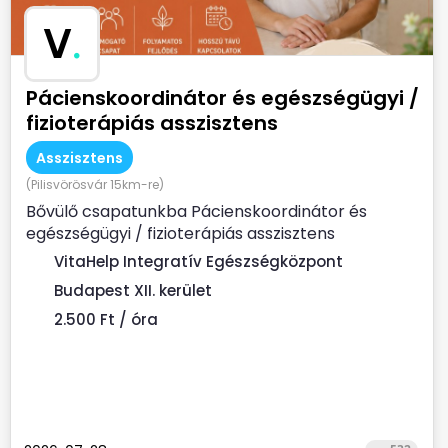
V
.
Pácienskoordinátor és egészségügyi /
fizioterápiás asszisztens
Asszisztens
(Pilisvörösvár 15km-re)
Bővülő csapatunkba Pácienskoordinátor és
egészségügyi / fizioterápiás asszisztens
munkatársat keresünk. ...
VitaHelp Integratív Egészségközpont
Budapest XII. kerület
2.500 Ft / óra