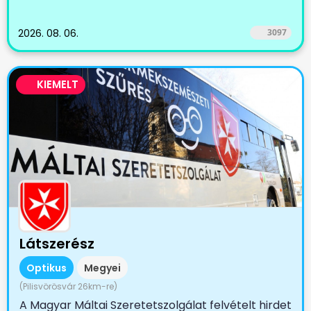
2026. 08. 06.
3097
KIEMELT
Látszerész
Optikus
Megyei
(Pilisvörösvár 26km-re)
A Magyar Máltai Szeretetszolgálat felvételt hirdet