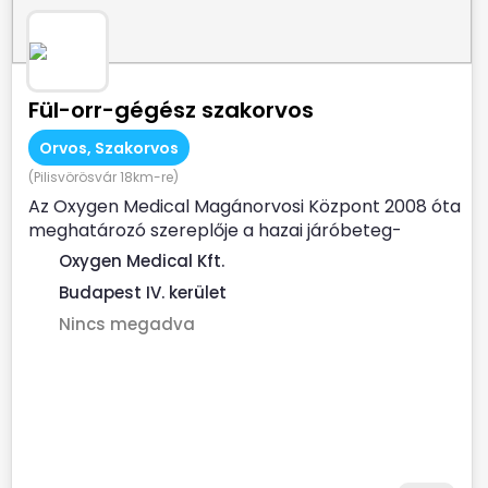
Fül-orr-gégész szakorvos
Orvos, Szakorvos
(Pilisvörösvár 18km-re)
Az Oxygen Medical Magánorvosi Központ 2008 óta
meghatározó szereplője a hazai járóbeteg-
szakellátásnak. Az...
Oxygen Medical Kft.
Budapest IV. kerület
Nincs megadva