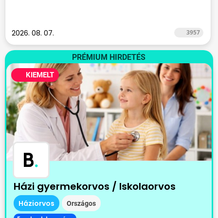
2026. 08. 07.
3957
PRÉMIUM HIRDETÉS
KIEMELT
B
.
Házi gyermekorvos / Iskolaorvos
Háziorvos
Országos