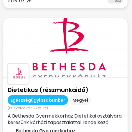
2026. 07. 28.
532
Dietetikus (részmunkaidő)
Egészségügyi szakember
Megyei
(Pilisvörösvár 17km-re)
A Bethesda Gyermekkórház Dietetikai osztályára
keresünk kórházi tapasztalattal rendelkező
dietetikus...
Bethesda Gyermekkórház