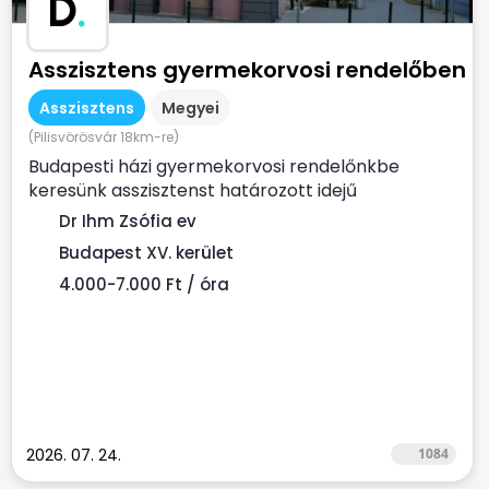
D
.
Asszisztens gyermekorvosi rendelőben
Asszisztens
Megyei
(Pilisvörösvár 18km-re)
Budapesti házi gyermekorvosi rendelőnkbe
keresünk asszisztenst határozott idejű
munkaszerződéssel. Ha...
Dr Ihm Zsófia ev
Budapest XV. kerület
4.000-7.000 Ft / óra
2026. 07. 24.
1084