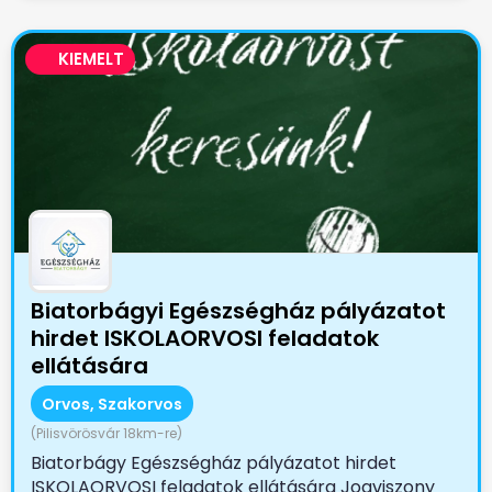
KIEMELT
Biatorbágyi Egészségház pályázatot
hirdet ISKOLAORVOSI feladatok
ellátására
Orvos, Szakorvos
(Pilisvörösvár 18km-re)
Biatorbágy Egészségház pályázatot hirdet
ISKOLAORVOSI feladatok ellátására Jogviszony