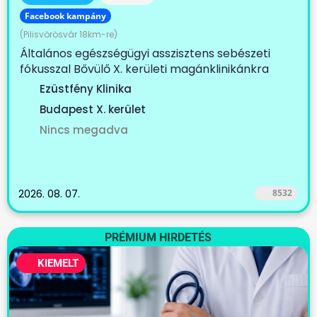
Facebook kampány
(Pilisvörösvár 18km-re)
Általános egészségügyi asszisztens sebészeti
fókusszal Bővülő X. kerületi magánklinikánkra
keresünk...
Ezüstfény Klinika
Budapest X. kerület
Nincs megadva
2026. 08. 07.
8532
PRÉMIUM HIRDETÉS
KIEMELT