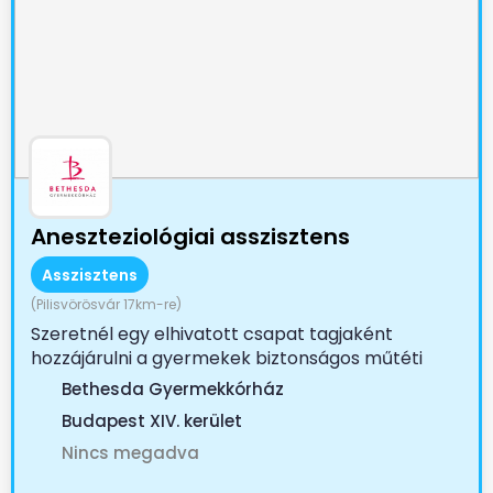
Aneszteziológiai asszisztens
Asszisztens
(Pilisvörösvár 17km-re)
Szeretnél egy elhivatott csapat tagjaként
hozzájárulni a gyermekek biztonságos műtéti
ellátásához? A...
Bethesda Gyermekkórház
Budapest XIV. kerület
Nincs megadva