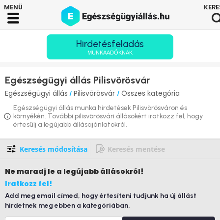
Hirdetésfeladás
MUNKAADÓKNAK
Egészségügyi állás Pilisvörösvár
Egészségügyi állás
Pilisvörösvár
Összes kategória
/
/
Egészségügyi állás munka hirdetések Pilisvörösváron és
környékén. További pilisvörösvári állásokért iratkozz fel, hogy
értesülj a legújabb állásajánlatokról.
Keresés módosítása
Keresés mentése
Ne maradj le
a legújabb állásokról!
Iratkozz fel!
Add meg email címed, hogy értesíteni tudjunk ha új állást
hirdetnek meg ebben a kategóriában.