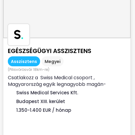
S
.
EGÉSZSÉGÜGYI ASSZISZTENS
Asszisztens
Megyei
(Pilisvörösvár 18km-re)
Csatlakozz a Swiss Medical csoport ,
Magyarország egyik legnagyobb magán-
egészségügyi szolgáltatója Prémium...
Swiss Medical Services Kft.
Budapest XIII. kerület
1.350-1.400 EUR / hónap