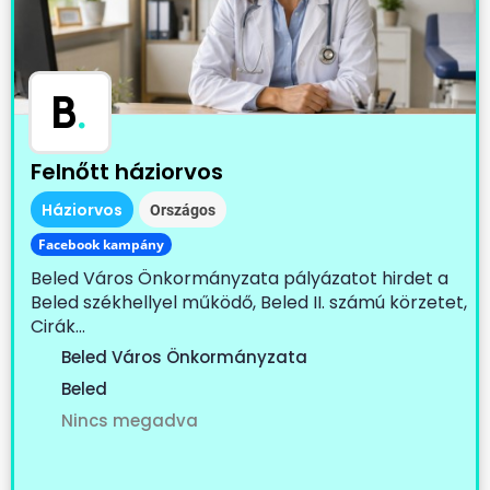
B
.
Felnőtt háziorvos
Háziorvos
Országos
Facebook kampány
Beled Város Önkormányzata pályázatot hirdet a
Beled székhellyel működő, Beled II. számú körzetet,
Cirák...
Beled Város Önkormányzata
Beled
Nincs megadva