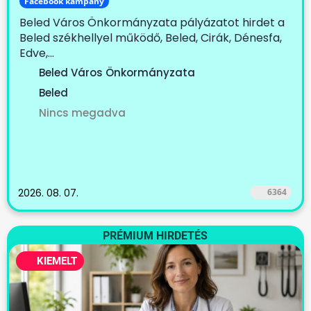
Facebook kampány
Beled Város Önkormányzata pályázatot hirdet a
Beled székhellyel működő, Beled, Cirák, Dénesfa,
Edve,...
Beled Város Önkormányzata
Beled
Nincs megadva
2026. 08. 07.
6364
PRÉMIUM HIRDETÉS
KIEMELT