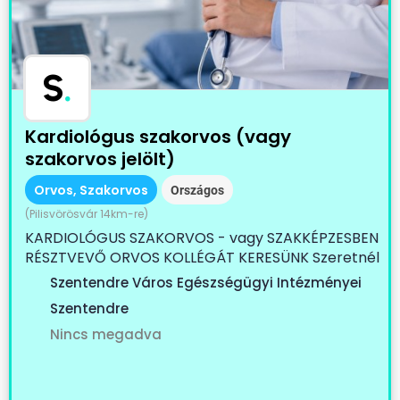
S
.
Kardiológus szakorvos (vagy
szakorvos jelölt)
Orvos, Szakorvos
Országos
(Pilisvörösvár 14km-re)
KARDIOLÓGUS SZAKORVOS - vagy SZAKKÉPZESBEN
RÉSZTVEVŐ ORVOS KOLLÉGÁT KERESÜNK Szeretnél
egy...
Szentendre Város Egészségügyi Intézményei
Szentendre
Nincs megadva