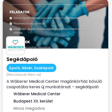
Segédápoló
Ápoló, Nővér, Szakápoló
(Pilisvörösvár 15km-re)
A Wáberer Medical Center magánkórház bővülő
csapatába keres új munkatársat – segédápoló
munkakörbe! ...
Wáberer Medical Center
Budapest XII. kerület
Nincs megadva