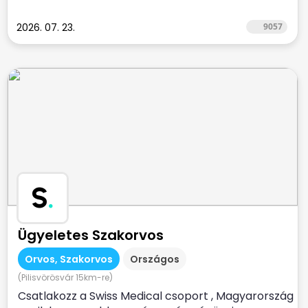
2026. 07. 23.
9057
S
.
Ügyeletes Szakorvos
Orvos, Szakorvos
Országos
(Pilisvörösvár 15km-re)
Csatlakozz a Swiss Medical csoport , Magyarország