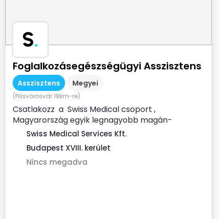
S
.
Foglalkozásegészségügyi Asszisztens
Asszisztens
Megyei
(Pilisvörösvár 18km-re)
Csatlakozz a Swiss Medical csoport ,
Magyarország egyik legnagyobb magán-
egészségügyi szolgáltatójához ...
Swiss Medical Services Kft.
Budapest XVIII. kerület
Nincs megadva