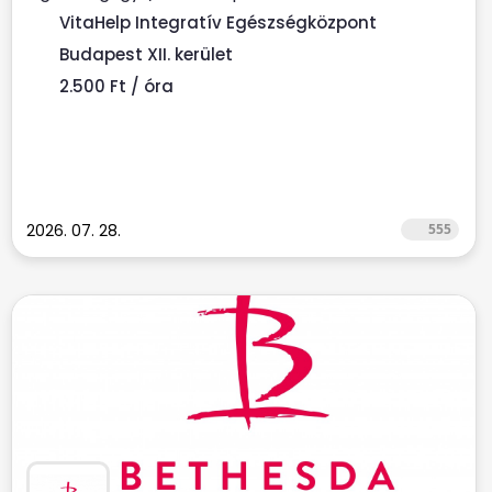
munkatársat keresünk. ...
VitaHelp Integratív Egészségközpont
Budapest XII. kerület
2.500 Ft / óra
2026. 07. 28.
555