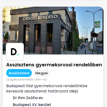
D
.
Asszisztens gyermekorvosi rendelőben
Asszisztens
Megyei
(Szigetszentmiklós 17km-re)
Budapesti házi gyermekorvosi rendelőnkbe
keresünk asszisztenst határozott idejű
munkaszerződéssel. Ha...
Dr Ihm Zsófia ev
Budapest XV. kerület