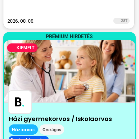
2026. 08. 08.
287
PRÉMIUM HIRDETÉS
KIEMELT
B
.
Házi gyermekorvos / Iskolaorvos
Háziorvos
Országos