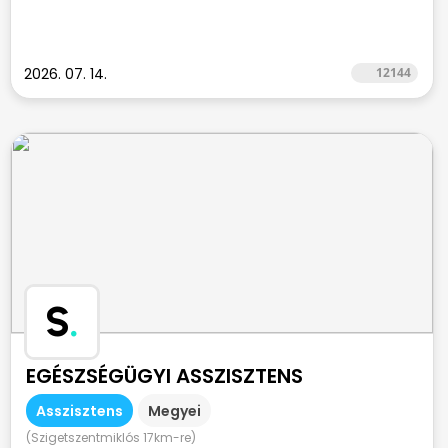
2026. 07. 14.
12144
S
.
EGÉSZSÉGÜGYI ASSZISZTENS
Asszisztens
Megyei
(Szigetszentmiklós 17km-re)