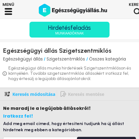
Hirdetésfeladás
MUNKAADÓKNAK
Egészségügyi állás Szigetszentmiklós
Egészségügyi állás
Szigetszentmiklós
Összes kategória
/
/
Egészségügyi állás munka hirdetések Szigetszentmiklóson és
környékén. További szigetszentmiklósi állásokért iratkozz fel,
hogy értesülj a legújabb állásajánlatokról.
Keresés módosítása
Keresés mentése
Ne maradj le
a legújabb állásokról!
Iratkozz fel!
Add meg email címed, hogy értesíteni tudjunk ha új állást
hirdetnek meg ebben a kategóriában.