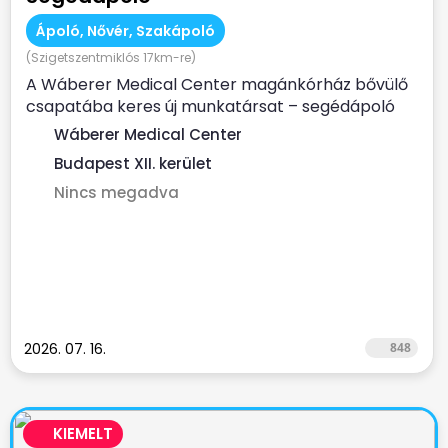
Ápoló, Nővér, Szakápoló
(Szigetszentmiklós 17km-re)
A Wáberer Medical Center magánkórház bővülő
csapatába keres új munkatársat – segédápoló
munkakörbe! ...
Wáberer Medical Center
Budapest XII. kerület
Nincs megadva
2026. 07. 16.
848
KIEMELT