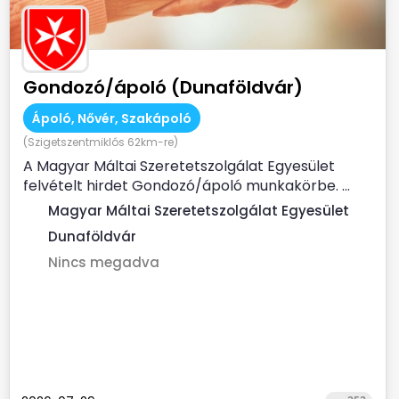
Gondozó/ápoló (Dunaföldvár)
Ápoló, Nővér, Szakápoló
(Szigetszentmiklós 62km-re)
A Magyar Máltai Szeretetszolgálat Egyesület
felvételt hirdet Gondozó/ápoló munkakörbe. ...
Magyar Máltai Szeretetszolgálat Egyesület
Dunaföldvár
Nincs megadva