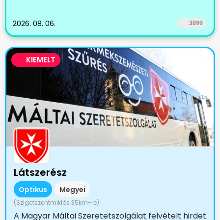
2026. 08. 06.
3099
KIEMELT
Látszerész
Optikus
Megyei
(Szigetszentmiklós 35km-re)
A Magyar Máltai Szeretetszolgálat felvételt hirdet