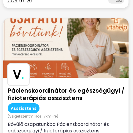
2026. 07. 29.
252
V
.
Pácienskoordinátor és egészségügyi /
fizioterápiás asszisztens
Asszisztens
(Szigetszentmiklós 17km-re)
Bővülő csapatunkba Pácienskoordinátor és
egészségügyi / fizioterápiás asszisztens