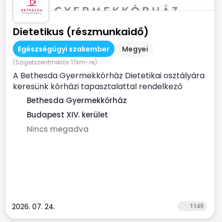
Dietetikus (részmunkaidő)
Egészségügyi szakember
Megyei
(Szigetszentmiklós 17km-re)
A Bethesda Gyermekkórház Dietetikai osztályára
keresünk kórházi tapasztalattal rendelkező
dietetikus...
Bethesda Gyermekkórház
Budapest XIV. kerület
Nincs megadva
2026. 07. 24.
1149