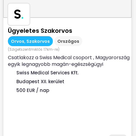
S
.
Ügyeletes Szakorvos
Orvos, Szakorvos
Országos
(Szigetszentmiklós 17km-re)
Csatlakozz a Swiss Medical csoport , Magyarország
egyik legnagyobb magán-egészségügyi
szolgáltatójához ...
Swiss Medical Services Kft.
Budapest XII. kerület
500 EUR / nap