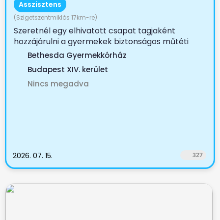
Asszisztens
(Szigetszentmiklós 17km-re)
Szeretnél egy elhivatott csapat tagjaként
hozzájárulni a gyermekek biztonságos műtéti
ellátásához? A...
Bethesda Gyermekkórház
Budapest XIV. kerület
Nincs megadva
2026. 07. 15.
327