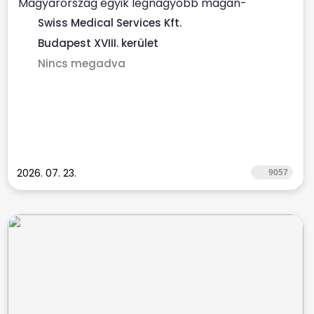
Magyarország egyik legnagyobb magán-
egészségügyi szolgáltatójához ...
Swiss Medical Services Kft.
Budapest XVIII. kerület
Nincs megadva
2026. 07. 23.
9057