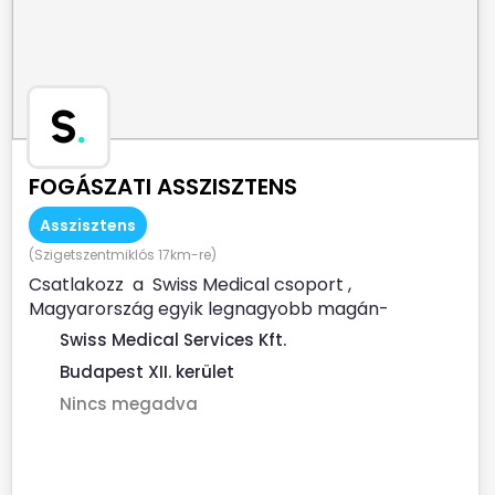
S
.
FOGÁSZATI ASSZISZTENS
Asszisztens
(Szigetszentmiklós 17km-re)
Csatlakozz a Swiss Medical csoport ,
Magyarország egyik legnagyobb magán-
egészségügyi szolgáltatója...
Swiss Medical Services Kft.
Budapest XII. kerület
Nincs megadva