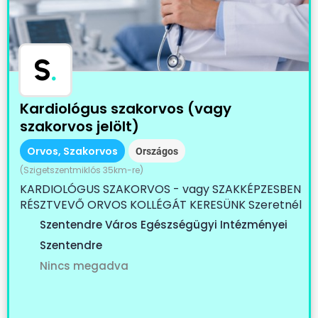
S
.
Kardiológus szakorvos (vagy
szakorvos jelölt)
Orvos, Szakorvos
Országos
(Szigetszentmiklós 35km-re)
KARDIOLÓGUS SZAKORVOS - vagy SZAKKÉPZESBEN
RÉSZTVEVŐ ORVOS KOLLÉGÁT KERESÜNK Szeretnél
egy...
Szentendre Város Egészségügyi Intézményei
Szentendre
Nincs megadva