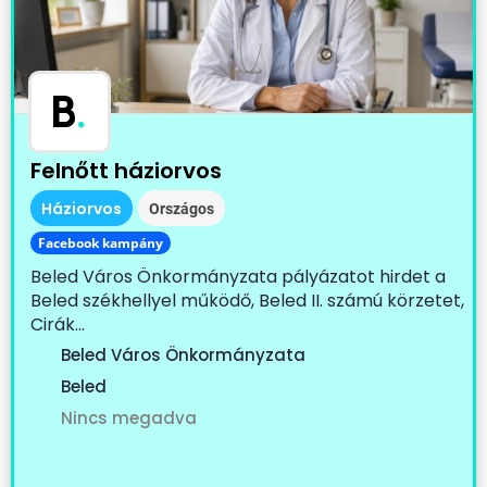
B
.
Felnőtt háziorvos
Háziorvos
Országos
Facebook kampány
Beled Város Önkormányzata pályázatot hirdet a
Beled székhellyel működő, Beled II. számú körzetet,
Cirák...
Beled Város Önkormányzata
Beled
Nincs megadva