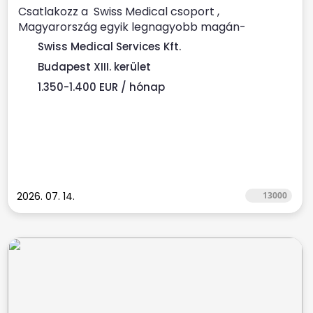
Csatlakozz a Swiss Medical csoport ,
Magyarország egyik legnagyobb magán-
egészségügyi szolgáltatója Prémium...
Swiss Medical Services Kft.
Budapest XIII. kerület
1.350-1.400 EUR / hónap
2026. 07. 14.
13000