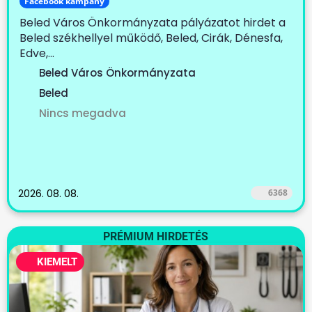
Facebook kampány
Beled Város Önkormányzata pályázatot hirdet a
Beled székhellyel működő, Beled, Cirák, Dénesfa,
Edve,...
Beled Város Önkormányzata
Beled
Nincs megadva
2026. 08. 08.
6368
PRÉMIUM HIRDETÉS
KIEMELT