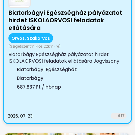
Biatorbágyi Egészségház pályázatot
hirdet ISKOLAORVOSI feladatok
ellátására
Orvos, Szakorvos
(Szigetszentmiklós 22km-re)
Biatorbágy Egészségház pályázatot hirdet
ISKOLAORVOSI feladatok ellátására Jogviszony
tartama:...
Biatorbágyi Egészségház
Biatorbágy
687.837 Ft / hónap
2026. 07. 23.
617