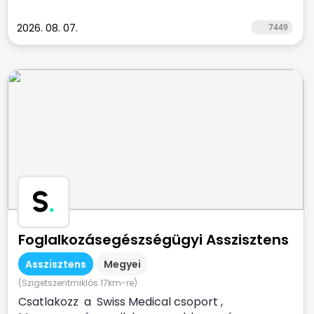
2026. 08. 07.
7449
S
.
Foglalkozásegészségügyi Asszisztens
Asszisztens
Megyei
(Szigetszentmiklós 17km-re)
Csatlakozz a Swiss Medical csoport ,