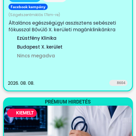
Facebook kampány
(Szigetszentmiklós 17km-re)
Általános egészségügyi asszisztens sebészeti
fókusszal Bővülő X. kerületi magánklinikánkra
keresünk...
Ezüstfény Klinika
Budapest X. kerület
Nincs megadva
2026. 08. 08.
8604
PRÉMIUM HIRDETÉS
KIEMELT