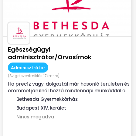
Egészségügyi
adminisztrátor/Orvosírnok
Adminisztrátor
(Szigetszentmiklós 17km-re)
Ha precíz vagy, dolgoztál már hasonló területen és
örömmel járulnál hozzá mindennapi munkáddal a...
Bethesda Gyermekkórház
Budapest XIV. kerület
Nincs megadva