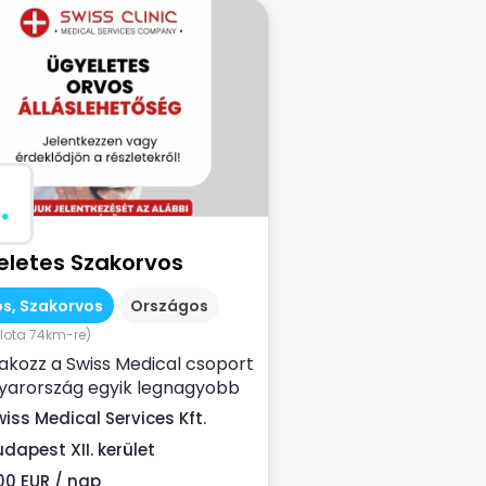
.
eletes Szakorvos
s, Szakorvos
Országos
lota 74km-re)
akozz a Swiss Medical csoport
yarország egyik legnagyobb
n-egészségügyi
wiss Medical Services Kft.
ltatójához ...
udapest XII. kerület
00 EUR / nap