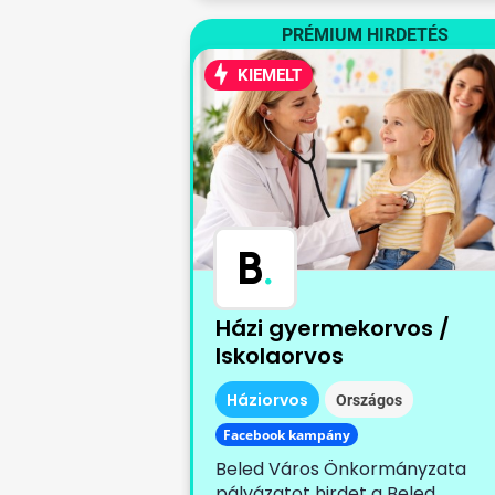
PRÉMIUM HIRDETÉS
KIEMELT
B
.
Házi gyermekorvos /
Iskolaorvos
Háziorvos
Országos
Facebook kampány
Beled Város Önkormányzata
pályázatot hirdet a Beled