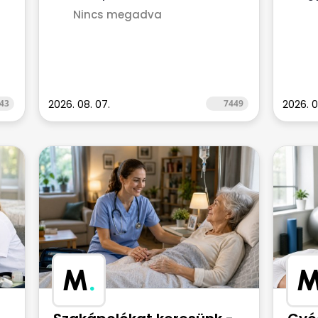
Nincs megadva
43
2026. 08. 07.
7449
2026. 07
M
.