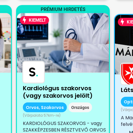
PRÉMIUM HIRDETÉS
KIEMELT
KI
S
.
Kardiológus szakorvos
Lát
(vagy szakorvos jelölt)
Opt
Orvos, Szakorvos
Országos
(Várpa
(Várpalota 57km-re)
A Mag
KARDIOLÓGUS SZAKORVOS - vagy
felvé
SZAKKÉPZESBEN RÉSZTVEVŐ ORVOS
munk
M