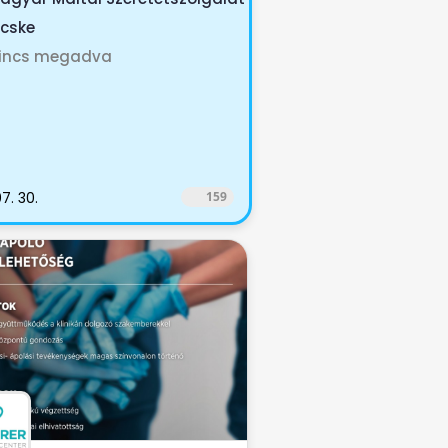
icske
incs megadva
7. 30.
159