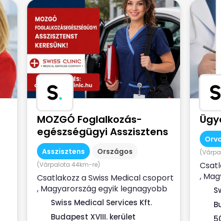
S
.
S
MOZGÓ Foglalkozás-
Ügy
egészségügyi Asszisztens
Orvo
Asszisztens
Országos
(Várpa
Csatl
(Várpalota 44km-re)
, Mag
Csatlakozz a Swiss Medical csoport
yi
magá
, Magyarország egyik legnagyobb
S
szolgá
magán-egészségügyi
Swiss Medical Services Kft.
B
szolgáltatójához ...
Budapest XVIII. kerület
5