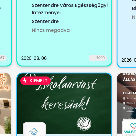
KOLLÉGÁT KERESÜNK Szeretnél
Szentendre Város Egészségügyi
,
B
egy...
Intézményei
N
Szentendre
Nincs megadva
367
2026. 08. 06.
3099
2026. 0
KIEMELT