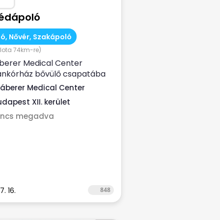
édápoló
ó, Nővér, Szakápoló
lota 74km-re)
berer Medical Center
nkórház bővülő csapatába
 új munkatársat – segédápoló
áberer Medical Center
körbe! ...
udapest XII. kerület
incs megadva
7. 16.
848