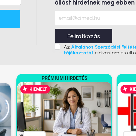
állást hirdetnek meg ebben
Feliratkozás
Az
Általános Szerződési Feltét
tájékoztatót
elolvastam és elf
PRÉMIUM HIRDETÉS
KIEMELT
KI