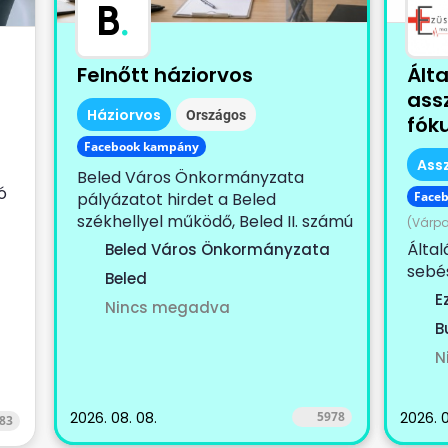
B
.
Felnőtt háziorvos
Ált
ass
Háziorvos
Országos
fók
Facebook kampány
Ass
Beled Város Önkormányzata
ó
pályázatot hirdet a Beled
Face
székhellyel működő, Beled II. számú
(Várpa
)
körzetet, Cirák...
Által
Beled Város Önkormányzata
sebés
Beled
kerül
E
Nincs megadva
keres
B
N
2026. 08. 08.
5978
2026. 0
83