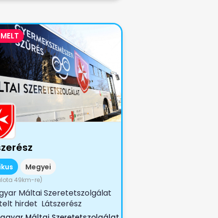
EMELT
szerész
ikus
Megyei
lota 49km-re)
yar Máltai Szeretetszolgálat
telt hirdet Látszerész
akörbe. Bemutatkozás: A...
agyar Máltai Szeretetszolgálat