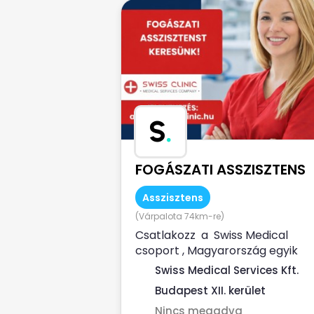
S
.
FOGÁSZATI ASSZISZTENS
Asszisztens
(Várpalota 74km-re)
Csatlakozz a Swiss Medical
csoport , Magyarország egyik
legnagyobb magán-egészségüg
Swiss Medical Services Kft.
szolgáltatója...
Budapest XII. kerület
Nincs megadva