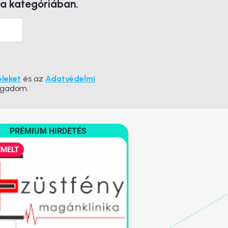
 a kategóriában.
eleket
és az
Adatvédelmi
ogadom.
PRÉMIUM HIRDETÉS
EMELT