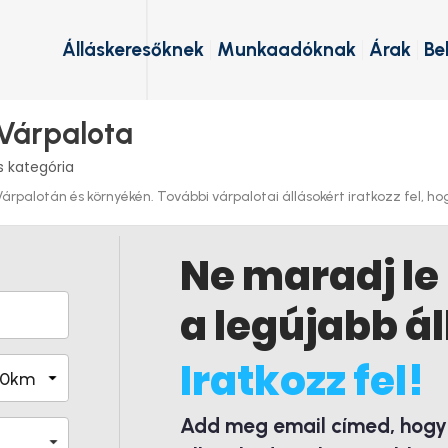
Álláskeresőknek
Munkaadóknak
Árak
Be
 Várpalota
 kategória
palotán és környékén. További várpalotai állásokért iratkozz fel, hogy
Ne maradj le
a legújabb ál
Iratkozz fel!
Add meg email címed, hogy é