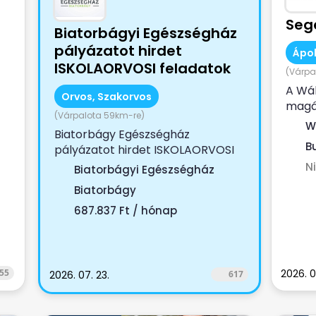
Seg
Biatorbágyi Egészségház
pályázatot hirdet
Ápol
ISKOLAORVOSI feladatok
(Várpa
ellátására
A Wá
Orvos, Szakorvos
magá
(Várpalota 59km-re)
keres
W
Biatorbágy Egészségház
munka
B
pályázatot hirdet ISKOLAORVOSI
feladatok ellátására Jogviszony
N
Biatorbágyi Egészségház
nk.
tartama:...
Biatorbágy
687.837 Ft / hónap
55
2026. 0
2026. 07. 23.
617