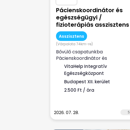
Pácienskoordinátor és
egészségügyi /
fizioterápiás asszisztens
Asszisztens
(Várpalota 74km-re)
Bővülő csapatunkba
Pácienskoordinátor és
egészségügyi / fizioterápiás
VitaHelp Integratív
asszisztens munkatársat keresü
Egészségközpont
...
Budapest XII. kerület
2.500 Ft / óra
2026. 07. 28.
5