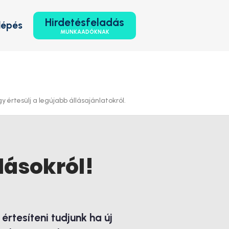
Hirdetésfeladás
lépés
MUNKAADÓKNAK
 értesülj a legújabb állásajánlatokról.
lásokról!
rtesíteni tudjunk ha új