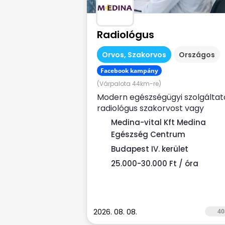
Radiológus
Orvos, Szakorvos
Országos
Facebook kampány
(Várpalota 44km-re)
Modern egészségügyi szolgáltat
radiológus szakorvost vagy
rezidenset (liscenec vizsga után
Medina-vital Kft Medina
keres Rendelési...
Egészség Centrum
Budapest IV. kerület
25.000-30.000 Ft / óra
2026. 08. 08.
40