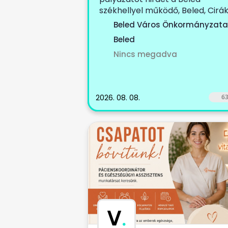
székhellyel működő, Beled, Cirák
Dénesfa, Edve,...
Beled Város Önkormányzata
Beled
Nincs megadva
2026. 08. 08.
6
V
.