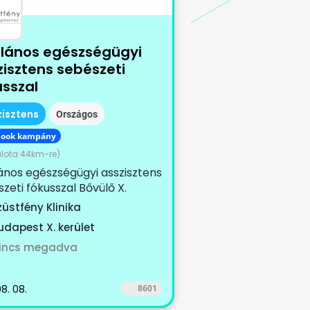
alános egészségügyi
zisztens sebészeti
usszal
zisztens
Országos
book kampány
lota 44km-re)
ános egészségügyi asszisztens
zeti fókusszal Bővülő X.
eti magánklinikánkra
züstfény Klinika
ünk...
udapest X. kerület
incs megadva
8. 08.
8601