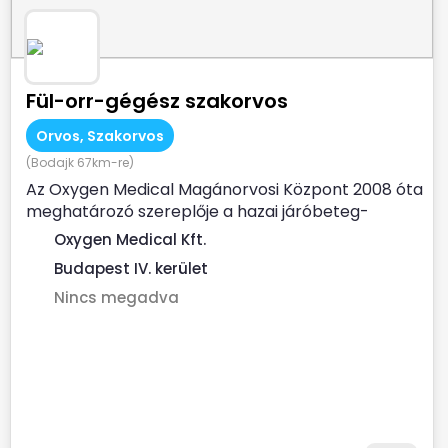
Fül-orr-gégész szakorvos
Orvos, Szakorvos
(Bodajk 67km-re)
Az Oxygen Medical Magánorvosi Központ 2008 óta
meghatározó szereplője a hazai járóbeteg-
szakellátásnak. Az...
Oxygen Medical Kft.
Budapest IV. kerület
Nincs megadva