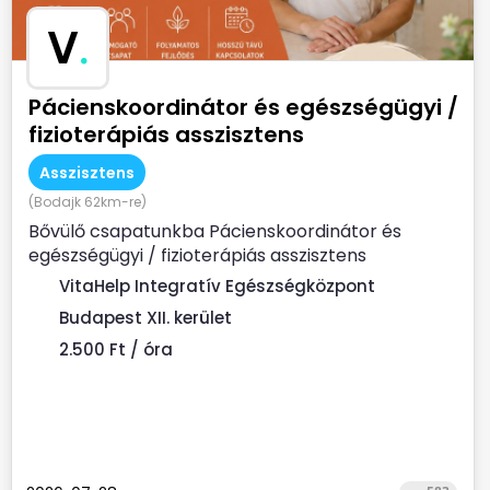
V
.
Pácienskoordinátor és egészségügyi /
fizioterápiás asszisztens
Asszisztens
(Bodajk 62km-re)
Bővülő csapatunkba Pácienskoordinátor és
egészségügyi / fizioterápiás asszisztens
munkatársat keresünk. ...
VitaHelp Integratív Egészségközpont
Budapest XII. kerület
2.500 Ft / óra