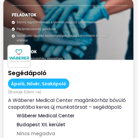
Segédápoló
Ápoló, Nővér, Szakápoló
(Bodajk 62km-re)
A Wáberer Medical Center magánkórház bővülő
csapatába keres új munkatársat – segédápoló
munkakörbe! ...
Wáberer Medical Center
Budapest XII. kerület
Nincs megadva