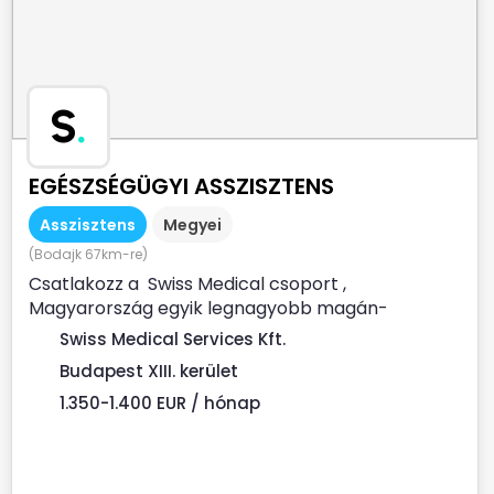
S
.
EGÉSZSÉGÜGYI ASSZISZTENS
Asszisztens
Megyei
(Bodajk 67km-re)
Csatlakozz a Swiss Medical csoport ,
Magyarország egyik legnagyobb magán-
egészségügyi szolgáltatója Prémium...
Swiss Medical Services Kft.
Budapest XIII. kerület
1.350-1.400 EUR / hónap