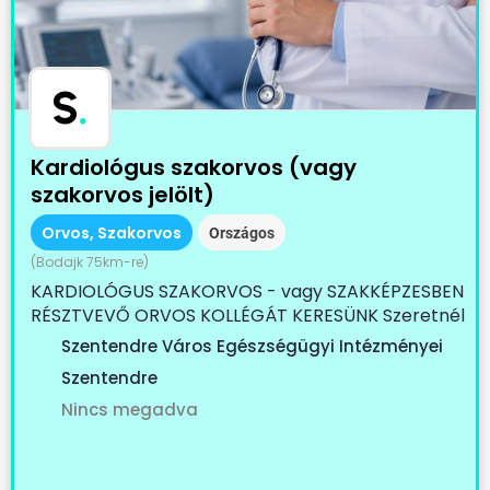
S
.
Kardiológus szakorvos (vagy
szakorvos jelölt)
Orvos, Szakorvos
Országos
(Bodajk 75km-re)
KARDIOLÓGUS SZAKORVOS - vagy SZAKKÉPZESBEN
RÉSZTVEVŐ ORVOS KOLLÉGÁT KERESÜNK Szeretnél
egy...
Szentendre Város Egészségügyi Intézményei
Szentendre
Nincs megadva