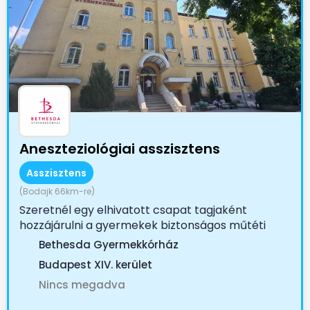
Aneszteziológiai asszisztens
Asszisztens
(Bodajk 66km-re)
Szeretnél egy elhivatott csapat tagjaként
hozzájárulni a gyermekek biztonságos műtéti
ellátásához? A...
Bethesda Gyermekkórház
Budapest XIV. kerület
Nincs megadva