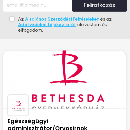
Feliratkozás
Az
Általános Szerződési Feltételeket
és az
Adatvédelmi tájékoztatót
elolvastam és
elfogadom.
Egészségügyi
adminisztrátor/Orvosírnok