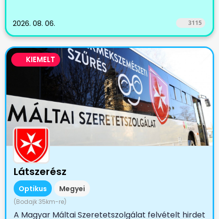
2026. 08. 06.
3115
KIEMELT
Látszerész
Optikus
Megyei
(Bodajk 35km-re)
A Magyar Máltai Szeretetszolgálat felvételt hirdet