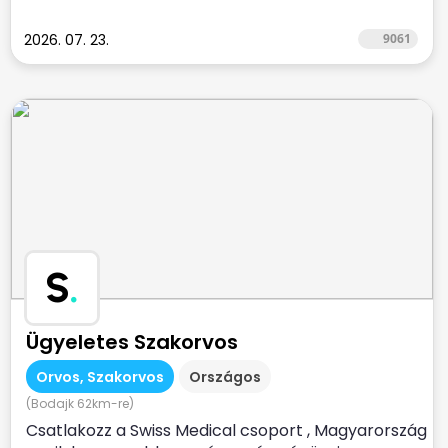
2026. 07. 23.
9061
S
.
Ügyeletes Szakorvos
Orvos, Szakorvos
Országos
(Bodajk 62km-re)
Csatlakozz a Swiss Medical csoport , Magyarország