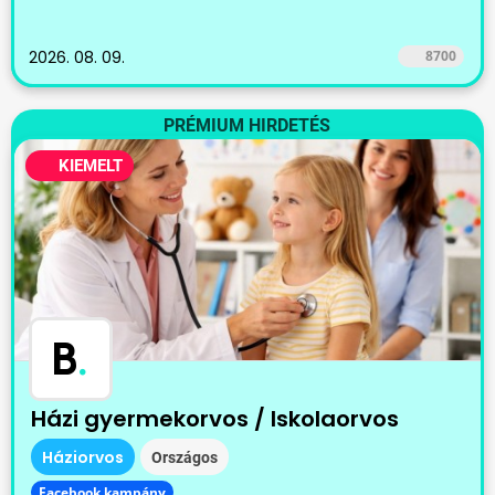
2026. 08. 09.
8700
PRÉMIUM HIRDETÉS
KIEMELT
B
.
Házi gyermekorvos / Iskolaorvos
Háziorvos
Országos
Facebook kampány