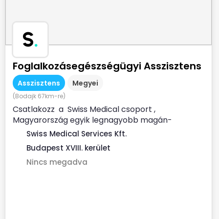
S
.
Foglalkozásegészségügyi Asszisztens
Asszisztens
Megyei
(Bodajk 67km-re)
Csatlakozz a Swiss Medical csoport ,
Magyarország egyik legnagyobb magán-
egészségügyi szolgáltatójához ...
Swiss Medical Services Kft.
Budapest XVIII. kerület
Nincs megadva