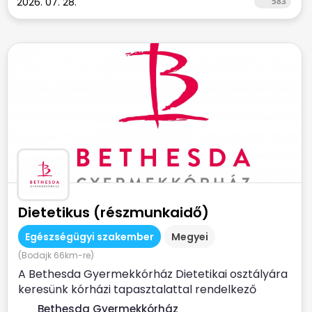
2026. 07. 28.
583
Dietetikus (részmunkaidő)
Egészségügyi szakember
Megyei
(Bodajk 66km-re)
A Bethesda Gyermekkórház Dietetikai osztályára
keresünk kórházi tapasztalattal rendelkező
dietetikus...
Bethesda Gyermekkórház