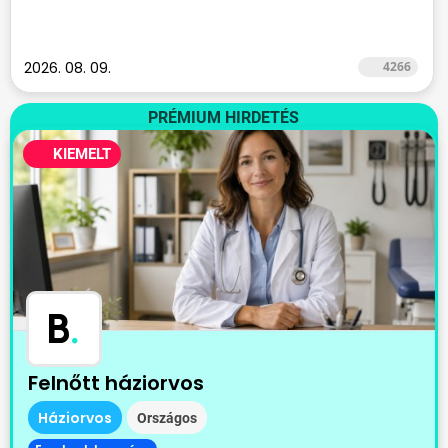
2026. 08. 09.
4266
PRÉMIUM HIRDETÉS
KIEMELT
B
.
Felnőtt háziorvos
Háziorvos
Országos