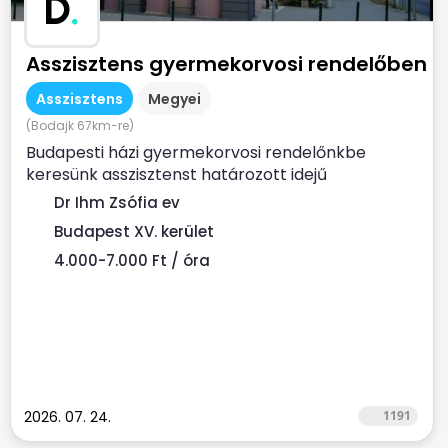
D
.
Asszisztens gyermekorvosi rendelőben
Asszisztens
Megyei
(Bodajk 67km-re)
Budapesti házi gyermekorvosi rendelőnkbe
keresünk asszisztenst határozott idejű
munkaszerződéssel. Ha...
Dr Ihm Zsófia ev
Budapest XV. kerület
4.000-7.000 Ft / óra
2026. 07. 24.
1191