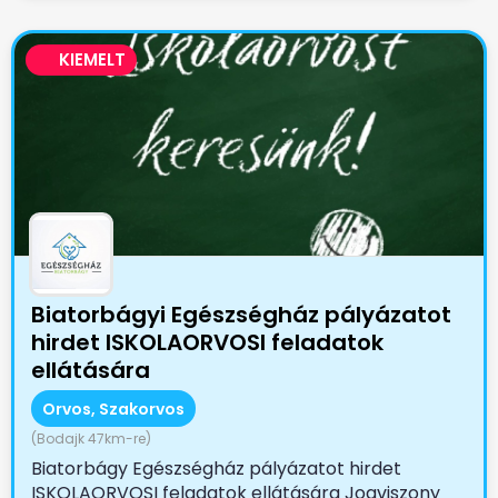
KIEMELT
Biatorbágyi Egészségház pályázatot
hirdet ISKOLAORVOSI feladatok
ellátására
Orvos, Szakorvos
(Bodajk 47km-re)
Biatorbágy Egészségház pályázatot hirdet
ISKOLAORVOSI feladatok ellátására Jogviszony