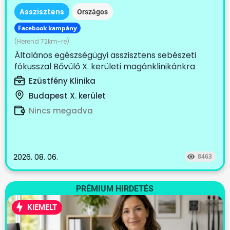
Asszisztens
Országos
Facebook kampány
(Herend 72km-re)
Általános egészségügyi asszisztens sebészeti
fókusszal Bővülő X. kerületi magánklinikánkra
keresünk...
Ezüstfény Klinika
Budapest X. kerület
Nincs megadva
2026. 08. 06.
8463
PRÉMIUM HIRDETÉS
KIEMELT