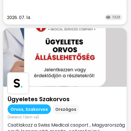
2026. 07. 14.
7428
S
.
Ügyeletes Szakorvos
Orvos, Szakorvos
Országos
(Herend 72km-re)
Csatlakozz a Swiss Medical csoport , Magyarország