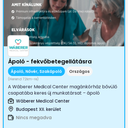
Ápoló - fekvőbetegellátásra
Ápoló, Nővér, Szakápoló
Országos
(Herend 72km-re)
A Wáberer Medical Center magánkórház bővülő
csapatába keres új munkatársat – ápoló
munkakörbe fekvőbeteg...
Wáberer Medical Center
Budapest XII. kerület
Nincs megadva