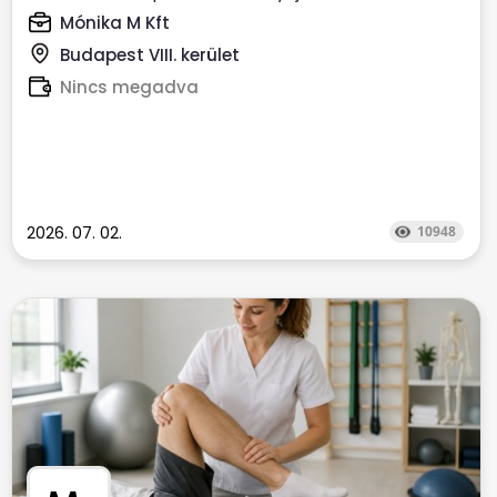
finanszírozott...
Mónika M Kft
Budapest VIII. kerület
Nincs megadva
2026. 07. 02.
10948