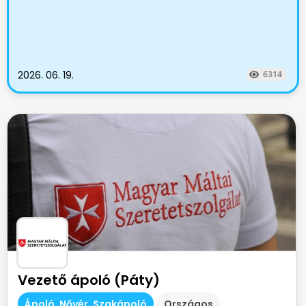
2026. 06. 19.
6314
Vezető ápoló (Páty)
Ápoló, Nővér, Szakápoló
Országos