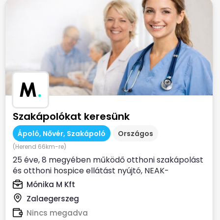
M
.
Szakápolókat keresünk
Ápoló, Nővér, Szakápoló
Országos
(Herend 66km-re)
25 éve, 8 megyében működő otthoni szakápolást
és otthoni hospice ellátást nyújtó, NEAK-
finanszírozott...
Mónika M Kft
Zalaegerszeg
Nincs megadva