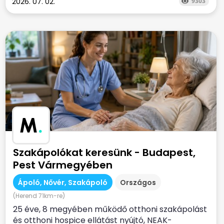
2026. 07. 02.
9303
M
.
Szakápolókat keresünk - Budapest,
Pest Vármegyében
Ápoló, Nővér, Szakápoló
Országos
(Herend 71km-re)
25 éve, 8 megyében működő otthoni szakápolást
és otthoni hospice ellátást nyújtó, NEAK-