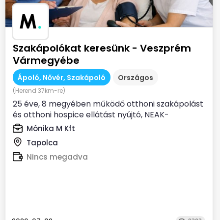
M
.
Szakápolókat keresünk - Veszprém
Vármegyébe
Ápoló, Nővér, Szakápoló
Országos
(Herend 37km-re)
25 éve, 8 megyében működő otthoni szakápolást
és otthoni hospice ellátást nyújtó, NEAK-
finanszírozott...
Mónika M Kft
Tapolca
Nincs megadva