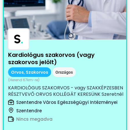
S
.
Kardiológus szakorvos (vagy
szakorvos jelölt)
Orvos, Szakorvos
Országos
(Herend 67km-re)
KARDIOLÓGUS SZAKORVOS - vagy SZAKKÉPZESBEN
RÉSZTVEVŐ ORVOS KOLLÉGÁT KERESÜNK Szeretnél
egy...
Szentendre Város Egészségügyi Intézményei
Szentendre
Nincs megadva