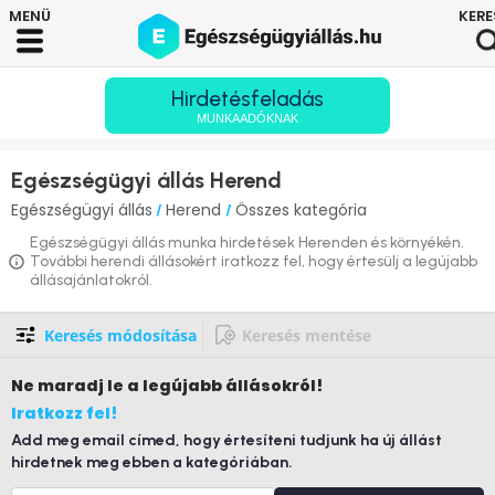
Hirdetésfeladás
MUNKAADÓKNAK
Egészségügyi állás Herend
Egészségügyi állás
Herend
Összes kategória
/
/
Egészségügyi állás munka hirdetések Herenden és környékén.
További herendi állásokért iratkozz fel, hogy értesülj a legújabb
állásajánlatokról.
Keresés módosítása
Keresés mentése
Ne maradj le
a legújabb állásokról!
Iratkozz fel!
Add meg email címed, hogy értesíteni tudjunk ha új állást
hirdetnek meg ebben a kategóriában.