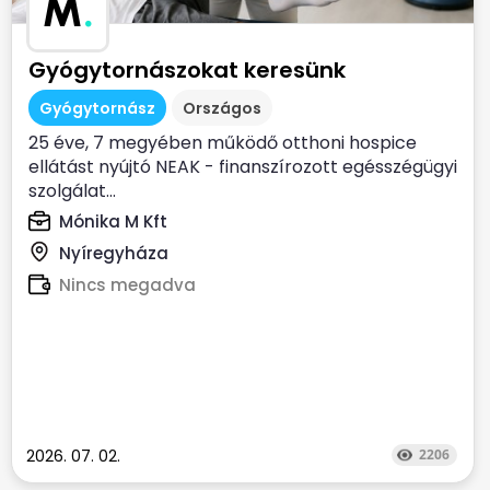
M
.
Gyógytornászokat keresünk
Gyógytornász
Országos
25 éve, 7 megyében működő otthoni hospice
ellátást nyújtó NEAK - finanszírozott egésszégügyi
szolgálat...
Mónika M Kft
Nyíregyháza
Nincs megadva
2026. 07. 02.
2206