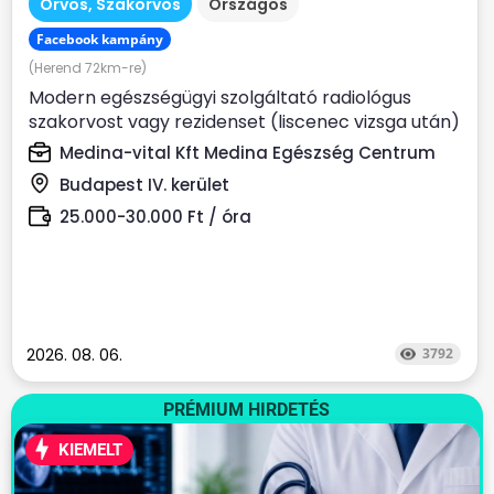
Orvos, Szakorvos
Országos
Facebook kampány
(Herend 72km-re)
Modern egészségügyi szolgáltató radiológus
szakorvost vagy rezidenset (liscenec vizsga után)
keres Rendelési...
Medina-vital Kft Medina Egészség Centrum
Budapest IV. kerület
25.000-30.000 Ft / óra
2026. 08. 06.
3792
PRÉMIUM HIRDETÉS
KIEMELT