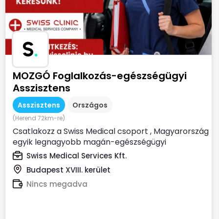
S
.
MOZGÓ Foglalkozás-egészségügyi
Asszisztens
Asszisztens
Országos
(Herend 72km-re)
Csatlakozz a Swiss Medical csoport , Magyarország
egyik legnagyobb magán-egészségügyi
szolgáltatójához ...
Swiss Medical Services Kft.
Budapest XVIII. kerület
Nincs megadva