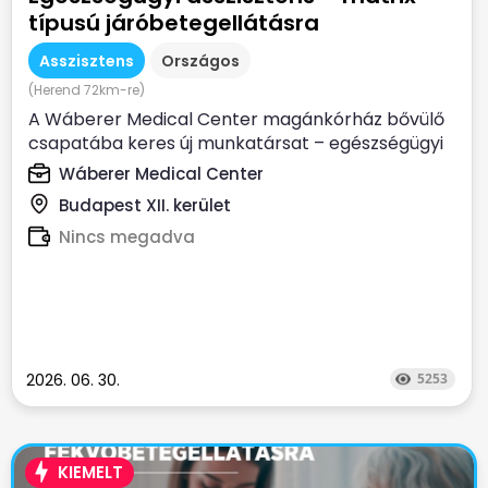
típusú járóbetegellátásra
Asszisztens
Országos
(Herend 72km-re)
A Wáberer Medical Center magánkórház bővülő
csapatába keres új munkatársat – egészségügyi
asszisztensi...
Wáberer Medical Center
Budapest XII. kerület
Nincs megadva
2026. 06. 30.
5253
KIEMELT