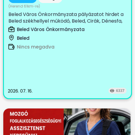
(Herend 61km-re)
Beled Város Önkormányzata pályázatot hirdet a
Beled székhellyel működő, Beled, Cirák, Dénesfa,
Edve,...
Beled Város Önkormányzata
Beled
Nincs megadva
2026. 07. 16.
6337