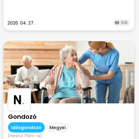
2026. 04. 27.
520
N
.
Gondozó
Idősgondozó
Megyei
(Herend 75km-re)