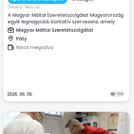
(Herend 73km-re)
A Magyar Máltai Szeretetszolgálat Magyarország
egyik legnagyobb karitatív szervezete, amely
évente több százezer...
Magyar Máltai Szeretetszolgálat
Páty
Nincs megadva
2026. 06. 05.
158