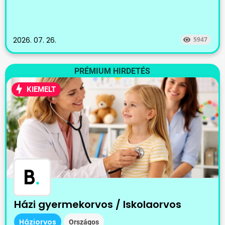
2026. 07. 26.
5947
PRÉMIUM HIRDETÉS
KIEMELT
B
.
Házi gyermekorvos / Iskolaorvos
Háziorvos
Országos