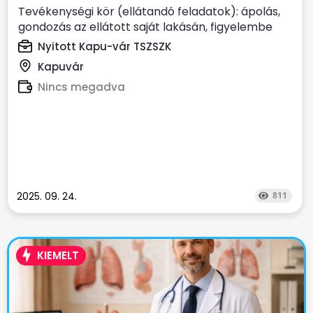
Tevékenységi kör (ellátandó feladatok): ápolás,
gondozás az ellátott saját lakásán, figyelembe
véve...
Nyitott Kapu-vár TSZSZK
Kapuvár
Nincs megadva
2025. 09. 24.
811
KIEMELT