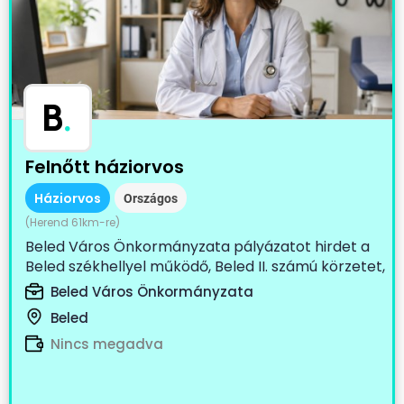
B
.
Felnőtt háziorvos
Háziorvos
Országos
(Herend 61km-re)
Beled Város Önkormányzata pályázatot hirdet a
Beled székhellyel működő, Beled II. számú körzetet,
Cirák...
Beled Város Önkormányzata
Beled
Nincs megadva