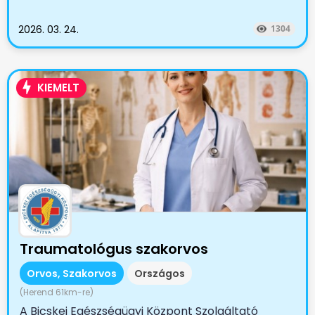
2026. 03. 24.
1304
KIEMELT
Traumatológus szakorvos
Orvos, Szakorvos
Országos
(Herend 61km-re)
A Bicskei Egészségügyi Központ Szolgáltató