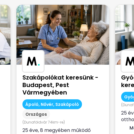
M
.
Szakápolókat keresünk -
Gyó
Budapest, Pest
ker
Vármegyében
Gyó
Ápoló, Nővér, Szakápoló
(Dunaf
25 é
Országos
ottho
(Dunaföldvár 74km-re)
NEAK 
M
25 éve, 8 megyében működő
szolgá