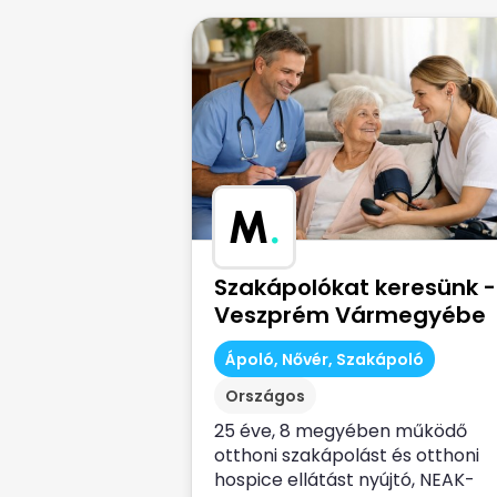
M
.
Szakápolókat keresünk -
Veszprém Vármegyébe
Ápoló, Nővér, Szakápoló
Országos
25 éve, 8 megyében működő
otthoni szakápolást és otthoni
hospice ellátást nyújtó, NEAK-