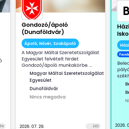
Gondozó/ápoló
Ház
(Dunaföldvár)
Isk
Ápoló, Nővér, Szakápoló
Ház
A Magyar Máltai Szeretetszolgálat
Face
Egyesület felvételt hirdet
ó
Bele
Gondozó/ápoló munkakörbe. ...
pályá
)
Magyar Máltai Szeretetszolgálat
székh
Egyesület
Dénes
B
Dunaföldvár
B
Nincs megadva
N
2026. 0
54
2026. 07. 29.
242