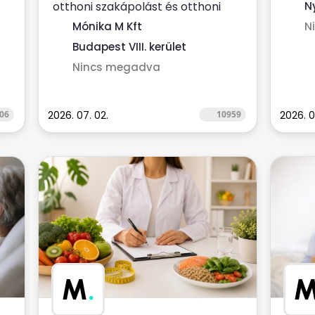
otthoni szakápolást és otthoni
N
hospice ellátást nyújtó, NEAK-
Mónika M Kft
N
finanszírozott...
Budapest VIII. kerület
Nincs megadva
06
2026. 07. 02.
10959
2026. 0
M
.