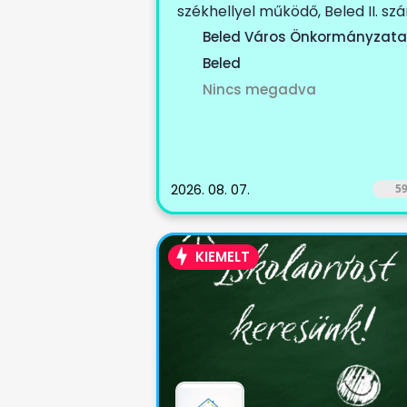
székhellyel működő, Beled II. sz
körzetet, Cirák...
Beled Város Önkormányzata
Beled
Nincs megadva
2026. 08. 07.
5
KIEMELT