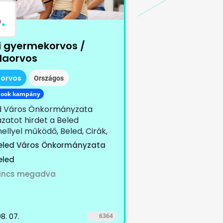
B
.
i gyermekorvos /
olaorvos
iorvos
Országos
book kampány
d Város Önkormányzata
zatot hirdet a Beled
ellyel működő, Beled, Cirák,
fa, Edve,...
eled Város Önkormányzata
eled
incs megadva
8. 07.
6364