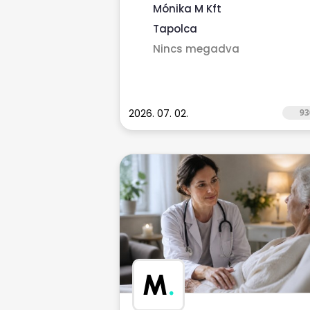
finanszírozott...
Mónika M Kft
Tapolca
Nincs megadva
2026. 07. 02.
93
M
.