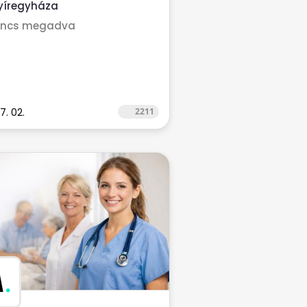
yíregyháza
incs megadva
7. 02.
2211
M
.