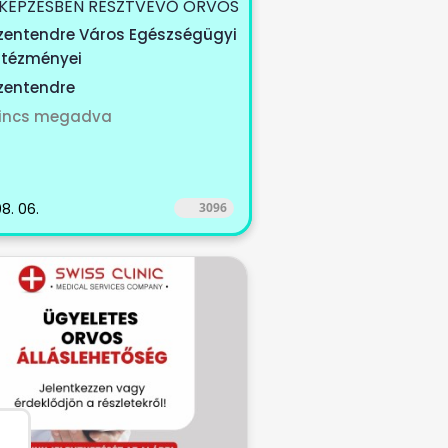
KÉPZESBEN RÉSZTVEVŐ ORVOS
ÉGÁT KERESÜNK Szeretnél
zentendre Város Egészségügyi
ntézményei
zentendre
incs megadva
8. 06.
3096
.