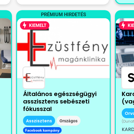
PRÉMIUM HIRDETÉS
KIEMELT
KI
Általános egészségügyi
Kar
asszisztens sebészeti
(vag
fókusszal
Orv
Asszisztens
Országos
(Dunaf
KARD
Facebook kampány