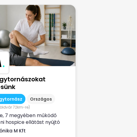
M
.
gytornászokat
esünk
gytornász
Országos
öldvár 72km-re)
ve, 7 megyében működő
ni hospice ellátást nyújtó
- finanszírozott egésszégügyi
ónika M Kft
lat...