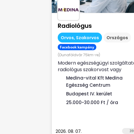
Radiológus
Orvos, Szakorvos
Országos
Facebook kampány
(Dunaföldvár 75km-re)
Modern egészségügyi szolgáltat
radiológus szakorvost vagy
rezidenset (liscenec vizsga után
Medina-vital Kft Medina
keres Rendelési...
Egészség Centrum
Budapest IV. kerület
25.000-30.000 Ft / óra
2026. 08. 07.
39