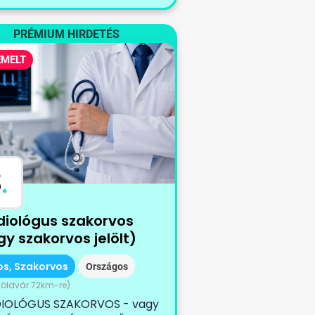
PRÉMIUM HIRDETÉS
EMELT
S
.
diológus szakorvos
y szakorvos jelölt)
os, Szakorvos
Országos
öldvár 72km-re)
IOLÓGUS SZAKORVOS - vagy