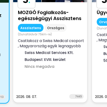
MOZGÓ Foglalkozás-
Ügy
z
egészségügyi Asszisztens
Orvo
Asszisztens
Országos
(Dunaf
Csatl
(Dunaföldvár 75km-re)
, Mag
Csatlakozz a Swiss Medical csoport
magá
, Magyarország egyik legnagyobb
S
szolgá
magán-egészségügyi
Swiss Medical Services Kft.
B
I
szolgáltatójához ...
Budapest XVIII. kerület
5
Nincs megadva
2026. 08. 07.
7445
2026. 07
613