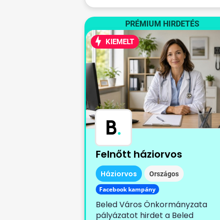
PRÉMIUM HIRDETÉS
KIEMELT
B
.
Felnőtt háziorvos
Háziorvos
Országos
Facebook kampány
Beled Város Önkormányzata
pályázatot hirdet a Beled