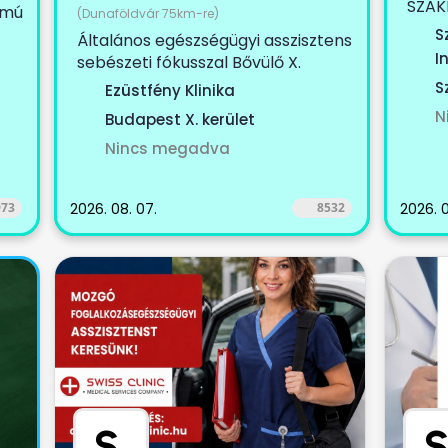
SZAK
ámú
(Dunaföldvár 75km-re)
KOLL
S
Általános egészségügyi asszisztens
egy...
I
sebészeti fókusszal Bővülő X.
kerületi magánklinikánkra
S
Ezüstfény Klinika
keresünk...
N
Budapest X. kerület
Nincs megadva
973
2026. 08. 07.
8532
2026. 0
S
.
S