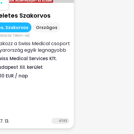
eletes Szakorvos
s, Szakorvos
Országos
öldvár 74km-re)
akozz a Swiss Medical csoport
yarország egyik legnagyobb
n-egészségügyi
wiss Medical Services Kft.
ltatójához ...
udapest XII. kerület
00 EUR / nap
. 13.
4193