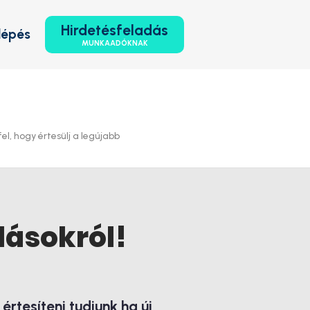
Hirdetésfeladás
lépés
MUNKAADÓKNAK
l, hogy értesülj a legújabb
lásokról!
rtesíteni tudjunk ha új