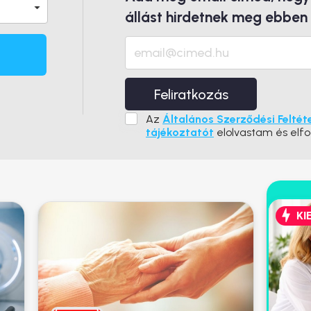
állást hirdetnek meg ebben
Feliratkozás
Az
Általános Szerződési Feltét
tájékoztatót
elolvastam és elf
KI