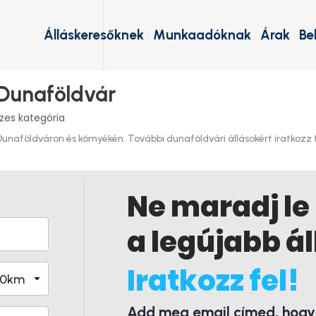
Álláskeresőknek
Munkaadóknak
Árak
Be
 Dunaföldvár
zes kategória
naföldváron és környékén. További dunaföldvári állásokért iratkozz fe
Ne maradj le
a legújabb ál
Iratkozz fel!
Add meg email címed, hogy é