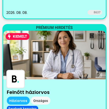
2026. 08. 08.
8637
PRÉMIUM HIRDETÉS
KIEMELT
B
.
Felnőtt háziorvos
Háziorvos
Országos
Facebook kampány