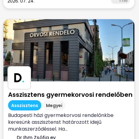
2026. 07. 24.
1150
D
.
Asszisztens gyermekorvosi rendelőben
Asszisztens
Megyei
Budapesti házi gyermekorvosi rendelőnkbe
keresünk asszisztenst határozott idejű
munkaszerződéssel. Ha...
Dr Ihm Zsófia ev