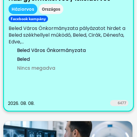
Háziorvos
Országos
Facebook kampány
Beled Város Önkormányzata pályázatot hirdet a
Beled székhellyel működő, Beled, Cirák, Dénesfa,
Edve,...
Beled Város Önkormányzata
Beled
Nincs megadva
2026. 08. 08.
6477