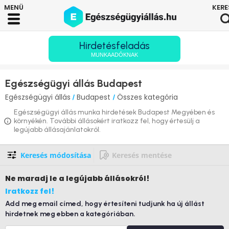
Hirdetésfeladás
MUNKAADÓKNAK
Egészségügyi állás Budapest
Egészségügyi állás
Budapest
Összes kategória
/
/
Egészségügyi állás munka hirdetések Budapest Megyében és
környékén. További állásokért iratkozz fel, hogy értesülj a
legújabb állásajánlatokról.
Keresés módosítása
Keresés mentése
Ne maradj le
a legújabb állásokról!
Iratkozz fel!
Add meg email címed, hogy értesíteni tudjunk ha új állást
hirdetnek meg ebben a kategóriában.