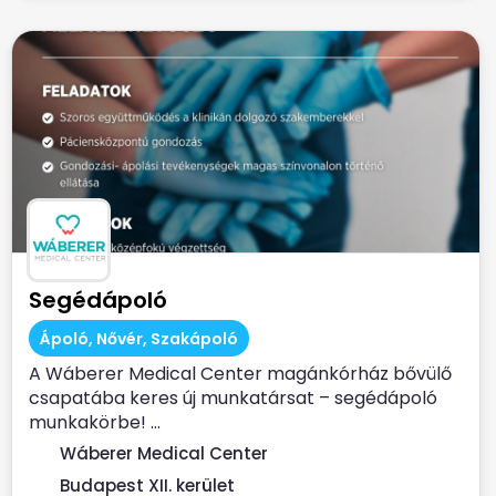
Segédápoló
Ápoló, Nővér, Szakápoló
A Wáberer Medical Center magánkórház bővülő
csapatába keres új munkatársat – segédápoló
munkakörbe! ...
Wáberer Medical Center
Budapest XII. kerület