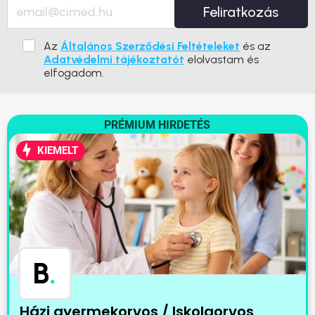
Feliratkozás
Az
Általános Szerződési Feltételeket
és az
Adatvédelmi tájékoztatót
elolvastam és
elfogadom.
PRÉMIUM HIRDETÉS
KIEMELT
B
.
Házi gyermekorvos / Iskolaorvos