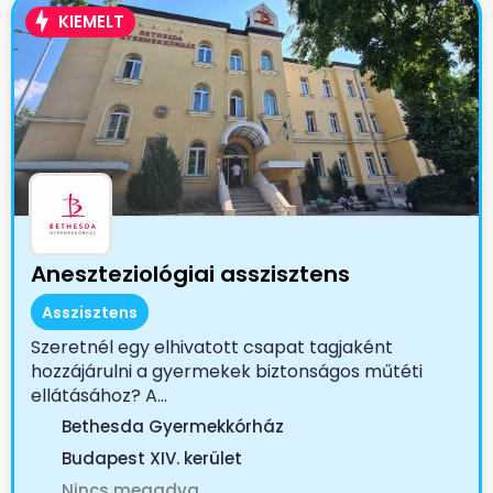
KIEMELT
Aneszteziológiai asszisztens
Asszisztens
Szeretnél egy elhivatott csapat tagjaként
hozzájárulni a gyermekek biztonságos műtéti
ellátásához? A...
Bethesda Gyermekkórház
Budapest XIV. kerület
Nincs megadva