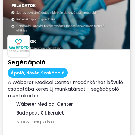
Segédápoló
Ápoló, Nővér, Szakápoló
A Wáberer Medical Center magánkórház bővülő
csapatába keres új munkatársat – segédápoló
munkakörbe! ...
Wáberer Medical Center
Budapest XII. kerület
Nincs megadva