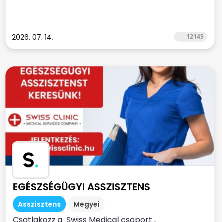
2026. 07. 14.
12145
S
.
EGÉSZSÉGÜGYI ASSZISZTENS
Asszisztens
Megyei
Csatlakozz a Swiss Medical csoport ,