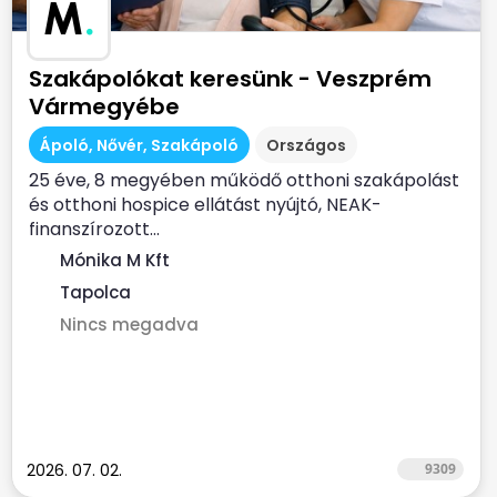
M
.
Szakápolókat keresünk - Veszprém
Vármegyébe
Ápoló, Nővér, Szakápoló
Országos
25 éve, 8 megyében működő otthoni szakápolást
és otthoni hospice ellátást nyújtó, NEAK-
finanszírozott...
Mónika M Kft
Tapolca
Nincs megadva
2026. 07. 02.
9309