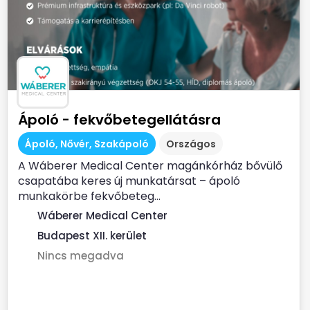
Ápoló - fekvőbetegellátásra
Ápoló, Nővér, Szakápoló
Országos
A Wáberer Medical Center magánkórház bővülő
csapatába keres új munkatársat – ápoló
munkakörbe fekvőbeteg...
Wáberer Medical Center
Budapest XII. kerület
Nincs megadva