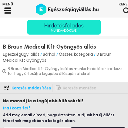
Hirdetésfeladás
MUNKAADÓKNAK
B Braun Medical Kft Gyöngyös állás
Egészségügyi állás
Bárhol
Összes kategória
B Braun
/
/
/
Medical Kft Gyöngyös
B Braun Medical Kft Gyöngyös állás munka hirdetések iratkozz
fel, hogy értesülj a legújabb állásajánlatokról.
Keresés módosítása
Keresés mentése
Ne maradj le
a legújabb állásokról!
Iratkozz fel!
Add meg email címed, hogy értesíteni tudjunk ha új állást
hirdetnek meg ebben a kategóriában.