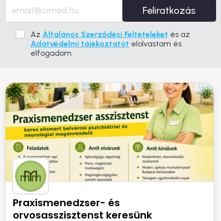
Feliratkozás
Az
Általános Szerződési Feltételeket
és az
Adatvédelmi tájékoztatót
elolvastam és
elfogadom.
Praxismenedzser- és
orvosasszisztenst keresünk