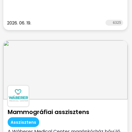
2026. 06. 19.
6325
Mammográfiai asszisztens
Asszisztens
A Wáberer Medical Center magánkórház bővülő