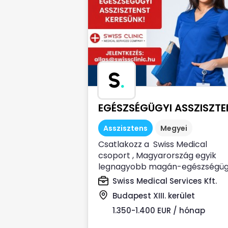
S
.
EGÉSZSÉGÜGYI ASSZISZTE
Asszisztens
Megyei
Csatlakozz a Swiss Medical
csoport , Magyarország egyik
legnagyobb magán-egészségüg
szolgáltatója Prémium...
Swiss Medical Services Kft.
Budapest XIII. kerület
1.350-1.400 EUR / hónap