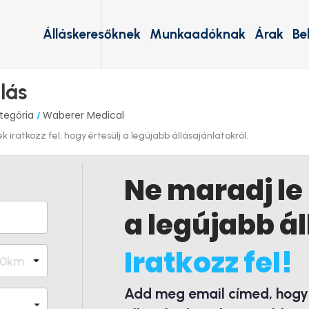
Álláskeresőknek
Munkaadóknak
Árak
Be
lás
tegória
Waberer Medical
/
iratkozz fel, hogy értesülj a legújabb állásajánlatokról.
Ne maradj le
a legújabb ál
Iratkozz fel!
Add meg email címed, hogy é