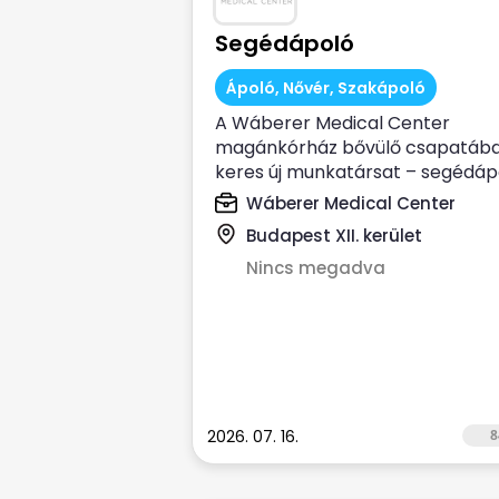
Segédápoló
Ápoló, Nővér, Szakápoló
A Wáberer Medical Center
magánkórház bővülő csapatáb
keres új munkatársat – segédáp
munkakörbe! ...
Wáberer Medical Center
Budapest XII. kerület
Nincs megadva
2026. 07. 16.
8