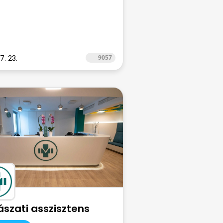
7. 23.
9057
szati asszisztens