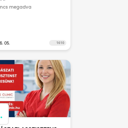
incs megadva
6. 05.
1610
.