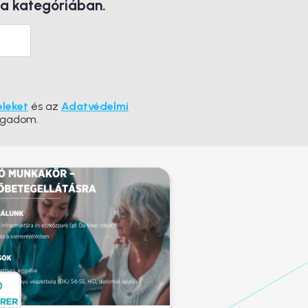
 a kategóriában.
eleket
és az
Adatvédelmi
ogadom.