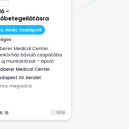
ó -
vőbetegellátásra
ó, Nővér, Szakápoló
zágos
berer Medical Center
nkórház bővülő csapatába
 új munkatársat – ápoló
körbe fekvőbeteg...
áberer Medical Center
udapest XII. kerület
incs megadva
6. 19.
6324