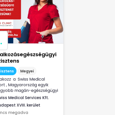
.
lalkozásegészségügyi
isztens
isztens
Megyei
akozz a Swiss Medical
rt , Magyarország egyik
agyobb magán-egészségügyi
ltatójához ...
wiss Medical Services Kft.
dapest XVIII. kerület
incs megadva