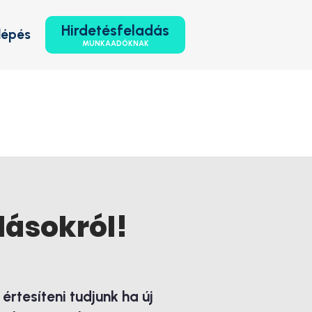
Hirdetésfeladás
lépés
MUNKAADÓKNAK
lásokról!
rtesíteni tudjunk ha új