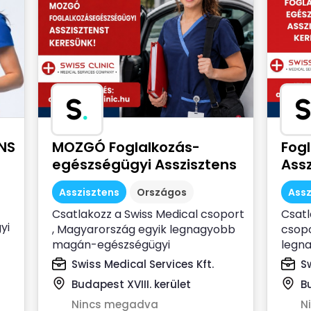
S
.
S
NS
MOZGÓ Foglalkozás-
Fog
egészségügyi Asszisztens
Assz
Asszisztens
Országos
Assz
Csatlakozz a Swiss Medical csoport
Csatl
yi
, Magyarország egyik legnagyobb
csopo
magán-egészségügyi
legn
szolgáltatójához ...
szolgá
Swiss Medical Services Kft.
S
Budapest XVIII. kerület
Bu
Nincs megadva
N