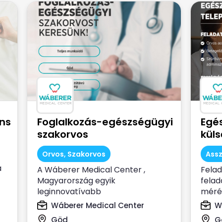
ns
Foglalkozás-egészségügyi
Egé
szakorvos
küls
Orvos, Szakorvos
Assz
a
A Wáberer Medical Center ,
Felad
Magyarország egyik
felad
leginnovatívabb
mérés
magánegészségügyi intézménye,
Wáberer Medical Center
W
kihelyezett...
Göd
G