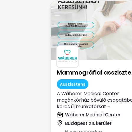
Mammográfiai assziszte
Asszisztens
A Wáberer Medical Center
magánkórház bővülő csapatáb
keres új munkatársat –
Mammográfiai asszisztenst...
Wáberer Medical Center
Budapest XII. kerület
Nincs megadva