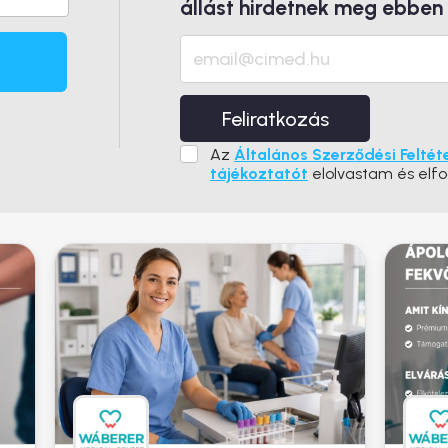
állást hirdetnek meg ebben
Feliratkozás
Az
Általános Szerződési Feltét
tájékoztatót
elolvastam és elf