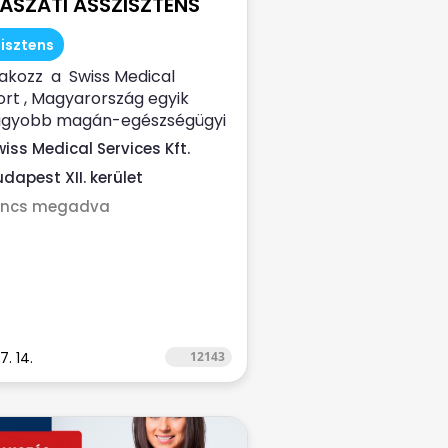
ÁSZATI ASSZISZTENS
isztens
akozz a Swiss Medical
rt , Magyarország egyik
agyobb magán-egészségügyi
ltatója...
wiss Medical Services Kft.
udapest XII. kerület
incs megadva
7. 14.
12143