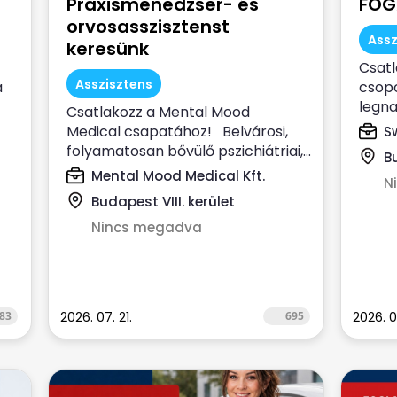
Praxismenedzser- és
FOG
orvosasszisztenst
Assz
keresünk
Csatl
Asszisztens
a
csopo
legn
Csatlakozz a Mental Mood
szolgá
Medical csapatához! Belvárosi,
S
folyamatosan bővülő pszichiátriai,...
B
Mental Mood Medical Kft.
N
Budapest VIII. kerület
Nincs megadva
83
2026. 07. 21.
695
2026. 0