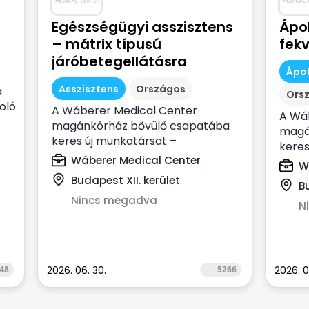
Egészségügyi asszisztens
Ápol
– mátrix típusú
fek
járóbetegellátásra
Ápol
Asszisztens
Országos
a
Ors
oló
A Wáberer Medical Center
A Wá
magánkórház bővülő csapatába
magá
keres új munkatársat –
keres
egészségügyi asszisztensi...
Wáberer Medical Center
munka
W
Budapest XII. kerület
B
Nincs megadva
N
48
2026. 06. 30.
5266
2026. 0