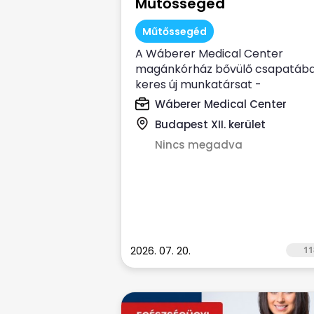
Műtőssegéd
Műtőssegéd
A Wáberer Medical Center
magánkórház bővülő csapatáb
keres új munkatársat -
MŰTŐSSEGÉD munkakörbe. ...
Wáberer Medical Center
Budapest XII. kerület
Nincs megadva
2026. 07. 20.
11