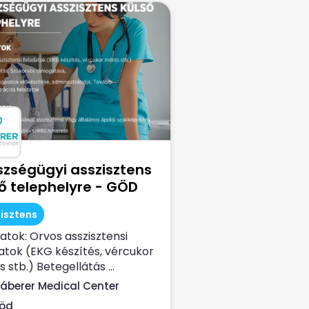
szségügyi asszisztens
ő telephelyre - GÖD
isztens
atok: Orvos asszisztensi
atok (EKG készítés, vércukor
 stb.) Betegellátás ...
áberer Medical Center
öd