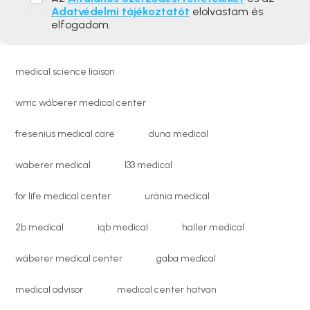
Adatvédelmi tájékoztatót
elolvastam és
elfogadom.
medical science liaison
wmc wáberer medical center
fresenius medical care
duna medical
waberer medical
l33 medical
for life medical center
uránia medical
2b medical
iqb medical
haller medical
wáberer medical center
gaba medical
medical advisor
medical center hatvan