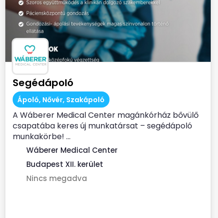
Segédápoló
Ápoló, Nővér, Szakápoló
A Wáberer Medical Center magánkórház bővülő
csapatába keres új munkatársat – segédápoló
munkakörbe! ...
Wáberer Medical Center
Budapest XII. kerület
Nincs megadva