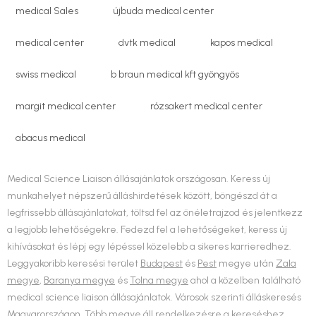
medical Sales
újbuda medical center
medical center
dvtk medical
kapos medical
swiss medical
b braun medical kft gyöngyös
margit medical center
rózsakert medical center
abacus medical
Medical Science Liaison állásajánlatok országosan. Keress új
munkahelyet népszerű álláshirdetések között, böngészd át a
legfrissebb állásajánlatokat, töltsd fel az önéletrajzod és jelentkezz
a legjobb lehetőségekre. Fedezd fel a lehetőségeket, keress új
kihívásokat és lépj egy lépéssel közelebb a sikeres karrieredhez.
Leggyakoribb keresési terület
Budapest
és
Pest
megye után
Zala
megye
,
Baranya megye
és
Tolna megye
ahol a közelben található
medical science liaison állásajánlatok. Városok szerinti álláskeresés
Magyarországon. Több megye áll rendelkezésre a kereséshez,