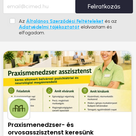
Feliratkozás
Az
Általános Szerződési Feltételeket
és az
Adatvédelmi tájékoztatót
elolvastam és
elfogadom.
Praxismenedzser- és
orvosasszisztenst keresünk