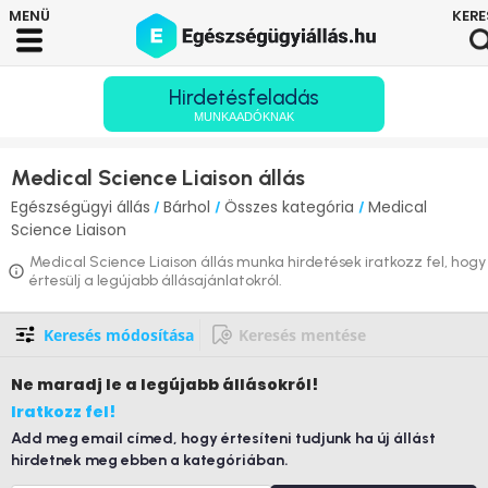
Hirdetésfeladás
MUNKAADÓKNAK
Medical Science Liaison állás
Egészségügyi állás
Bárhol
Összes kategória
Medical
/
/
/
Science Liaison
Medical Science Liaison állás munka hirdetések iratkozz fel, hogy
értesülj a legújabb állásajánlatokról.
Keresés módosítása
Keresés mentése
Ne maradj le
a legújabb állásokról!
Iratkozz fel!
Add meg email címed, hogy értesíteni tudjunk ha új állást
hirdetnek meg ebben a kategóriában.