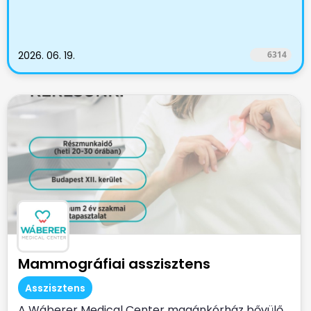
2026. 06. 19.
6314
Mammográfiai asszisztens
Asszisztens
A Wáberer Medical Center magánkórház bővülő