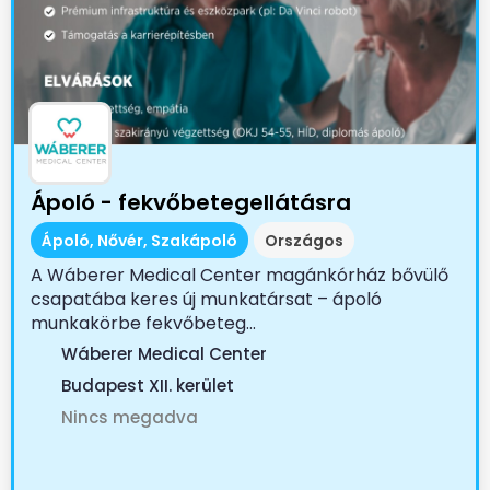
Ápoló - fekvőbetegellátásra
Ápoló, Nővér, Szakápoló
Országos
A Wáberer Medical Center magánkórház bővülő
csapatába keres új munkatársat – ápoló
munkakörbe fekvőbeteg...
Wáberer Medical Center
Budapest XII. kerület
Nincs megadva