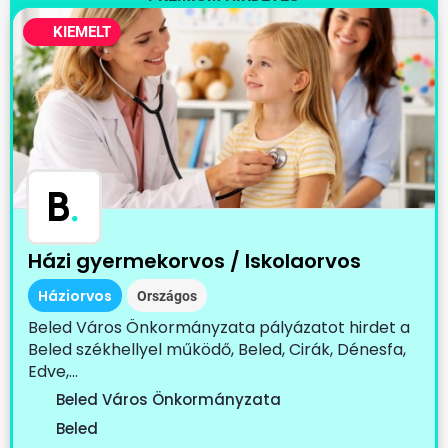
KIEMELT
B
.
Házi gyermekorvos / Iskolaorvos
Háziorvos
Országos
Beled Város Önkormányzata pályázatot hirdet a
Beled székhellyel működő, Beled, Cirák, Dénesfa,
Edve,...
Beled Város Önkormányzata
Beled