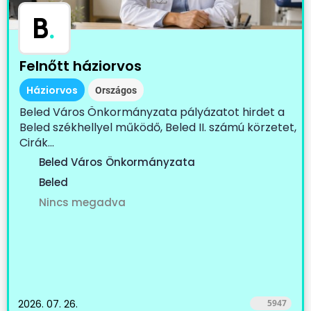
B
.
Felnőtt háziorvos
Háziorvos
Országos
Beled Város Önkormányzata pályázatot hirdet a
Beled székhellyel működő, Beled II. számú körzetet,
Cirák...
Beled Város Önkormányzata
Beled
Nincs megadva
2026. 07. 26.
5947