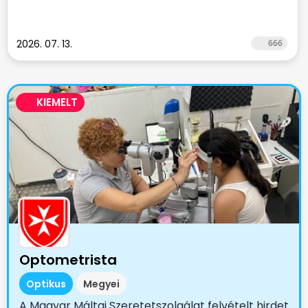
2026. 07. 13.
666
KIEMELT
Optometrista
Optikus
Megyei
A Magyar Máltai Szeretetszolgálat felvételt hirdet