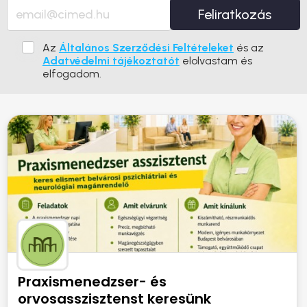
Feliratkozás
Az
Általános Szerződési Feltételeket
és az
Adatvédelmi tájékoztatót
elolvastam és
elfogadom.
Praxismenedzser- és
orvosasszisztenst keresünk