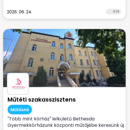
2026. 06. 24.
818
Műtéti szakasszisztens
Műtősnő
"Több mint kórház" lelkületű Bethesda
Gyermekkórházunk központi műtőjébe keresünk új