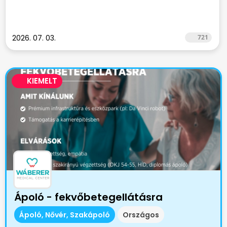
2026. 07. 03.
721
KIEMELT
Ápoló - fekvőbetegellátásra
Ápoló, Nővér, Szakápoló
Országos