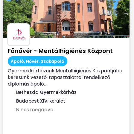
Főnővér - Mentálhigiénés Központ
Ápoló, Nővér, Szakápoló
Gyermekkórházunk Mentálhigiénés Központjába
keresünk vezetői tapasztalattal rendelkező
diplomás ápoló...
Bethesda Gyermekkórház
Budapest XIV. kerület
Nincs megadva