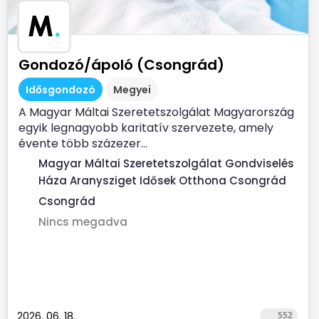
M
.
Gondozó/ápoló (Csongrád)
Idősgondozó
Megyei
A Magyar Máltai Szeretetszolgálat Magyarország
egyik legnagyobb karitatív szervezete, amely
évente több százezer...
Magyar Máltai Szeretetszolgálat Gondviselés
Háza Aranysziget Idősek Otthona Csongrád
Csongrád
Nincs megadva
2026. 06. 18.
552