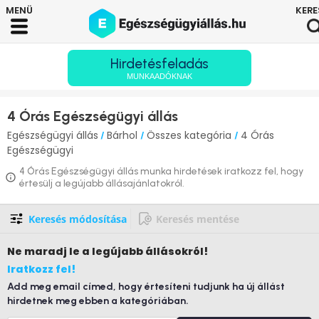
Hirdetésfeladás
MUNKAADÓKNAK
4 Órás Egészségügyi állás
Egészségügyi állás
Bárhol
Összes kategória
4 Órás
/
/
/
Egészségügyi
4 Órás Egészségügyi állás munka hirdetések iratkozz fel, hogy
értesülj a legújabb állásajánlatokról.
Keresés módosítása
Keresés mentése
Ne maradj le
a legújabb állásokról!
Iratkozz fel!
Add meg email címed, hogy értesíteni tudjunk ha új állást
hirdetnek meg ebben a kategóriában.