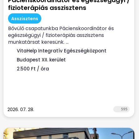
Pácienskoordinátor és egészségügyi /
fizioterápiás asszisztens
Asszisztens
Bővülő csapatunkba Pácienskoordinátor és
egészségügyi / fizioterápiás asszisztens
munkatársat keresünk. ...
VitaHelp Integratív Egészségközpont
Budapest XII. kerület
2.500 Ft / óra
2026. 07. 28.
595