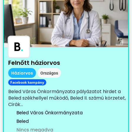
B
.
Felnőtt háziorvos
Háziorvos
Országos
Facebook kampány
Beled Város Önkormányzata pályázatot hirdet a
Beled székhellyel működő, Beled II. számú körzetet,
Cirák...
Beled Város Önkormányzata
Beled
Nincs megadva