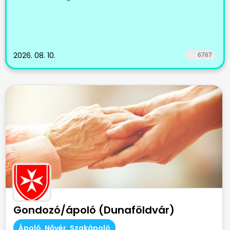
2026. 08. 10.
6767
Gondozó/ápoló (Dunaföldvár)
Ápoló, Nővér, Szakápoló