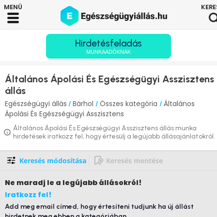
Hirdetésfeladás
MUNKAADÓKNAK
Általános Ápolási És Egészségügyi Asszisztens
állás
Egészségügyi állás
Bárhol
Összes kategória
Általános
/
/
/
Ápolási És Egészségügyi Asszisztens
Általános Ápolási És Egészségügyi Asszisztens állás munka
hirdetések iratkozz fel, hogy értesülj a legújabb állásajánlatokról.
Keresés módosítása
Keresés mentése
Ne maradj le
a legújabb állásokról!
Iratkozz fel!
Add meg email címed, hogy értesíteni tudjunk ha új állást
hirdetnek meg ebben a kategóriában.