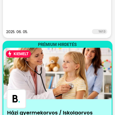
2025. 06. 05.
1613
PRÉMIUM HIRDETÉS
KIEMELT
B
.
Házi gyermekorvos / Iskolaorvos