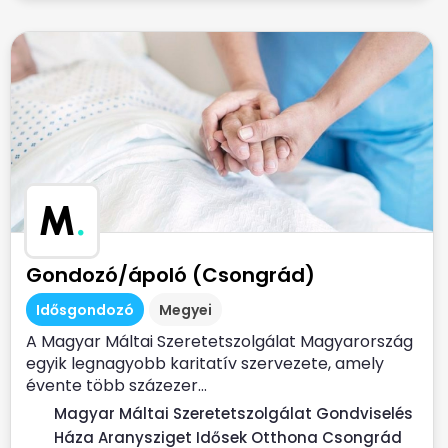
M
.
Gondozó/ápoló (Csongrád)
Idősgondozó
Megyei
A Magyar Máltai Szeretetszolgálat Magyarország
egyik legnagyobb karitatív szervezete, amely
évente több százezer...
Magyar Máltai Szeretetszolgálat Gondviselés
Háza Aranysziget Idősek Otthona Csongrád