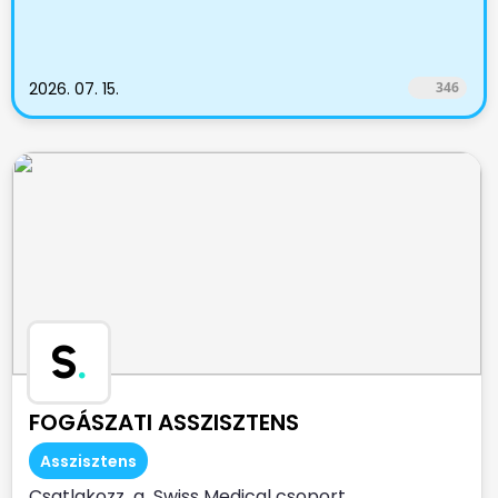
2026. 07. 15.
346
S
.
FOGÁSZATI ASSZISZTENS
Asszisztens
Csatlakozz a Swiss Medical csoport ,