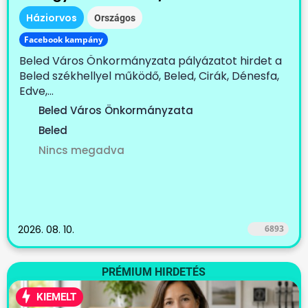
Háziorvos
Országos
Facebook kampány
Beled Város Önkormányzata pályázatot hirdet a
Beled székhellyel működő, Beled, Cirák, Dénesfa,
Edve,...
Beled Város Önkormányzata
Beled
Nincs megadva
2026. 08. 10.
6893
PRÉMIUM HIRDETÉS
KIEMELT