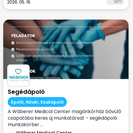
2026. 05. 16.
1071
Segédápoló
Ápoló, Nővér, Szakápoló
A Wáberer Medical Center magánkórház bővülő
csapatába keres új munkatársat – segédápoló
munkakörbe! ...
Wáberer Medical Center