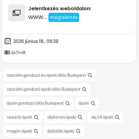
Jelentkezés weboldalon:
www...
megtekintés
2026 június 18., 09:28
dz7ml8
szociális gondozó és ápoló állás Budapest
szociális gondozó ápoló állás Budapest
ápoló gondozó állás Budapest
ápoló
vezető ápoló
diplomás ápoló
okj 54 ápoló
magán ápoló
dializáló ápoló