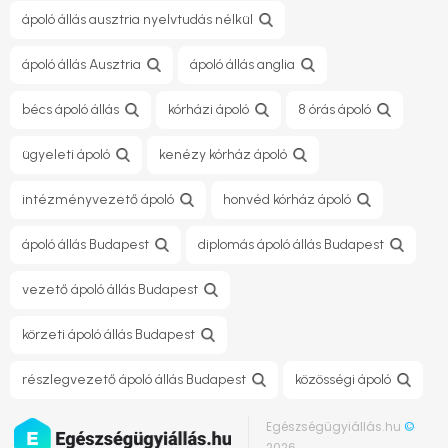
ápoló állás ausztria nyelvtudás nélkül
ápoló állás Ausztria
ápoló állás anglia
bécs ápoló állás
kórházi ápoló
8 órás ápoló
ügyeleti ápoló
kenézy kórház ápoló
intézményvezető ápoló
honvéd kórház ápoló
ápoló állás Budapest
diplomás ápoló állás Budapest
vezető ápoló állás Budapest
körzeti ápoló állás Budapest
részlegvezető ápoló állás Budapest
közösségi ápoló
Egészségügyiállás.hu
©
2026