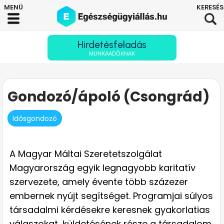
Hirdetésfeladás
MUNKAADÓKNAK
Gondozó/ápoló (Csongrád)
Idősgondozó
A Magyar Máltai Szeretetszolgálat
Magyarország egyik legnagyobb karitatív
szervezete, amely évente több százezer
embernek nyújt segítséget. Programjai súlyos
társadalmi kérdésekre keresnek gyakorlatias
válaszokat, küldetésének része a társadalom