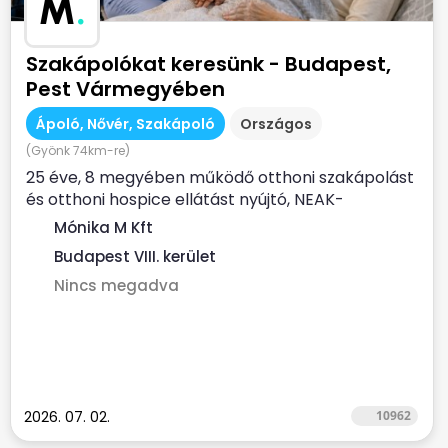
M
.
Szakápolókat keresünk - Budapest,
Pest Vármegyében
Ápoló, Nővér, Szakápoló
Országos
(Gyönk 74km-re)
25 éve, 8 megyében működő otthoni szakápolást
és otthoni hospice ellátást nyújtó, NEAK-
finanszírozott...
Mónika M Kft
Budapest VIII. kerület
Nincs megadva
2026. 07. 02.
10962