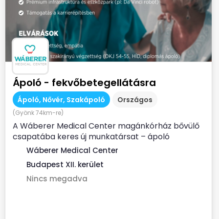
Ápoló - fekvőbetegellátásra
Ápoló, Nővér, Szakápoló
Országos
(Gyönk 74km-re)
A Wáberer Medical Center magánkórház bővülő
csapatába keres új munkatársat – ápoló
munkakörbe fekvőbeteg...
Wáberer Medical Center
Budapest XII. kerület
Nincs megadva