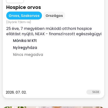
Hospice orvos
Orvos, Szakorvos
Országos
(Gyönk 72km-re)
25 éve, 7 megyében működő otthoni hospice
ellátást nyújtó, NEAK - finanszírozott egészségügyi
szolgálat...
Mónika M Kft
Nyíregyháza
Nincs megadva
2026. 07. 02.
5638