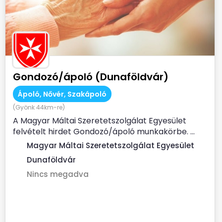
Gondozó/ápoló (Dunaföldvár)
Ápoló, Nővér, Szakápoló
(Gyönk 44km-re)
A Magyar Máltai Szeretetszolgálat Egyesület
felvételt hirdet Gondozó/ápoló munkakörbe. ...
Magyar Máltai Szeretetszolgálat Egyesület
Dunaföldvár
Nincs megadva