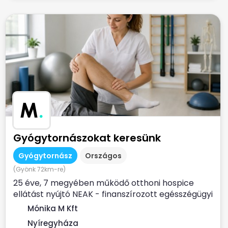
M
.
Gyógytornászokat keresünk
Gyógytornász
Országos
(Gyönk 72km-re)
25 éve, 7 megyében működő otthoni hospice
ellátást nyújtó NEAK - finanszírozott egésszégügyi
szolgálat...
Mónika M Kft
Nyíregyháza