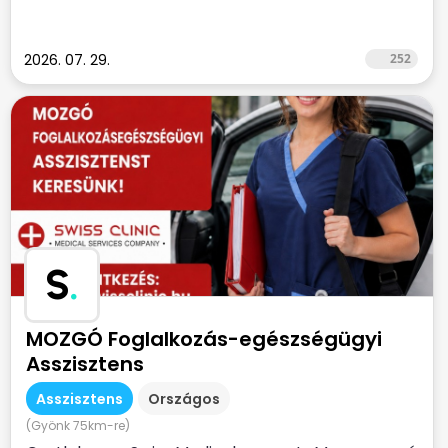
2026. 07. 29.
252
S
.
MOZGÓ Foglalkozás-egészségügyi
Asszisztens
Asszisztens
Országos
(Gyönk 75km-re)