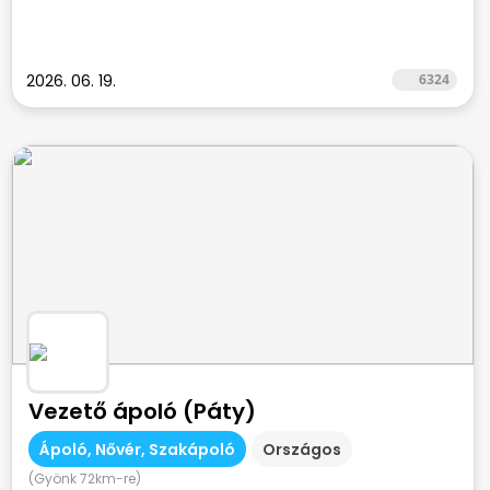
2026. 06. 19.
6324
Vezető ápoló (Páty)
Ápoló, Nővér, Szakápoló
Országos
(Gyönk 72km-re)