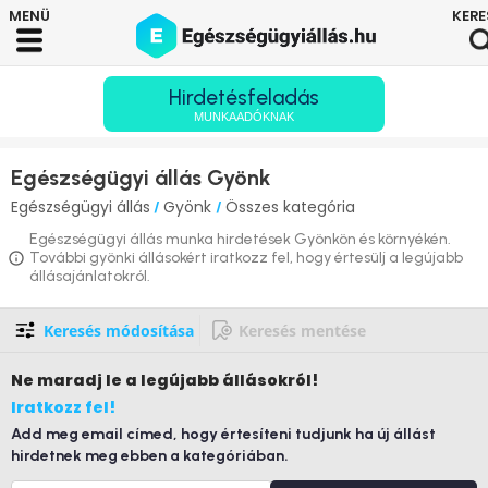
Hirdetésfeladás
MUNKAADÓKNAK
Egészségügyi állás Gyönk
Egészségügyi állás
Gyönk
Összes kategória
/
/
Egészségügyi állás munka hirdetések Gyönkön és környékén.
További gyönki állásokért iratkozz fel, hogy értesülj a legújabb
állásajánlatokról.
Keresés módosítása
Keresés mentése
Ne maradj le
a legújabb állásokról!
Iratkozz fel!
Add meg email címed, hogy értesíteni tudjunk ha új állást
hirdetnek meg ebben a kategóriában.