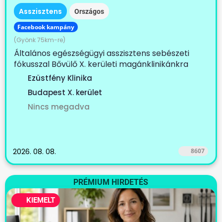
Asszisztens
Országos
Facebook kampány
(Gyönk 75km-re)
Általános egészségügyi asszisztens sebészeti
fókusszal Bővülő X. kerületi magánklinikánkra
keresünk...
Ezüstfény Klinika
Budapest X. kerület
Nincs megadva
2026. 08. 08.
8607
PRÉMIUM HIRDETÉS
KIEMELT