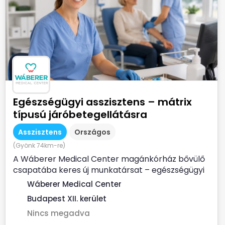
Egészségügyi asszisztens – mátrix
típusú járóbetegellátásra
Asszisztens
Országos
(Gyönk 74km-re)
A Wáberer Medical Center magánkórház bővülő
csapatába keres új munkatársat – egészségügyi
asszisztensi...
Wáberer Medical Center
Budapest XII. kerület
Nincs megadva