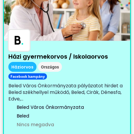
B
.
Házi gyermekorvos / Iskolaorvos
Háziorvos
Országos
Facebook kampány
Beled Város Önkormányzata pályázatot hirdet a
Beled székhellyel működő, Beled, Cirák, Dénesfa,
Edve,...
Beled Város Önkormányzata
Beled
Nincs megadva