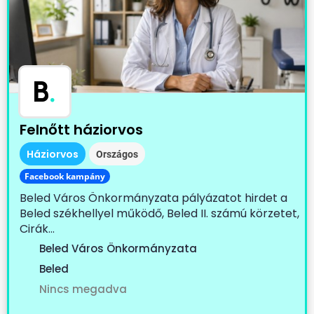
B
.
Felnőtt háziorvos
Háziorvos
Országos
Facebook kampány
Beled Város Önkormányzata pályázatot hirdet a
Beled székhellyel működő, Beled II. számú körzetet,
Cirák...
Beled Város Önkormányzata
Beled
Nincs megadva