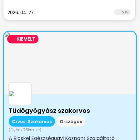
2026. 04. 27.
530
KIEMELT
Tüdőgyógyász szakorvos
Orvos, Szakorvos
Országos
(Gyönk 75km-re)
A Bicskei Egészségügyi Központ Szolgáltató