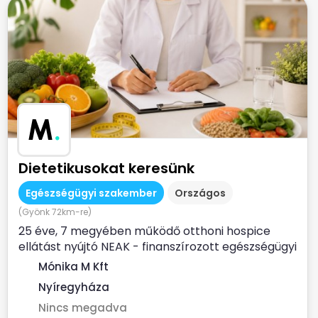
M
.
Dietetikusokat keresünk
Egészségügyi szakember
Országos
(Gyönk 72km-re)
25 éve, 7 megyében működő otthoni hospice
ellátást nyújtó NEAK - finanszírozott egészségügyi
szolgálat...
Mónika M Kft
Nyíregyháza
Nincs megadva