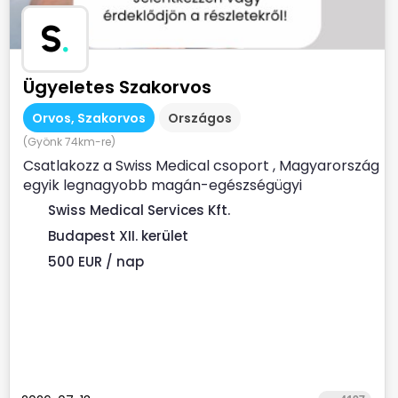
S
.
Ügyeletes Szakorvos
Orvos, Szakorvos
Országos
(Gyönk 74km-re)
Csatlakozz a Swiss Medical csoport , Magyarország
egyik legnagyobb magán-egészségügyi
szolgáltatójához ...
Swiss Medical Services Kft.
Budapest XII. kerület
500 EUR / nap