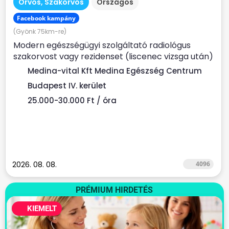
Orvos, Szakorvos
Országos
Facebook kampány
(Gyönk 75km-re)
Modern egészségügyi szolgáltató radiológus
szakorvost vagy rezidenset (liscenec vizsga után)
keres Rendelési...
Medina-vital Kft Medina Egészség Centrum
Budapest IV. kerület
25.000-30.000 Ft / óra
2026. 08. 08.
4096
PRÉMIUM HIRDETÉS
KIEMELT