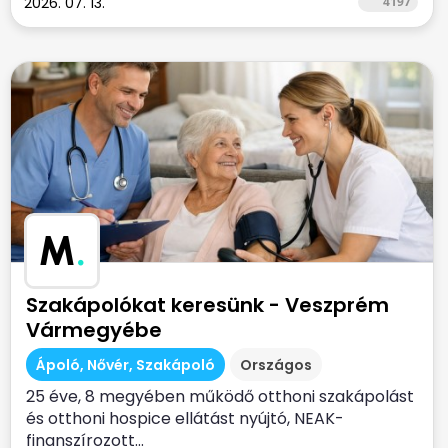
2026. 07. 13.
4197
M
.
Szakápolókat keresünk - Veszprém
Vármegyébe
Ápoló, Nővér, Szakápoló
Országos
25 éve, 8 megyében működő otthoni szakápolást
és otthoni hospice ellátást nyújtó, NEAK-
finanszírozott...