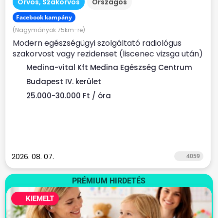
Orvos, Szakorvos
Országos
Facebook kampány
(Nagymányok 75km-re)
Modern egészségügyi szolgáltató radiológus
szakorvost vagy rezidenset (liscenec vizsga után)
keres Rendelési...
Medina-vital Kft Medina Egészség Centrum
Budapest IV. kerület
25.000-30.000 Ft / óra
2026. 08. 07.
4059
PRÉMIUM HIRDETÉS
KIEMELT