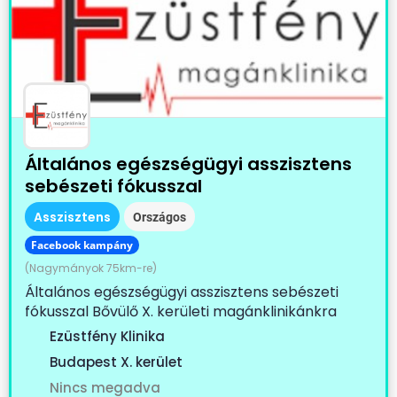
Általános egészségügyi asszisztens
sebészeti fókusszal
Asszisztens
Országos
Facebook kampány
(Nagymányok 75km-re)
Általános egészségügyi asszisztens sebészeti
fókusszal Bővülő X. kerületi magánklinikánkra
keresünk...
Ezüstfény Klinika
Budapest X. kerület
Nincs megadva