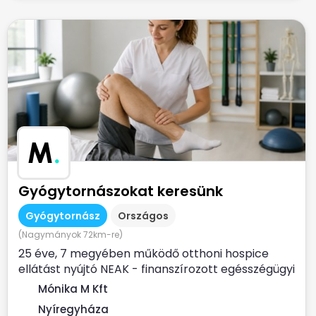
M
.
Gyógytornászokat keresünk
Gyógytornász
Országos
(Nagymányok 72km-re)
25 éve, 7 megyében működő otthoni hospice
ellátást nyújtó NEAK - finanszírozott egésszégügyi
szolgálat...
Mónika M Kft
Nyíregyháza