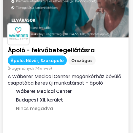
Ápoló - fekvőbetegellátásra
Ápoló, Nővér, Szakápoló
Országos
(Nagymányok 74km-re)
A Wáberer Medical Center magánkórház bővülő
csapatába keres új munkatársat – ápoló
munkakörbe fekvőbeteg...
Wáberer Medical Center
Budapest XII. kerület
Nincs megadva