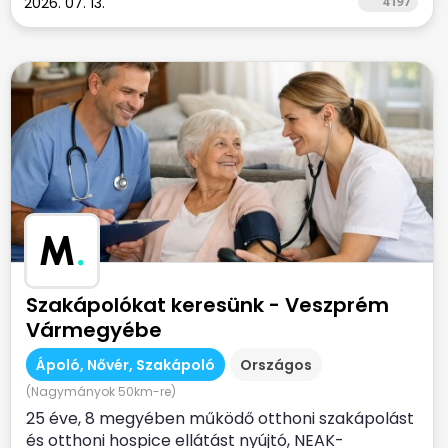
2026. 07. 13.
4197
M
.
Szakápolókat keresünk - Veszprém
Vármegyébe
Ápoló, Nővér, Szakápoló
Országos
(Nagymányok 50km-re)
25 éve, 8 megyében működő otthoni szakápolást
és otthoni hospice ellátást nyújtó, NEAK-