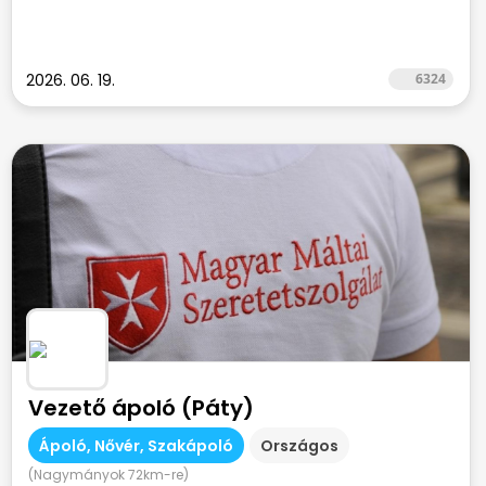
2026. 06. 19.
6324
Vezető ápoló (Páty)
Ápoló, Nővér, Szakápoló
Országos
(Nagymányok 72km-re)