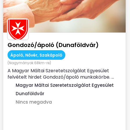
Gondozó/ápoló (Dunaföldvár)
Ápoló, Nővér, Szakápoló
(Nagymányok 68km-re)
A Magyar Máltai Szeretetszolgálat Egyesület
felvételt hirdet Gondozó/ápoló munkakörbe. ...
Magyar Máltai Szeretetszolgálat Egyesület
Dunaföldvár
Nincs megadva