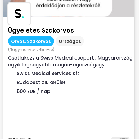
S
.
Ügyeletes Szakorvos
Orvos, Szakorvos
Országos
(Nagymányok 74km-re)
Csatlakozz a Swiss Medical csoport , Magyarország
egyik legnagyobb magán-egészségügyi
szolgáltatójához ...
Swiss Medical Services Kft.
Budapest XII. kerület
500 EUR / nap