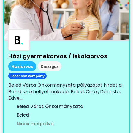
B
.
Házi gyermekorvos / Iskolaorvos
Háziorvos
Országos
Facebook kampány
Beled Város Önkormányzata pályázatot hirdet a
Beled székhellyel működő, Beled, Cirák, Dénesfa,
Edve,...
Beled Város Önkormányzata
Beled
Nincs megadva