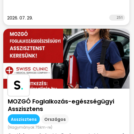
2026. 07. 29.
251
S
.
MOZGÓ Foglalkozás-egészségügyi
Asszisztens
Asszisztens
Országos
(Nagymányok 75km-re)