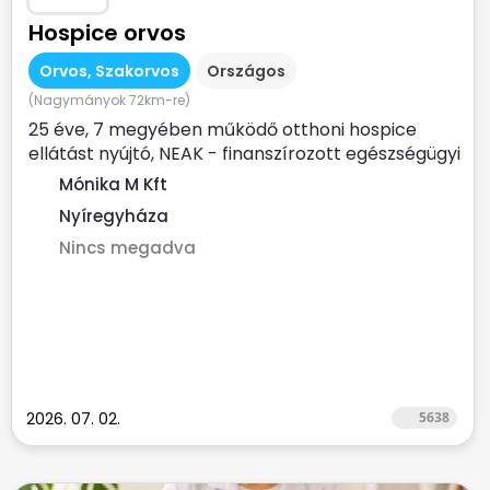
Hospice orvos
Orvos, Szakorvos
Országos
(Nagymányok 72km-re)
25 éve, 7 megyében működő otthoni hospice
ellátást nyújtó, NEAK - finanszírozott egészségügyi
szolgálat...
Mónika M Kft
Nyíregyháza
Nincs megadva
2026. 07. 02.
5638