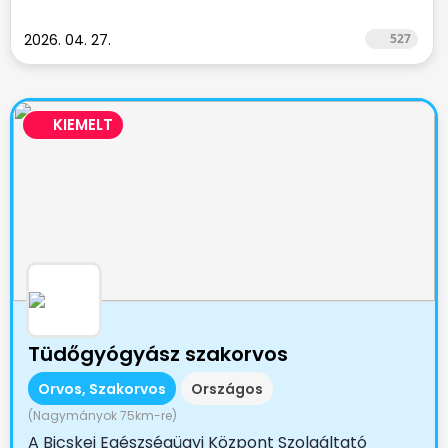
2026. 04. 27.
527
KIEMELT
Tüdőgyógyász szakorvos
Orvos, Szakorvos
Országos
(Nagymányok 75km-re)
A Bicskei Egészségügyi Központ Szolgáltató