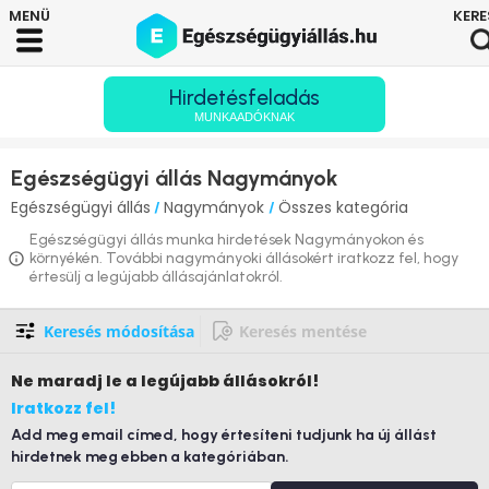
Hirdetésfeladás
MUNKAADÓKNAK
Egészségügyi állás Nagymányok
Egészségügyi állás
Nagymányok
Összes kategória
/
/
Egészségügyi állás munka hirdetések Nagymányokon és
környékén. További nagymányoki állásokért iratkozz fel, hogy
értesülj a legújabb állásajánlatokról.
Keresés módosítása
Keresés mentése
Ne maradj le
a legújabb állásokról!
Iratkozz fel!
Add meg email címed, hogy értesíteni tudjunk ha új állást
hirdetnek meg ebben a kategóriában.