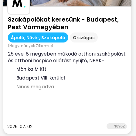
M
.
Szakápolókat keresünk - Budapest,
Pest Vármegyében
Ápoló, Nővér, Szakápoló
Országos
(Nagymányok 74km-re)
25 éve, 8 megyében működő otthoni szakápolást
és otthoni hospice ellátást nyújtó, NEAK-
finanszírozott...
Mónika M Kft
Budapest VIII. kerület
Nincs megadva
2026. 07. 02.
10962