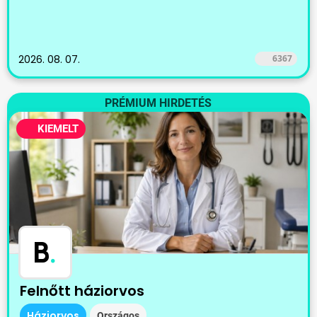
2026. 08. 07.
6367
PRÉMIUM HIRDETÉS
KIEMELT
B
.
Felnőtt háziorvos
Háziorvos
Országos