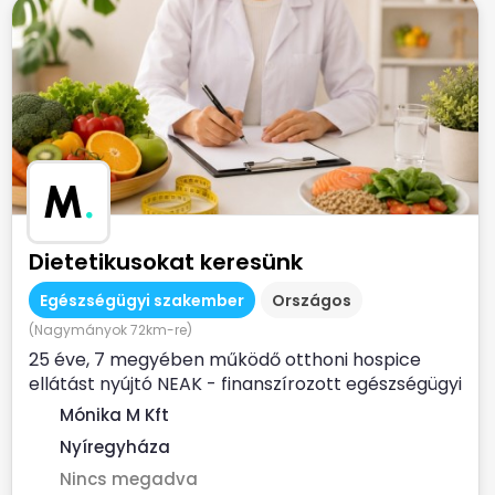
M
.
Dietetikusokat keresünk
Egészségügyi szakember
Országos
(Nagymányok 72km-re)
25 éve, 7 megyében működő otthoni hospice
ellátást nyújtó NEAK - finanszírozott egészségügyi
szolgálat...
Mónika M Kft
Nyíregyháza
Nincs megadva