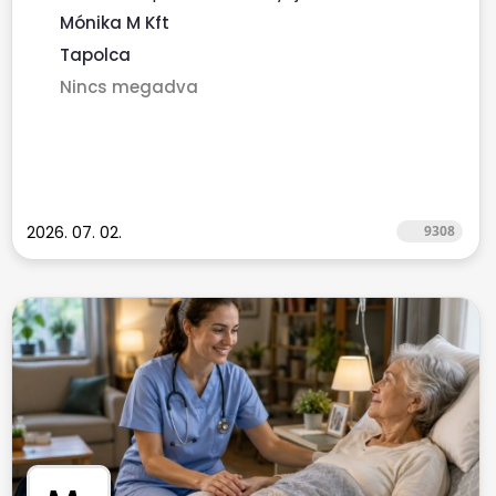
finanszírozott...
Mónika M Kft
Tapolca
Nincs megadva
2026. 07. 02.
9308