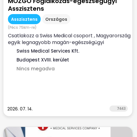
MOZGÓ Foglalkozás-egészségügyi
Asszisztens
Asszisztens
Országos
(Pécs 75km-re)
Csatlakozz a Swiss Medical csoport , Magyarország
egyik legnagyobb magán-egészségügyi
szolgáltatójához ...
Swiss Medical Services Kft.
Budapest XVIII. kerület
Nincs megadva
2026. 07. 14.
7443