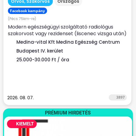
Orvos, Szakorvos
Országos
Facebook kampány
(Pécs 75km-re)
Modern egészségügyi szolgáltató radiológus
szakorvost vagy rezidenset (liscenec vizsga után)
keres Rendelési...
Medina-vital Kft Medina Egészség Centrum
Budapest IV. kerület
25.000-30.000 Ft / óra
2026. 08. 07.
3897
PRÉMIUM HIRDETÉS
KIEMELT