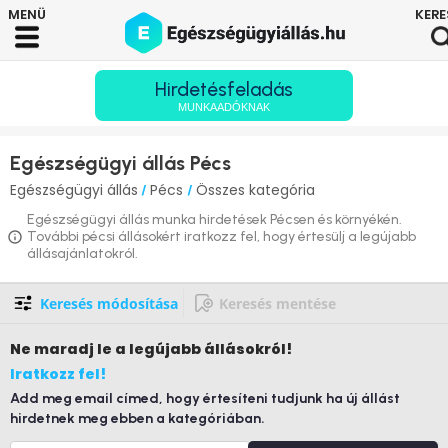
Hirdetésfeladás
MUNKAADÓKNAK
Egészségügyi állás Pécs
Egészségügyi állás
Pécs
Összes kategória
/
/
Egészségügyi állás munka hirdetések Pécsen és környékén.
További pécsi állásokért iratkozz fel, hogy értesülj a legújabb
állásajánlatokról.
Keresés módosítása
Keresés mentése
Ne maradj le
a legújabb állásokról!
Iratkozz fel!
Add meg email címed, hogy értesíteni tudjunk ha új állást
hirdetnek meg ebben a kategóriában.