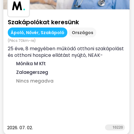
M
.
Szakápolókat keresünk
Ápoló, Nővér, Szakápoló
Országos
(Pécs 70km-re)
25 éve, 8 megyében működő otthoni szakápolást
és otthoni hospice ellátást nyújtó, NEAK-
finanszírozott...
Mónika M Kft
Zalaegerszeg
Nincs megadva
2026. 07. 02.
10220