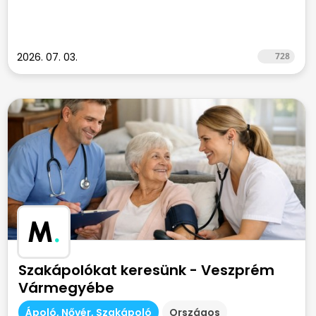
2026. 07. 03.
728
M
.
Szakápolókat keresünk - Veszprém
Vármegyébe
Ápoló, Nővér, Szakápoló
Országos