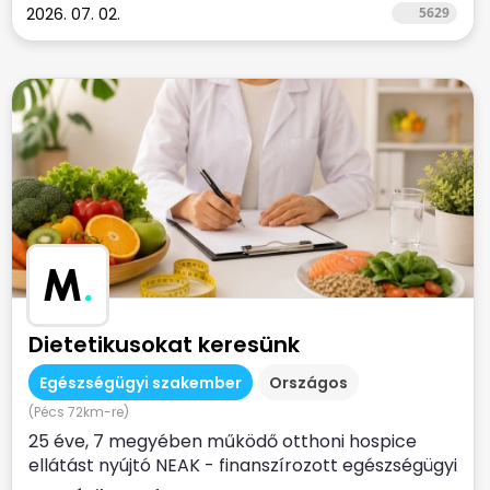
2026. 07. 02.
5629
M
.
Dietetikusokat keresünk
Egészségügyi szakember
Országos
(Pécs 72km-re)
25 éve, 7 megyében működő otthoni hospice
ellátást nyújtó NEAK - finanszírozott egészségügyi
szolgálat...