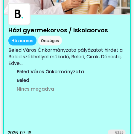
B
.
Házi gyermekorvos / Iskolaorvos
Háziorvos
Országos
Beled Város Önkormányzata pályázatot hirdet a
Beled székhellyel működő, Beled, Cirák, Dénesfa,
Edve,...
Beled Város Önkormányzata
Beled
Nincs megadva
2026. 07. 16.
6355