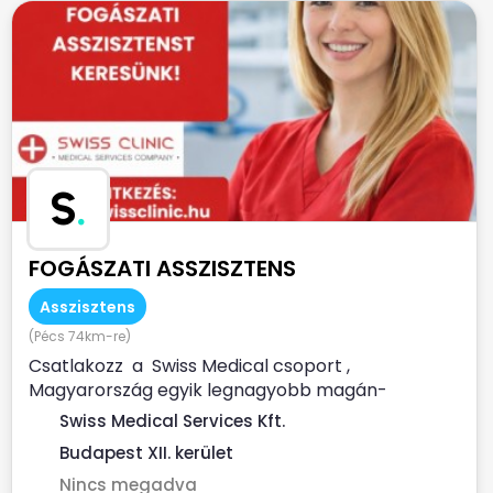
S
.
FOGÁSZATI ASSZISZTENS
Asszisztens
(Pécs 74km-re)
Csatlakozz a Swiss Medical csoport ,
Magyarország egyik legnagyobb magán-
egészségügyi szolgáltatója...
Swiss Medical Services Kft.
Budapest XII. kerület
Nincs megadva