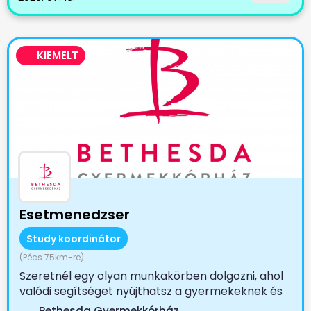
KIEMELT
Esetmenedzser
Study koordinátor
(Pécs 75km-re)
Szeretnél egy olyan munkakörben dolgozni, ahol
valódi segítséget nyújthatsz a gyermekeknek és
családjaiknak?...
Bethesda Gyermekkórház