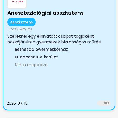
Aneszteziológiai asszisztens
Asszisztens
(Pécs 75km-re)
Szeretnél egy elhivatott csapat tagjaként
hozzájárulni a gyermekek biztonságos műtéti
ellátásához? A...
Bethesda Gyermekkórház
Budapest XIV. kerület
Nincs megadva
2026. 07. 15.
309