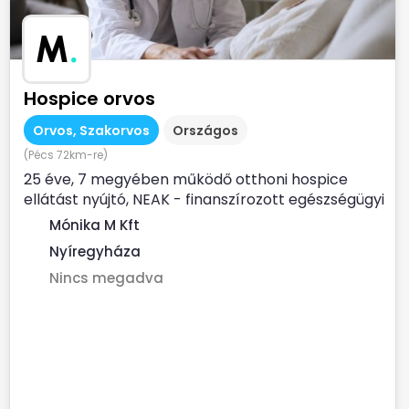
M
.
Hospice orvos
Orvos, Szakorvos
Országos
(Pécs 72km-re)
25 éve, 7 megyében működő otthoni hospice
ellátást nyújtó, NEAK - finanszírozott egészségügyi
szolgálat...
Mónika M Kft
Nyíregyháza
Nincs megadva