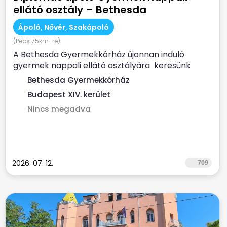
ellátó osztály – Bethesda
Gyermekkórház
Ápoló, Nővér, Szakápoló
(Pécs 75km-re)
A Bethesda Gyermekkórház újonnan induló
gyermek nappali ellátó osztályára keresünk
elhivatott,...
Bethesda Gyermekkórház
Budapest XIV. kerület
Nincs megadva
2026. 07. 12.
709