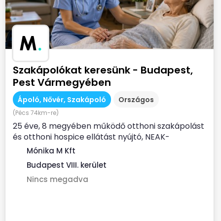
M
.
Szakápolókat keresünk - Budapest,
Pest Vármegyében
Ápoló, Nővér, Szakápoló
Országos
(Pécs 74km-re)
25 éve, 8 megyében működő otthoni szakápolást
és otthoni hospice ellátást nyújtó, NEAK-
finanszírozott...
Mónika M Kft
Budapest VIII. kerület
Nincs megadva