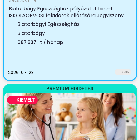
(Pécs 75km-re)
Biatorbágy Egészségház pályázatot hirdet
ISKOLAORVOSI feladatok ellátására Jogviszony
tartama:...
Biatorbágyi Egészségház
Biatorbágy
687.837 Ft / hónap
2026. 07. 23.
606
PRÉMIUM HIRDETÉS
KIEMELT