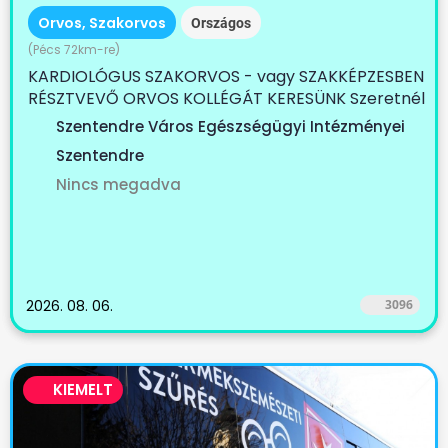
Orvos, Szakorvos
Országos
(Pécs 72km-re)
KARDIOLÓGUS SZAKORVOS - vagy SZAKKÉPZESBEN
RÉSZTVEVŐ ORVOS KOLLÉGÁT KERESÜNK Szeretnél
egy...
Szentendre Város Egészségügyi Intézményei
Szentendre
Nincs megadva
2026. 08. 06.
3096
KIEMELT