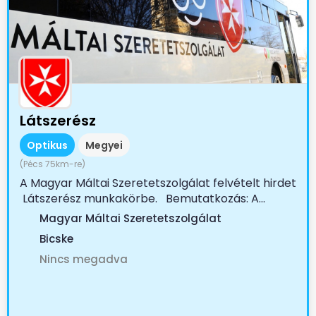
Látszerész
Optikus
Megyei
(Pécs 75km-re)
A Magyar Máltai Szeretetszolgálat felvételt hirdet
Látszerész munkakörbe. Bemutatkozás: A...
Magyar Máltai Szeretetszolgálat
Bicske
Nincs megadva