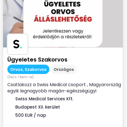
S
.
Ügyeletes Szakorvos
Orvos, Szakorvos
Országos
(Pécs 74km-re)
Csatlakozz a Swiss Medical csoport , Magyarország
egyik legnagyobb magán-egészségügyi
szolgáltatójához ...
Swiss Medical Services Kft.
Budapest XII. kerület
500 EUR / nap