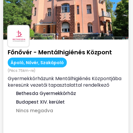
Főnővér - Mentálhigiénés Központ
Ápoló, Nővér, Szakápoló
(Pécs 75km-re)
Gyermekkórházunk Mentálhigiénés Központjába
keresünk vezetői tapasztalattal rendelkező
diplomás ápoló...
Bethesda Gyermekkórház
Budapest XIV. kerület
Nincs megadva