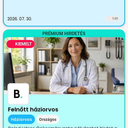
2026. 07. 30.
149
PRÉMIUM HIRDETÉS
KIEMELT
B
.
Felnőtt háziorvos
Háziorvos
Országos