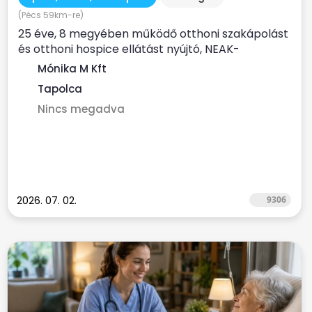
(Pécs 59km-re)
25 éve, 8 megyében működő otthoni szakápolást
és otthoni hospice ellátást nyújtó, NEAK-
finanszírozott...
Mónika M Kft
Tapolca
Nincs megadva
2026. 07. 02.
9306