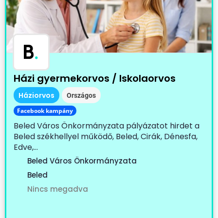
B
.
Házi gyermekorvos / Iskolaorvos
Háziorvos
Országos
Facebook kampány
Beled Város Önkormányzata pályázatot hirdet a
Beled székhellyel működő, Beled, Cirák, Dénesfa,
Edve,...
Beled Város Önkormányzata
Beled
Nincs megadva