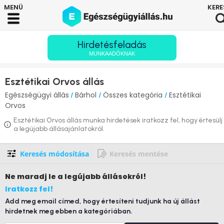
Hirdetésfeladás
MUNKAADÓKNAK
Esztétikai Orvos állás
Egészségügyi állás
Bárhol
Összes kategória
Esztétikai
/
/
/
Orvos
Esztétikai Orvos állás munka hirdetések iratkozz fel, hogy értesülj
a legújabb állásajánlatokról.
Keresés módosítása
Keresés mentése
Ne maradj le
a legújabb állásokról!
Iratkozz fel!
Add meg email címed, hogy értesíteni tudjunk ha új állást
hirdetnek meg ebben a kategóriában.