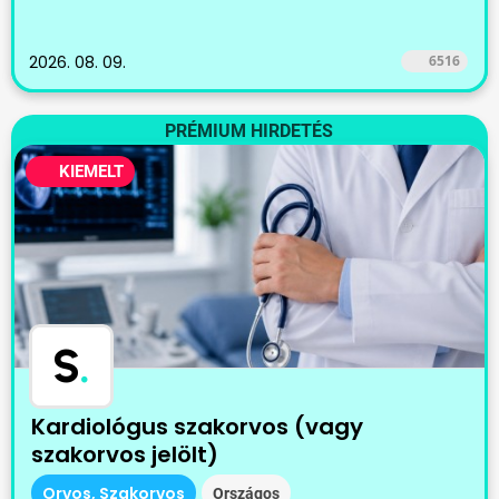
2026. 08. 09.
6516
PRÉMIUM HIRDETÉS
KIEMELT
S
.
Kardiológus szakorvos (vagy
szakorvos jelölt)
Orvos, Szakorvos
Országos