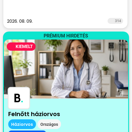
2026. 08. 09.
314
PRÉMIUM HIRDETÉS
KIEMELT
B
.
Felnőtt háziorvos
Háziorvos
Országos