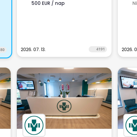
500 EUR / nap
N
2026. 07. 13.
4191
2026. 07
180