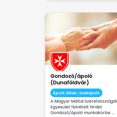
Gondozó/ápoló
(Dunaföldvár)
Ápoló, Nővér, Szakápoló
A Magyar Máltai Szeretetszolgál
Egyesület felvételt hirdet
Gondozó/ápoló munkakörbe. ...