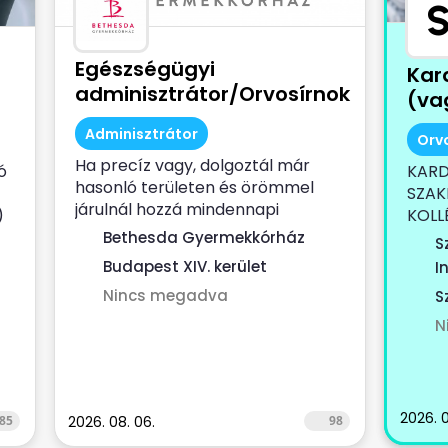
Egészségügyi
Kar
adminisztrátor/Orvosírnok
(vag
Adminisztrátor
Orv
Ha precíz vagy, dolgoztál már
ó
KARD
hasonló területen és örömmel
SZAK
járulnál hozzá mindennapi
)
KOLL
munkáddal a...
egy...
Bethesda Gyermekkórház
S
Budapest XIV. kerület
I
Nincs megadva
S
N
2026. 0
85
2026. 08. 06.
98