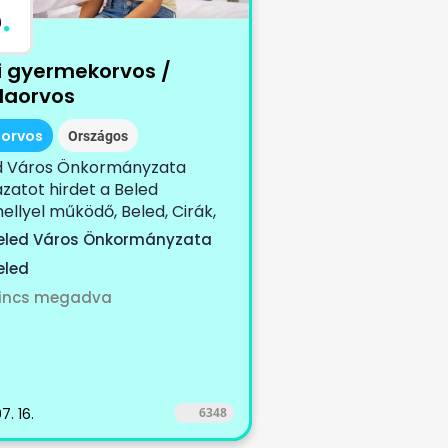
B
.
i gyermekorvos /
olaorvos
iorvos
Országos
d Város Önkormányzata
zatot hirdet a Beled
ellyel működő, Beled, Cirák,
fa, Edve,...
eled Város Önkormányzata
eled
incs megadva
7. 16.
6348