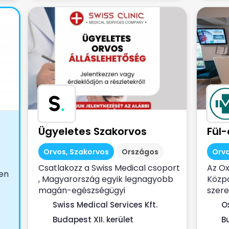
S
.
Ügyeletes Szakorvos
Fül
Orvos, Szakorvos
Országos
Orvo
Csatlakozz a Swiss Medical csoport
Az O
en
, Magyarország egyik legnagyobb
Közp
magán-egészségügyi
szere
szolgáltatójához ...
szake
Swiss Medical Services Kft.
O
Budapest XII. kerület
B