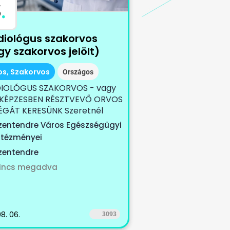
S
.
diológus szakorvos
y szakorvos jelölt)
os, Szakorvos
Országos
IOLÓGUS SZAKORVOS - vagy
KÉPZESBEN RÉSZTVEVŐ ORVOS
ÉGÁT KERESÜNK Szeretnél
zentendre Város Egészségügyi
ntézményei
zentendre
incs megadva
8. 06.
3093