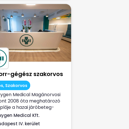
-orr-gégész szakorvos
s, Szakorvos
xygen Medical Magánorvosi
ont 2008 óta meghatározó
plője a hazai járóbeteg-
llátásnak. Az...
xygen Medical Kft.
udapest IV. kerület