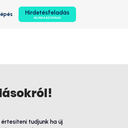
Hirdetésfeladás
lépés
MUNKAADÓKNAK
lásokról!
rtesíteni tudjunk ha új