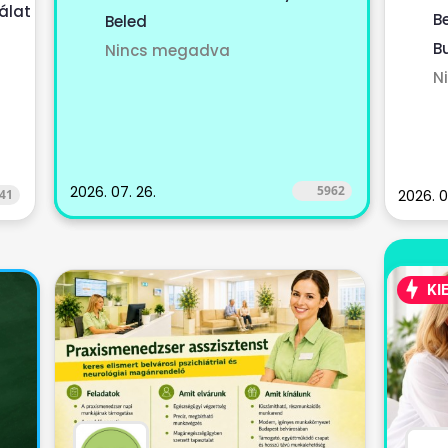
álat
dietet
B
Beled
B
Nincs megadva
N
2026. 07. 26.
5962
41
2026. 0
KI