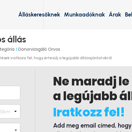
Álláskeresőknek
Munkaadóknak
Árak
Be
s állás
tegória
Donorvizsgáló Orvos
/
sek iratkozz fel, hogy értesülj a legújabb állásajánlatokról.
Ne maradj le
a legújabb ál
Iratkozz fel!
Add meg email címed, hogy é