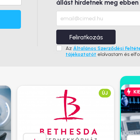
állást hirdetnek meg ebben
Feliratkozás
Az
Általános Szerződési Feltét
tájékoztatót
elolvastam és elf
KI
ÚJ