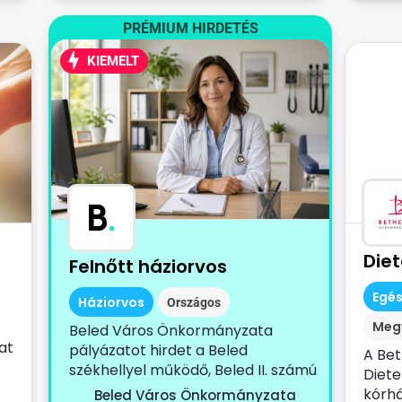
PRÉMIUM HIRDETÉS
KIEMELT
B
.
Die
Felnőtt háziorvos
Egé
Háziorvos
Országos
Meg
Beled Város Önkormányzata
at
pályázatot hirdet a Beled
A Be
székhellyel működő, Beled II. számú
Diete
körzetet, Cirák...
kórhá
Beled Város Önkormányzata