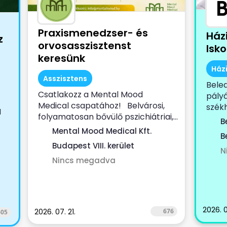
Praxismenedzser- és
Ház
z
orvosasszisztenst
Isk
keresünk
Ház
Asszisztens
Bele
Csatlakozz a Mental Mood
pályá
Medical csapatához! Belvárosi,
székh
I
folyamatosan bővülő pszichiátriai,...
Dénes
B
Mental Mood Medical Kft.
B
Budapest VIII. kerület
N
Nincs megadva
2026. 0
2026. 07. 21.
676
605