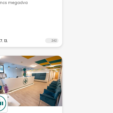
incs megadva
. 13.
242