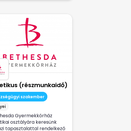
tetikus (részmunkaidő)
szségügyi szakember
yei
thesda Gyermekkórház
tikai osztályára keresünk
zi tapasztalattal rendelkező