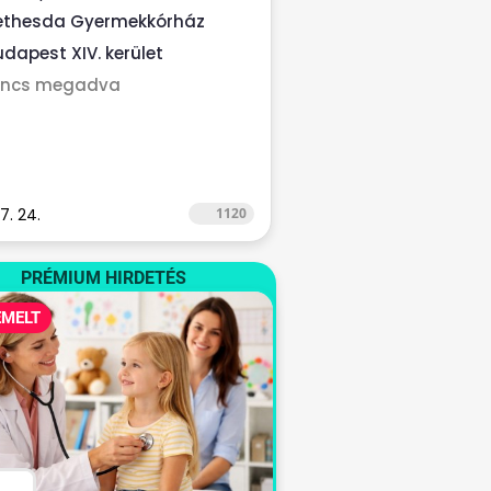
ikus...
ethesda Gyermekkórház
udapest XIV. kerület
incs megadva
7. 24.
1120
PRÉMIUM HIRDETÉS
EMELT