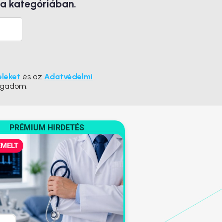
 a kategóriában.
eleket
és az
Adatvédelmi
ogadom.
PRÉMIUM HIRDETÉS
EMELT