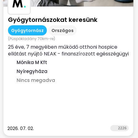
M
.
Gyógytornászokat keresünk
Gyógytornász
Országos
(Püspökladány 70km-re)
25 éve, 7 megyében működő otthoni hospice
ellátást nyújtó NEAK - finanszírozott egésszégügyi
szolgálat...
Mónika M Kft
Nyíregyháza
Nincs megadva
2026. 07. 02.
2226