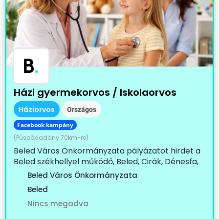
B
.
Házi gyermekorvos / Iskolaorvos
Háziorvos
Országos
Facebook kampány
(Püspökladány 70km-re)
Beled Város Önkormányzata pályázatot hirdet a
Beled székhellyel működő, Beled, Cirák, Dénesfa,
Edve,...
Beled Város Önkormányzata
Beled
Nincs megadva