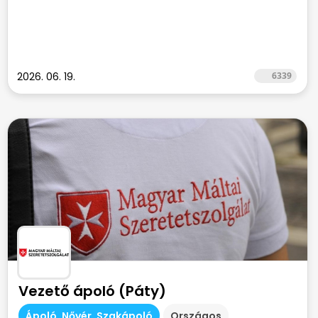
2026. 06. 19.
6339
Vezető ápoló (Páty)
Ápoló, Nővér, Szakápoló
Országos