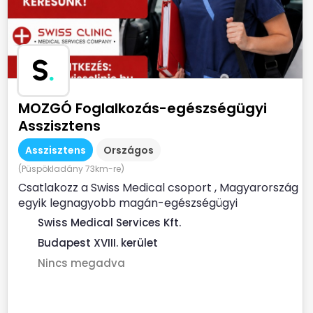
S
.
MOZGÓ Foglalkozás-egészségügyi
Asszisztens
Asszisztens
Országos
(Püspökladány 73km-re)
Csatlakozz a Swiss Medical csoport , Magyarország
egyik legnagyobb magán-egészségügyi
szolgáltatójához ...
Swiss Medical Services Kft.
Budapest XVIII. kerület
Nincs megadva