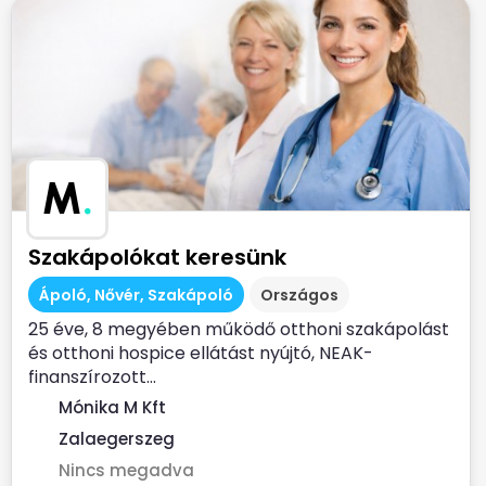
M
.
Szakápolókat keresünk
Ápoló, Nővér, Szakápoló
Országos
25 éve, 8 megyében működő otthoni szakápolást
és otthoni hospice ellátást nyújtó, NEAK-
finanszírozott...
Mónika M Kft
Zalaegerszeg
Nincs megadva