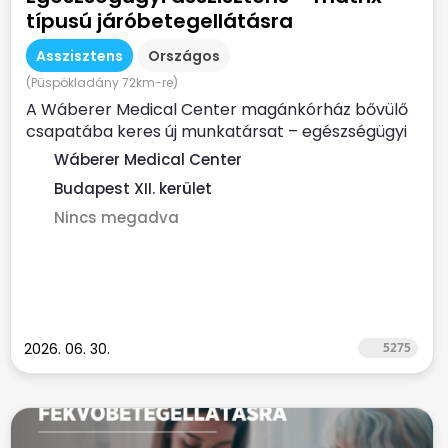
típusú járóbetegellátásra
Asszisztens
Országos
(Püspökladány 72km-re)
A Wáberer Medical Center magánkórház bővülő
csapatába keres új munkatársat – egészségügyi
asszisztensi...
Wáberer Medical Center
Budapest XII. kerület
Nincs megadva
2026. 06. 30.
5275