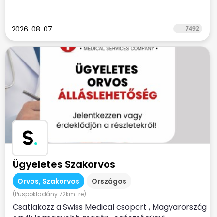
2026. 08. 07.
7492
S
.
Ügyeletes Szakorvos
Orvos, Szakorvos
Országos
(Püspökladány 72km-re)
Csatlakozz a Swiss Medical csoport , Magyarország