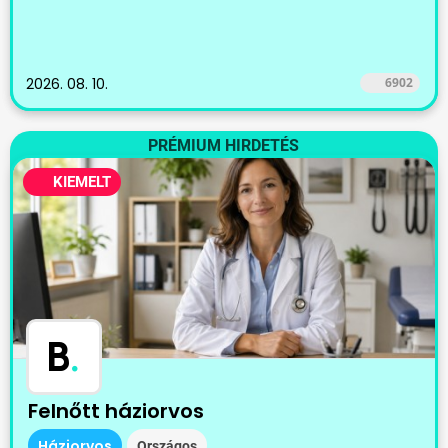
2026. 08. 10.
6902
PRÉMIUM HIRDETÉS
KIEMELT
B
.
Felnőtt háziorvos
Háziorvos
Országos