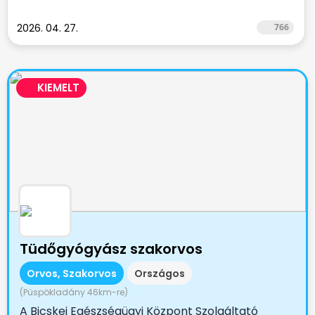
2026. 04. 27.
766
KIEMELT
Tüdőgyógyász szakorvos
Orvos, Szakorvos
Országos
(Püspökladány 46km-re)
A Bicskei Egészségügyi Központ Szolgáltató