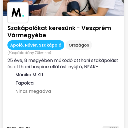
M
.
Szakápolókat keresünk - Veszprém
Vármegyébe
Ápoló, Nővér, Szakápoló
Országos
(Püspökladány 70km-re)
25 éve, 8 megyében működő otthoni szakápolást
és otthoni hospice ellátást nyújtó, NEAK-
finanszírozott...
Mónika M Kft
Tapolca
Nincs megadva