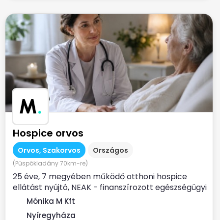
M
.
Hospice orvos
Orvos, Szakorvos
Országos
(Püspökladány 70km-re)
25 éve, 7 megyében működő otthoni hospice
ellátást nyújtó, NEAK - finanszírozott egészségügyi
szolgálat...
Mónika M Kft
Nyíregyháza