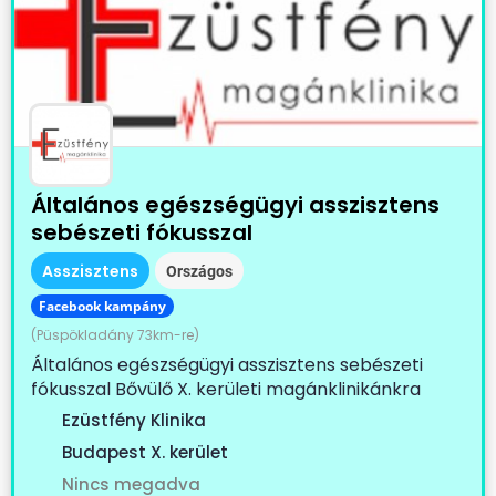
Általános egészségügyi asszisztens
sebészeti fókusszal
Asszisztens
Országos
Facebook kampány
(Püspökladány 73km-re)
Általános egészségügyi asszisztens sebészeti
fókusszal Bővülő X. kerületi magánklinikánkra
keresünk...
Ezüstfény Klinika
Budapest X. kerület
Nincs megadva