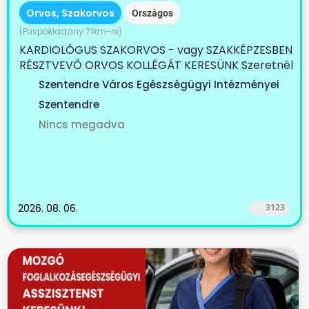
Orvos, Szakorvos
Országos
(Püspökladány 71km-re)
KARDIOLÓGUS SZAKORVOS - vagy SZAKKÉPZESBEN
RÉSZTVEVŐ ORVOS KOLLÉGÁT KERESÜNK Szeretnél
egy...
Szentendre Város Egészségügyi Intézményei
Szentendre
Nincs megadva
2026. 08. 06.
3123