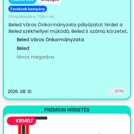
Facebook kampány
(Püspökladány 70km-re)
Beled Város Önkormányzata pályázatot hirdet a
Beled székhellyel működő, Beled II. számú körzetet,
Cirák...
Beled Város Önkormányzata
Beled
Nincs megadva
2026. 08. 10.
6776
PRÉMIUM HIRDETÉS
KIEMELT