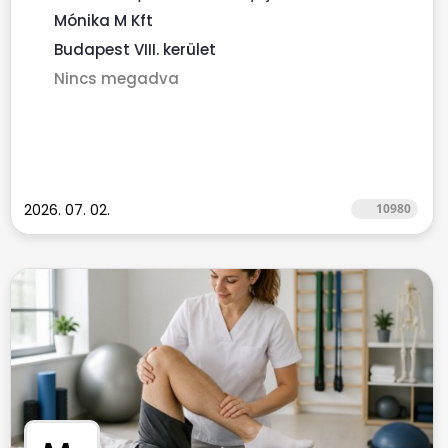
finanszírozott...
Mónika M Kft
Budapest VIII. kerület
Nincs megadva
2026. 07. 02.
10980