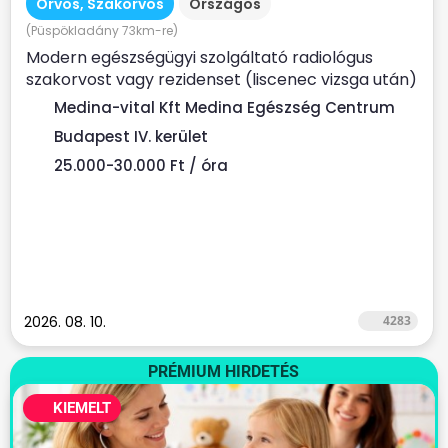
Orvos, Szakorvos
Országos
(Püspökladány 73km-re)
Modern egészségügyi szolgáltató radiológus
szakorvost vagy rezidenset (liscenec vizsga után)
keres Rendelési...
Medina-vital Kft Medina Egészség Centrum
Budapest IV. kerület
25.000-30.000 Ft / óra
2026. 08. 10.
4283
PRÉMIUM HIRDETÉS
KIEMELT