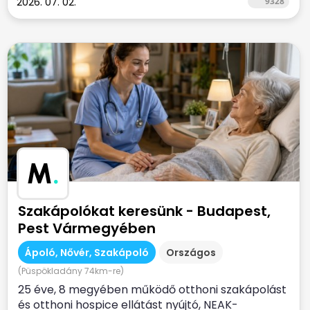
2026. 07. 02.
9328
M
.
Szakápolókat keresünk - Budapest,
Pest Vármegyében
Ápoló, Nővér, Szakápoló
Országos
(Püspökladány 74km-re)
25 éve, 8 megyében működő otthoni szakápolást
és otthoni hospice ellátást nyújtó, NEAK-