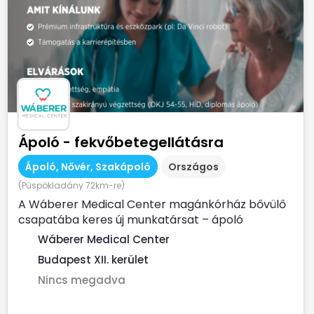
Ápoló - fekvőbetegellátásra
Ápoló, Nővér, Szakápoló
Országos
(Püspökladány 72km-re)
A Wáberer Medical Center magánkórház bővülő
csapatába keres új munkatársat – ápoló
munkakörbe fekvőbeteg...
Wáberer Medical Center
Budapest XII. kerület
Nincs megadva