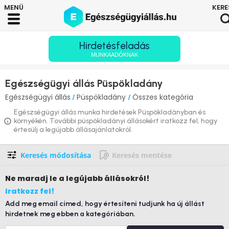
Hirdetésfeladás
MUNKAADÓKNAK
Egészségügyi állás Püspökladány
Egészségügyi állás
Püspökladány
Összes kategória
/
/
Egészségügyi állás munka hirdetések Püspökladányban és
környékén. További püspökladányi állásokért iratkozz fel, hogy
értesülj a legújabb állásajánlatokról.
Keresés módosítása
Keresés mentése
Ne maradj le
a legújabb állásokról!
Iratkozz fel!
Add meg email címed, hogy értesíteni tudjunk ha új állást
hirdetnek meg ebben a kategóriában.