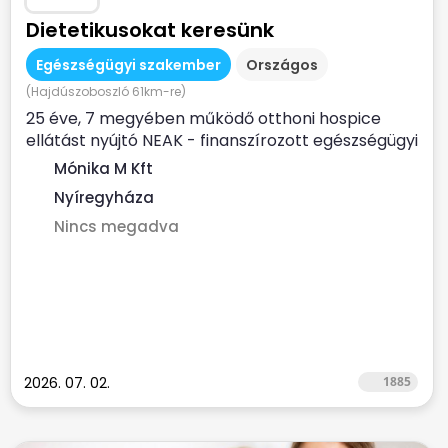
Dietetikusokat keresünk
Egészségügyi szakember
Országos
(Hajdúszoboszló 61km-re)
25 éve, 7 megyében működő otthoni hospice
ellátást nyújtó NEAK - finanszírozott egészségügyi
szolgálat...
Mónika M Kft
Nyíregyháza
Nincs megadva
2026. 07. 02.
1885