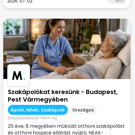
2026. 07. 02.
9311
M
.
Szakápolókat keresünk - Budapest,
Pest Vármegyében
Ápoló, Nővér, Szakápoló
Országos
(Hajdúszoboszló 74km-re)
25 éve, 8 megyében működő otthoni szakápolást
és otthoni hospice ellátást nyújtó, NEAK-