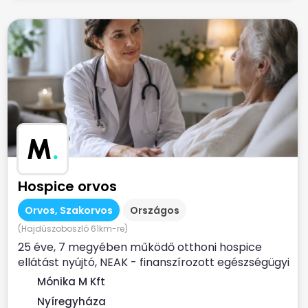
M
.
Hospice orvos
Orvos, Szakorvos
Országos
(Hajdúszoboszló 61km-re)
25 éve, 7 megyében működő otthoni hospice
ellátást nyújtó, NEAK - finanszírozott egészségügyi
szolgálat...
Mónika M Kft
Nyíregyháza