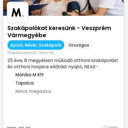
M
.
Szakápolókat keresünk - Veszprém
Vármegyébe
Ápoló, Nővér, Szakápoló
Országos
(Hajdúszoboszló 70km-re)
25 éve, 8 megyében működő otthoni szakápolást
és otthoni hospice ellátást nyújtó, NEAK-
finanszírozott...
Mónika M Kft
Tapolca
Nincs megadva