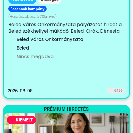
Facebook kampány
(Hajdúszoboszló 70km-re)
Beled Város Önkormányzata pályázatot hirdet a
Beled székhellyel működő, Beled, Cirák, Dénesfa,
Edve,...
Beled Város Önkormányzata
Beled
Nincs megadva
2026. 08. 08.
6456
PRÉMIUM HIRDETÉS
KIEMELT