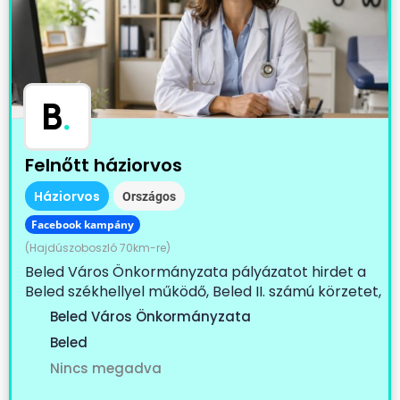
B
.
Felnőtt háziorvos
Háziorvos
Országos
Facebook kampány
(Hajdúszoboszló 70km-re)
Beled Város Önkormányzata pályázatot hirdet a
Beled székhellyel működő, Beled II. számú körzetet,
Cirák...
Beled Város Önkormányzata
Beled
Nincs megadva