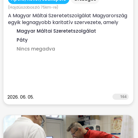
(Hajdúszoboszló 75km-re)
A Magyar Máltai Szeretetszolgálat Magyarország
egyik legnagyobb karitatív szervezete, amely
évente több százezer...
Magyar Máltai Szeretetszolgálat
Páty
Nincs megadva
2026. 06. 05.
164