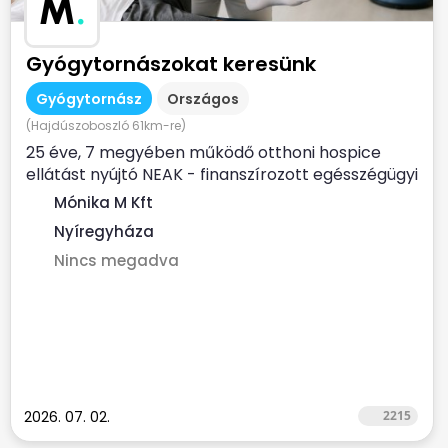
M
.
Gyógytornászokat keresünk
Gyógytornász
Országos
(Hajdúszoboszló 61km-re)
25 éve, 7 megyében működő otthoni hospice
ellátást nyújtó NEAK - finanszírozott egésszégügyi
szolgálat...
Mónika M Kft
Nyíregyháza
Nincs megadva
2026. 07. 02.
2215