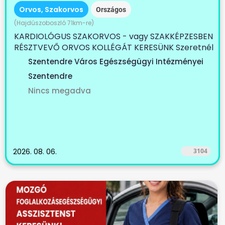
Orvos, Szakorvos
Országos
(Hajdúszoboszló 71km-re)
KARDIOLÓGUS SZAKORVOS - vagy SZAKKÉPZESBEN
RÉSZTVEVŐ ORVOS KOLLÉGÁT KERESÜNK Szeretnél
egy...
Szentendre Város Egészségügyi Intézményei
Szentendre
Nincs megadva
2026. 08. 06.
3104