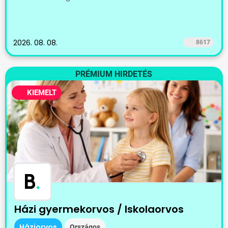
2026. 08. 08.
8617
PRÉMIUM HIRDETÉS
KIEMELT
B
.
Házi gyermekorvos / Iskolaorvos
Háziorvos
Országos