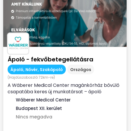
Ápoló - fekvőbetegellátásra
Ápoló, Nővér, Szakápoló
Országos
(Hajdúszoboszló 72km-re)
A Wáberer Medical Center magánkórház bővülő
csapatába keres új munkatársat – ápoló
munkakörbe fekvőbeteg...
Wáberer Medical Center
Budapest XII. kerület
Nincs megadva