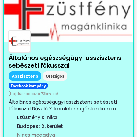
Általános egészségügyi asszisztens
sebészeti fókusszal
Asszisztens
Országos
Facebook kampány
(Hajdúszoboszló 73km-re)
Általános egészségügyi asszisztens sebészeti
fókusszal Bővülő X. kerületi magánklinikánkra
keresünk...
Ezüstfény Klinika
Budapest X. kerület
Nincs megadva