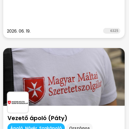
2026. 06. 19.
6325
Vezető ápoló (Páty)
Ápoló, Nővér, Szakápoló
Országos