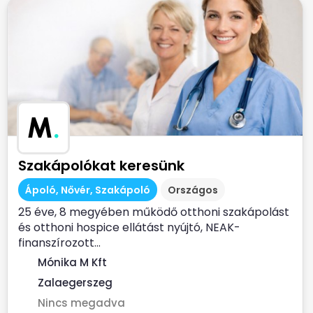
M
.
Szakápolókat keresünk
Ápoló, Nővér, Szakápoló
Országos
25 éve, 8 megyében működő otthoni szakápolást
és otthoni hospice ellátást nyújtó, NEAK-
finanszírozott...
Mónika M Kft
Zalaegerszeg
Nincs megadva