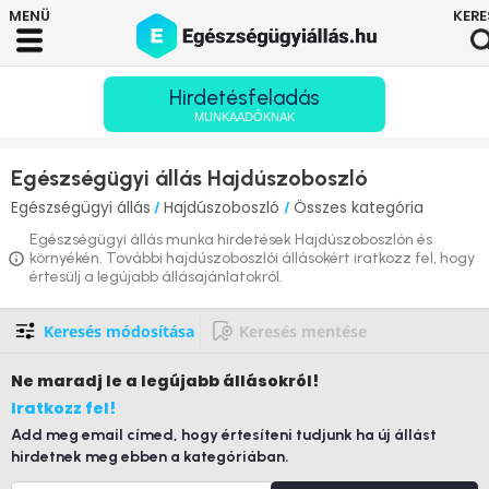
Hirdetésfeladás
MUNKAADÓKNAK
Egészségügyi állás Hajdúszoboszló
Egészségügyi állás
Hajdúszoboszló
Összes kategória
/
/
Egészségügyi állás munka hirdetések Hajdúszoboszlón és
környékén. További hajdúszoboszlói állásokért iratkozz fel, hogy
értesülj a legújabb állásajánlatokról.
Keresés módosítása
Keresés mentése
Ne maradj le
a legújabb állásokról!
Iratkozz fel!
Add meg email címed, hogy értesíteni tudjunk ha új állást
hirdetnek meg ebben a kategóriában.