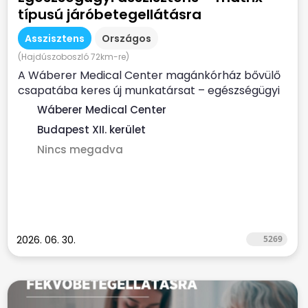
típusú járóbetegellátásra
Asszisztens
Országos
(Hajdúszoboszló 72km-re)
A Wáberer Medical Center magánkórház bővülő
csapatába keres új munkatársat – egészségügyi
asszisztensi...
Wáberer Medical Center
Budapest XII. kerület
Nincs megadva
2026. 06. 30.
5269