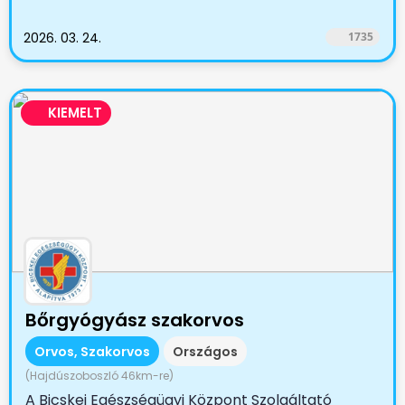
2026. 03. 24.
1735
KIEMELT
Bőrgyógyász szakorvos
Orvos, Szakorvos
Országos
(Hajdúszoboszló 46km-re)
A Bicskei Egészségügyi Központ Szolgáltató