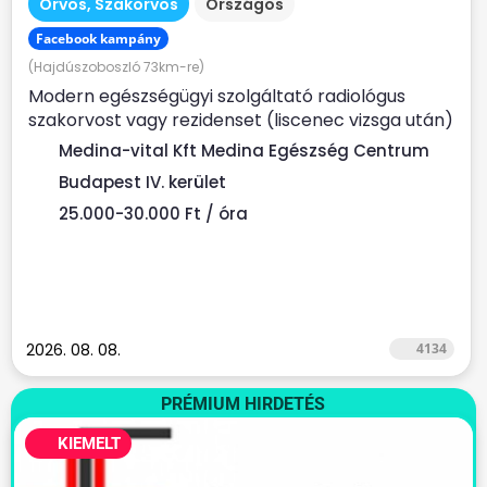
Orvos, Szakorvos
Országos
Facebook kampány
(Hajdúszoboszló 73km-re)
Modern egészségügyi szolgáltató radiológus
szakorvost vagy rezidenset (liscenec vizsga után)
keres Rendelési...
Medina-vital Kft Medina Egészség Centrum
Budapest IV. kerület
25.000-30.000 Ft / óra
2026. 08. 08.
4134
PRÉMIUM HIRDETÉS
KIEMELT