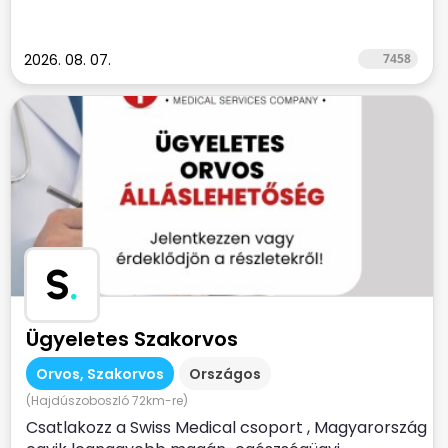
2026. 08. 07.
7458
S
.
Ügyeletes Szakorvos
Orvos, Szakorvos
Országos
(Hajdúszoboszló 72km-re)
Csatlakozz a Swiss Medical csoport , Magyarország