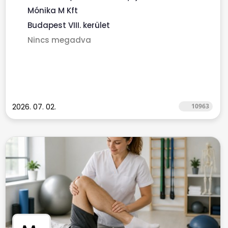
finanszírozott...
Mónika M Kft
Budapest VIII. kerület
Nincs megadva
2026. 07. 02.
10963