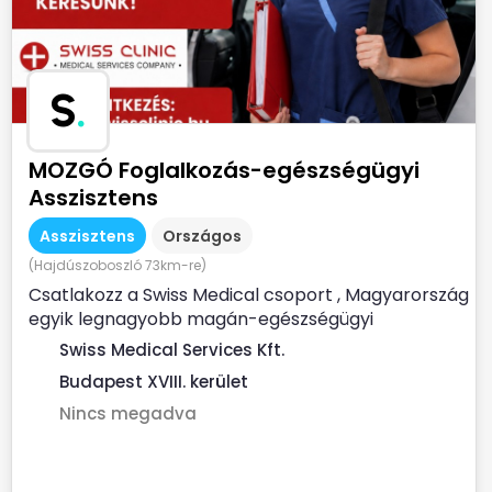
S
.
MOZGÓ Foglalkozás-egészségügyi
Asszisztens
Asszisztens
Országos
(Hajdúszoboszló 73km-re)
Csatlakozz a Swiss Medical csoport , Magyarország
egyik legnagyobb magán-egészségügyi
szolgáltatójához ...
Swiss Medical Services Kft.
Budapest XVIII. kerület
Nincs megadva