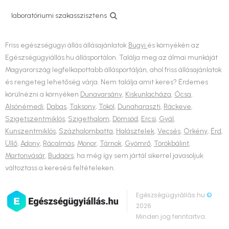
laboratóriumi szakasszisztens
Friss egészségügyi állás állásajánlatok
Bugyi
és környékén az
Egészségügyiállás.hu állásportálon. Találja meg az álmai munkáját
Magyarország legfelkapottabb állásportálján, ahol friss állásajánlatok
és rengeteg lehetőség várja. Nem találja amit keres? Érdemes
körülnézni a környéken
Dunavarsány
,
Kiskunlacháza
,
Ócsa
,
Alsónémedi
,
Dabas
,
Taksony
,
Tököl
,
Dunaharaszti
,
Ráckeve
,
Szigetszentmiklós
,
Szigethalom
,
Dömsöd
,
Ercsi
,
Gyál
,
Kunszentmiklós
,
Százhalombatta
,
Halásztelek
,
Vecsés
,
Örkény
,
Érd
,
Üllő
,
Adony
,
Rácalmás
,
Monor
,
Tárnok
,
Gyömrő
,
Törökbálint
,
Martonvásár
,
Budaörs
, ha még így sem jártál sikerrel javasoljuk
változtass a keresési feltételeken.
Egészségügyiállás.hu
©
2026
Minden jog fenntartva.