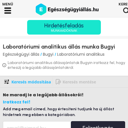
Hirdetésfeladás
MUNKAADÓKNAK
Laboratóriumi analitikus állás munka Bugyi
Egészségügyi állás
Bugyi
Laboratóriumi analitikus
/
/
Laboratóriumi analitikus állásajánlatok Bugyin iratkozz fel, hogy
értesülj a legújabb állásajánlatokról.
Keresés módosítása
Keresés mentése
Ne maradj le
a legújabb állásokról!
Iratkozz fel!
Add meg email címed, hogy értesíteni tudjunk ha új állást
hirdetnek meg ebben a kategóriában.