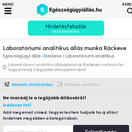
Hirdetésfeladás
MUNKAADÓKNAK
Laboratóriumi analitikus állás munka Ráckeve
Egészségügyi állás
Ráckeve
Laboratóriumi analitikus
/
/
Laboratóriumi analitikus állásajánlatok Ráckevén iratkozz fel,
hogy értesülj a legújabb állásajánlatokról.
Keresés módosítása
Keresés mentése
Ne maradj le
a legújabb állásokról!
Iratkozz fel!
Add meg email címed, hogy értesíteni tudjunk ha új állást
hirdetnek meg ebben a kategóriában.