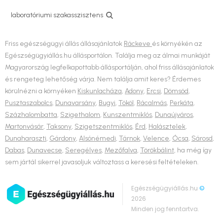
laboratóriumi szakasszisztens
Friss egészségügyi állás állásajánlatok
Ráckeve
és környékén az
Egészségügyiállás.hu állásportálon. Találja meg az álmai munkáját
Magyarország legfelkapottabb állásportálján, ahol friss állásajánlatok
és rengeteg lehetőség várja. Nem találja amit keres? Érdemes
körülnézni a környéken
Kiskunlacháza
,
Adony
,
Ercsi
,
Dömsöd
,
Pusztaszabolcs
,
Dunavarsány
,
Bugyi
,
Tököl
,
Rácalmás
,
Perkáta
,
Százhalombatta
,
Szigethalom
,
Kunszentmiklós
,
Dunaújváros
,
Martonvásár
,
Taksony
,
Szigetszentmiklós
,
Érd
,
Halásztelek
,
Dunaharaszti
,
Gárdony
,
Alsónémedi
,
Tárnok
,
Velence
,
Ócsa
,
Sárosd
,
Dabas
,
Dunavecse
,
Seregélyes
,
Mezőfalva
,
Törökbálint
, ha még így
sem jártál sikerrel javasoljuk változtass a keresési feltételeken.
Egészségügyiállás.hu
©
2026
Minden jog fenntartva.