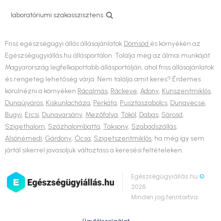
laboratóriumi szakasszisztens
Friss egészségügyi állás állásajánlatok
Dömsöd
és környékén az
Egészségügyiállás.hu állásportálon. Találja meg az álmai munkáját
Magyarország legfelkapottabb állásportálján, ahol friss állásajánlatok
és rengeteg lehetőség várja. Nem találja amit keres? Érdemes
körülnézni a környéken
Rácalmás
,
Ráckeve
,
Adony
,
Kunszentmiklós
,
Dunaújváros
,
Kiskunlacháza
,
Perkáta
,
Pusztaszabolcs
,
Dunavecse
,
Bugyi
,
Ercsi
,
Dunavarsány
,
Mezőfalva
,
Tököl
,
Dabas
,
Sárosd
,
Szigethalom
,
Százhalombatta
,
Taksony
,
Szabadszállás
,
Alsónémedi
,
Gárdony
,
Ócsa
,
Szigetszentmiklós
, ha még így sem
jártál sikerrel javasoljuk változtass a keresési feltételeken.
Egészségügyiállás.hu
©
2026
Minden jog fenntartva.