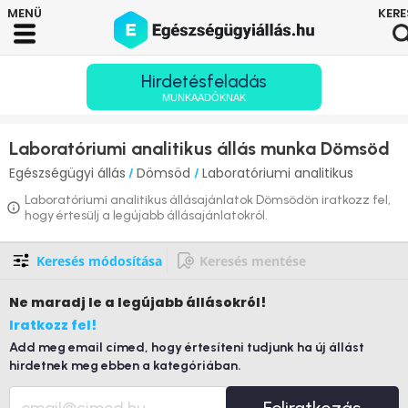
Hirdetésfeladás
MUNKAADÓKNAK
Laboratóriumi analitikus állás munka Dömsöd
Egészségügyi állás
Dömsöd
Laboratóriumi analitikus
/
/
Laboratóriumi analitikus állásajánlatok Dömsödön iratkozz fel,
hogy értesülj a legújabb állásajánlatokról.
Keresés módosítása
Keresés mentése
Ne maradj le
a legújabb állásokról!
Iratkozz fel!
Add meg email címed, hogy értesíteni tudjunk ha új állást
hirdetnek meg ebben a kategóriában.