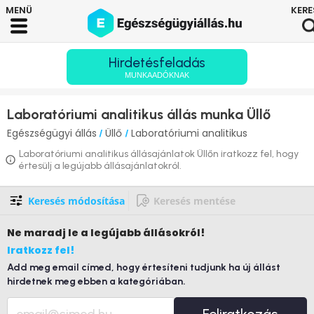
Hirdetésfeladás
MUNKAADÓKNAK
Laboratóriumi analitikus állás munka Üllő
Egészségügyi állás
Üllő
Laboratóriumi analitikus
/
/
Laboratóriumi analitikus állásajánlatok Üllőn iratkozz fel, hogy
értesülj a legújabb állásajánlatokról.
Keresés módosítása
Keresés mentése
Ne maradj le
a legújabb állásokról!
Iratkozz fel!
Add meg email címed, hogy értesíteni tudjunk ha új állást
hirdetnek meg ebben a kategóriában.