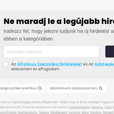
Ne maradj le a legújabb hi
Iratkozz fel, hogy jelezni tudjunk ha új hirdetést 
ebben a kategóriában.
Az
Általános Szerződési Feltételeket
és az
Adatvédel
elolvastam és elfogadom.
 diagnosztikai analitikus
laboratóriumi szakasszisztens
ékén az Egészségügyiállás.hu állásportálon. Találja meg az álmai munkáját Magyarorsz
alálja amit keres? Érdemes körülnézni a környéken
Százhalombatta
,
Ráckeve
,
Tököl
,
szentmiklós
,
Pusztaszabolcs
,
Taksony
,
Dunaharaszti
,
Velence
,
Bugyi
,
Gárdony
,
Dömsöd