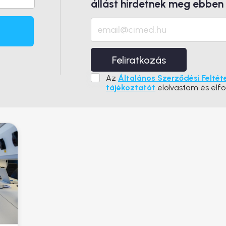
állást hirdetnek meg ebben
Feliratkozás
Az
Általános Szerződési Feltét
tájékoztatót
elolvastam és elf