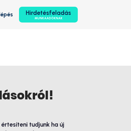
Hirdetésfeladás
lépés
MUNKAADÓKNAK
lásokról!
rtesíteni tudjunk ha új