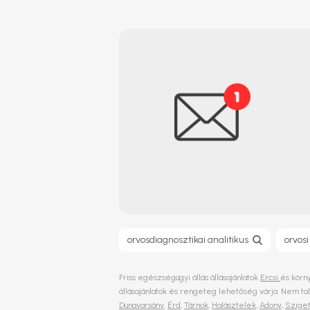
orvosdiagnosztikai analitikus
orvosi
Friss egészségügyi állás állásajánlatok
Ercsi
és körny
állásajánlatok és rengeteg lehetőség várja. Nem t
Dunavarsány
,
Érd
,
Tárnok
,
Halásztelek
,
Adony
,
Sziget