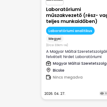
Laboratóriumi
műszakvezető (rész- va
teljes munkaidőben)
Laboratóriumi analitikus
Megyei
(Ercsi 33km-re)
A Magyar Máltai Szeretetszolgál
felvételt hirdet Laboratóriumi
műszakvezető (rész- vagy...
Magyar Máltai Szeretetszolg
Bicske
Nincs megadva
2026. 04. 27.
6