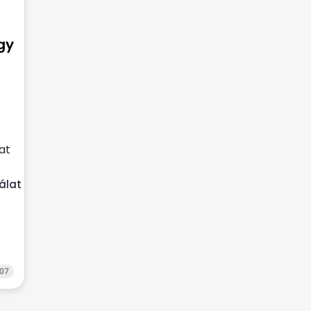
gy
at
álat
07