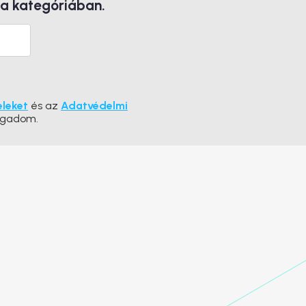
 a kategóriában.
eleket
és az
Adatvédelmi
ogadom.