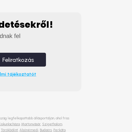
rdetésekről!
adnak fel
Feliratkozás
mi tájékoztatót
ág legfelkapottabb állásportálján, ahol friss
Kiskunlacháza
,
Martonvásár
,
Szigethalom
,
,
Törökbálint
,
Alsónémedi
,
Budaörs
,
Perkáta
,