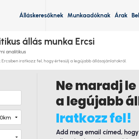
Álláskeresőknek
Munkaadóknak
Árak
Be
tikus állás munka Ercsi
mi analitikus
Ercsiben iratkozz fel, hogy értesülj a legújabb állásajánlatokról.
Ne maradj le
a legújabb ál
Iratkozz fel!
Add meg email címed, hogy é