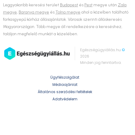
Leggyakoribb keresési terület
Budapest
és
Pest
megye után
Zala
megye
,
Baranya megye
és
Tolna megye
ahol a közelben található
farkasgyepű kórház állásajánlatok. Városok szerinti álláskeresés
Magyarországon. Több megye áll rendelkezésre a kereséshez,
találjon megfelelő munkát a közelében.
Egészségügyiállás.hu
©
2026
Minden jog fenntartva.
Ügyfélszolgálat
Médiaajánlat
Általános szerződési feltételek
Adatvédelem