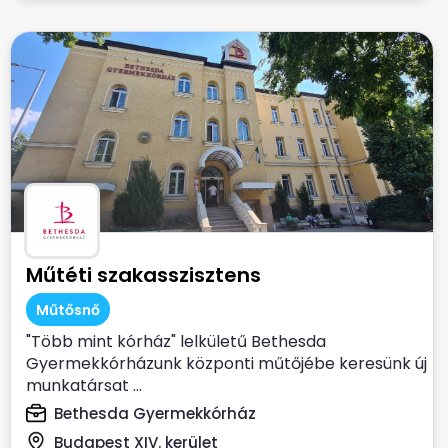
Műtéti szakasszisztens
Műtősnő
"Több mint kórház" lelkületű Bethesda
Gyermekkórházunk központi műtőjébe keresünk új
munkatársat ...
Bethesda Gyermekkórház
Budapest XIV. kerület