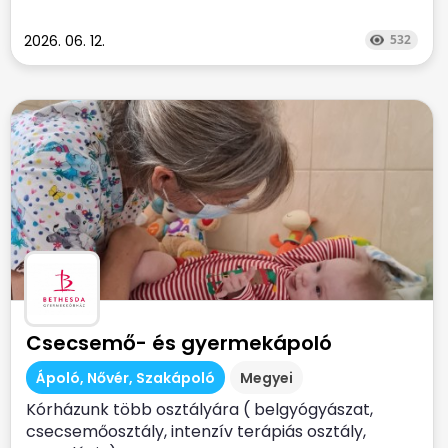
2026. 06. 12.
532
Csecsemő- és gyermekápoló
Ápoló, Nővér, Szakápoló
Megyei
Kórházunk több osztályára ( belgyógyászat,
csecsemőosztály, intenzív terápiás osztály,