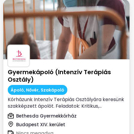
Gyermekápoló (Intenzív Terápiás
Osztály)
Ápoló, Nővér, Szakápoló
Kórházunk Intenzív Terápiás Osztályára keresünk
szakképzett ápolót. Feladatok: Kritikus,...
Bethesda Gyermekkórház
Budapest XIV. kerület
Nincs megadva