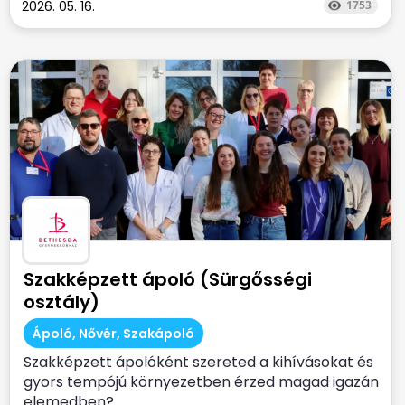
2026. 05. 16.
1753
Szakképzett ápoló (Sürgősségi
osztály)
Ápoló, Nővér, Szakápoló
Szakképzett ápolóként szereted a kihívásokat és
gyors tempójú környezetben érzed magad igazán
elemedben?...