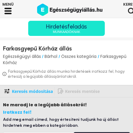
Hirdetésfeladás
MUNKAADÓKNAK
Farkasgyepű Kórház állás
Egészségügyi állás
Bárhol
Összes kategória
Farkasgyepű
/
/
/
Kórház
Farkasgyepű Kórház állás munka hirdetések iratkozz fel, hogy
értesülj a legújabb állásajánlatokról.
Keresés módosítása
Keresés mentése
Ne maradj le
a legújabb állásokról!
Iratkozz fel!
Add meg email címed, hogy értesíteni tudjunk ha új állást
hirdetnek meg ebben a kategóriában.