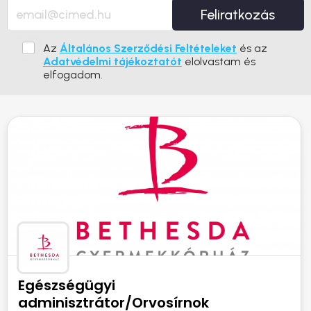
Feliratkozás
Az
Általános Szerződési Feltételeket
és az
Adatvédelmi tájékoztatót
elolvastam és
elfogadom.
Egészségügyi
adminisztrátor/Orvosírnok