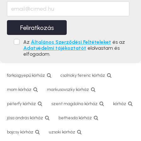
Feliratkozás
Az
Általános Szerződési Feltételeket
és az
Adatvédelmi tájékoztatót
elolvastam és
elfogadom.
farkasgyepű kórház
csolnoky ferenc kórház
mom kórház
markusovszky kórház
péterfy kórház
szent magdolna kórház
kórház
jósa andrás kórház
bethesda kórház
bajcsy kórház
uzsoki kórház