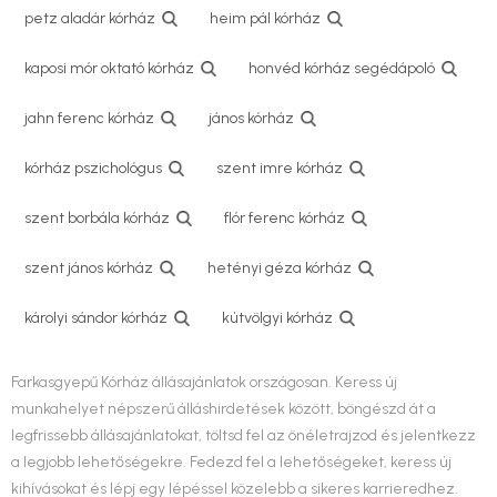
petz aladár kórház
heim pál kórház
kaposi mór oktató kórház
honvéd kórház segédápoló
jahn ferenc kórház
jános kórház
kórház pszichológus
szent imre kórház
szent borbála kórház
flór ferenc kórház
szent jános kórház
hetényi géza kórház
károlyi sándor kórház
kútvölgyi kórház
Farkasgyepű Kórház állásajánlatok országosan. Keress új
munkahelyet népszerű álláshirdetések között, böngészd át a
legfrissebb állásajánlatokat, töltsd fel az önéletrajzod és jelentkezz
a legjobb lehetőségekre. Fedezd fel a lehetőségeket, keress új
kihívásokat és lépj egy lépéssel közelebb a sikeres karrieredhez.