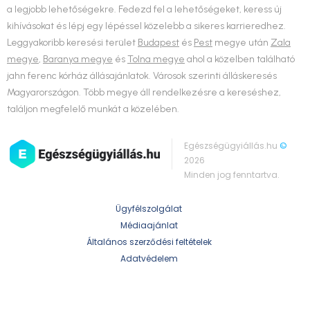
a legjobb lehetőségekre. Fedezd fel a lehetőségeket, keress új
kihívásokat és lépj egy lépéssel közelebb a sikeres karrieredhez.
Leggyakoribb keresési terület
Budapest
és
Pest
megye után
Zala
megye
,
Baranya megye
és
Tolna megye
ahol a közelben található
jahn ferenc kórház állásajánlatok. Városok szerinti álláskeresés
Magyarországon. Több megye áll rendelkezésre a kereséshez,
találjon megfelelő munkát a közelében.
Egészségügyiállás.hu
©
2026
Minden jog fenntartva.
Ügyfélszolgálat
Médiaajánlat
Általános szerződési feltételek
Adatvédelem