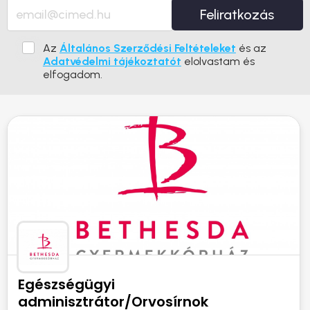
Feliratkozás
Az
Általános Szerződési Feltételeket
és az
Adatvédelmi tájékoztatót
elolvastam és
elfogadom.
Egészségügyi
adminisztrátor/Orvosírnok