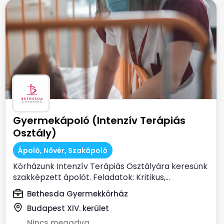
Gyermekápoló (Intenzív Terápiás
Osztály)
Ápoló, Nővér, Szakápoló
Kórházunk Intenzív Terápiás Osztályára keresünk
szakképzett ápolót. Feladatok: Kritikus,...
Bethesda Gyermekkórház
Budapest XIV. kerület
Nincs megadva