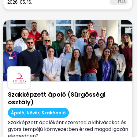
2026. 05. 16.
1748
Szakképzett ápoló (Sürgősségi
osztály)
Ápoló, Nővér, Szakápoló
Szakképzett ápolóként szereted a kihívásokat és
gyors tempójú környezetben érzed magad igazán
elemedben?...