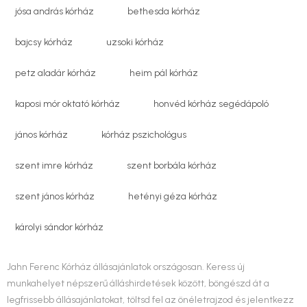
jósa andrás kórház
bethesda kórház
bajcsy kórház
uzsoki kórház
petz aladár kórház
heim pál kórház
kaposi mór oktató kórház
honvéd kórház segédápoló
jános kórház
kórház pszichológus
szent imre kórház
szent borbála kórház
szent jános kórház
hetényi géza kórház
károlyi sándor kórház
Jahn Ferenc Kórház állásajánlatok országosan. Keress új
munkahelyet népszerű álláshirdetések között, böngészd át a
legfrissebb állásajánlatokat, töltsd fel az önéletrajzod és jelentkezz