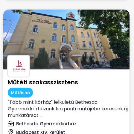
Műtéti szakasszisztens
Műtősnő
"Több mint kórház" lelkületű Bethesda
Gyermekkórházunk központi műtőjébe keresünk új
munkatársat ...
Bethesda Gyermekkórház
Budapest XIV. kerület