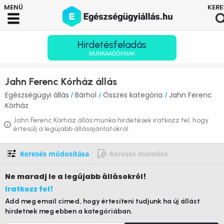
Hirdetésfeladás
MUNKAADÓKNAK
Jahn Ferenc Kórház állás
Egészségügyi állás
Bárhol
Összes kategória
Jahn Ferenc
/
/
/
Kórház
Jahn Ferenc Kórház állás munka hirdetések iratkozz fel, hogy
értesülj a legújabb állásajánlatokról.
Keresés módosítása
Keresés mentése
Ne maradj le
a legújabb állásokról!
Iratkozz fel!
Add meg email címed, hogy értesíteni tudjunk ha új állást
hirdetnek meg ebben a kategóriában.