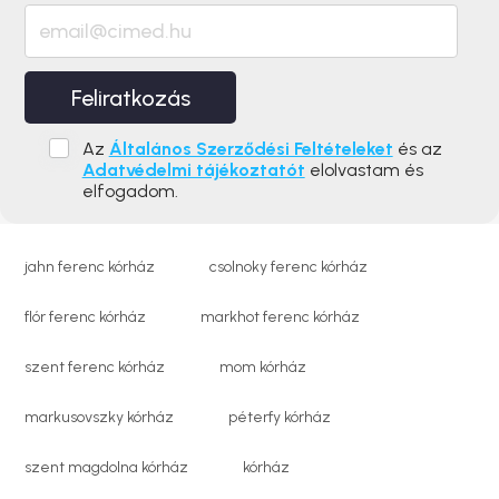
Feliratkozás
Az
Általános Szerződési Feltételeket
és az
Adatvédelmi tájékoztatót
elolvastam és
elfogadom.
jahn ferenc kórház
csolnoky ferenc kórház
flór ferenc kórház
markhot ferenc kórház
szent ferenc kórház
mom kórház
markusovszky kórház
péterfy kórház
szent magdolna kórház
kórház