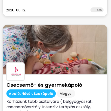
2026. 06. 12.
525
Csecsemő- és gyermekápoló
Ápoló, Nővér, Szakápoló
Megyei
Kórházunk több osztályára ( belgyógyászat,
csecsemőosztály, intenzív terápiás osztály,