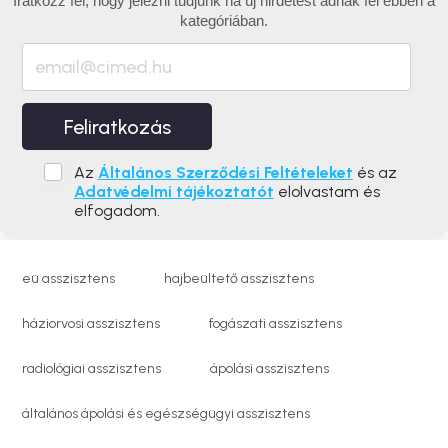
Iratkozz fel, hogy jelezni tudjunk ha új hirdetést adnak fel ebben a
kategóriában.
Feliratkozás
Az
Általános Szerződési Feltételeket
és az
Adatvédelmi tájékoztatót
elolvastam és
elfogadom.
eü asszisztens
hajbeültető asszisztens
háziorvosi asszisztens
fogászati asszisztens
radiológiai asszisztens
ápolási asszisztens
általános ápolási és egészségügyi asszisztens