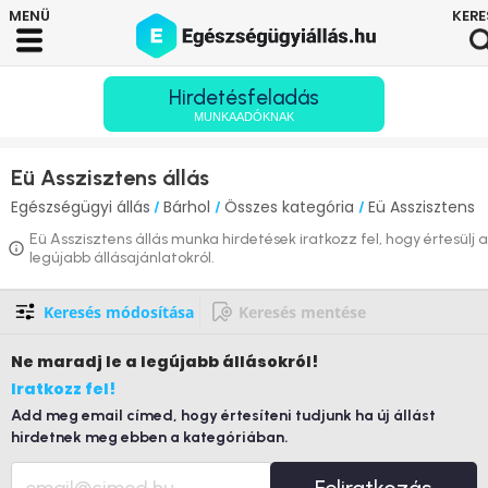
Hirdetésfeladás
MUNKAADÓKNAK
Eü Asszisztens állás
Egészségügyi állás
Bárhol
Összes kategória
Eü Asszisztens
/
/
/
Eü Asszisztens állás munka hirdetések iratkozz fel, hogy értesülj a
legújabb állásajánlatokról.
Keresés módosítása
Keresés mentése
Ne maradj le
a legújabb állásokról!
Iratkozz fel!
Add meg email címed, hogy értesíteni tudjunk ha új állást
hirdetnek meg ebben a kategóriában.