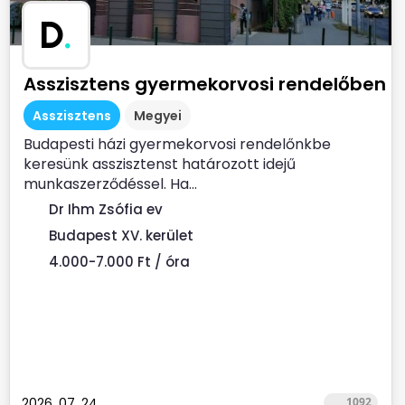
D
.
Asszisztens gyermekorvosi rendelőben
Asszisztens
Megyei
Budapesti házi gyermekorvosi rendelőnkbe
keresünk asszisztenst határozott idejű
munkaszerződéssel. Ha...
Dr Ihm Zsófia ev
Budapest XV. kerület
4.000-7.000 Ft / óra
2026. 07. 24.
1092