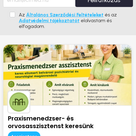
Feliratkozás
Az
Általános Szerződési Feltételeket
és az
Adatvédelmi tájékoztatót
elolvastam és
elfogadom.
Praxismenedzser- és
orvosasszisztenst keresünk