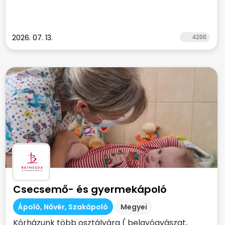
2026. 07. 13.
4200
Csecsemő- és gyermekápoló
Ápoló, Nővér, Szakápoló
Megyei
Kórházunk több osztályára ( belgyógyászat,