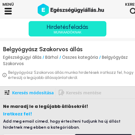
Hirdetésfeladás
MUNKAADÓKNAK
Belgyógyász Szakorvos állás
Egészségügyi állás
Bárhol
Összes kategória
Belgyógyász
/
/
/
Szakorvos
Belgyógyász Szakorvos állás munka hirdetések iratkozz fel, hogy
értesülj a legújabb állásajánlatokról.
Keresés módosítása
Keresés mentése
Ne maradj le
a legújabb állásokról!
Iratkozz fel!
Add meg email címed, hogy értesíteni tudjunk ha új állást
hirdetnek meg ebben a kategóriában.