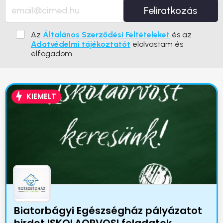
Feliratkozás
Az
Általános Szerződési Feltételeket
és az
Adatvédelmi tájékoztatót
elolvastam és
elfogadom.
KIEMELT
Biatorbágyi Egészségház pályázatot