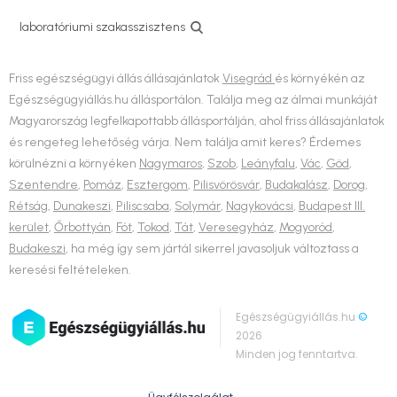
laboratóriumi szakasszisztens
Friss egészségügyi állás állásajánlatok
Visegrád
és környékén az
Egészségügyiállás.hu állásportálon. Találja meg az álmai munkáját
Magyarország legfelkapottabb állásportálján, ahol friss állásajánlatok
és rengeteg lehetőség várja. Nem találja amit keres? Érdemes
körülnézni a környéken
Nagymaros
,
Szob
,
Leányfalu
,
Vác
,
Göd
,
Szentendre
,
Pomáz
,
Esztergom
,
Pilisvörösvár
,
Budakalász
,
Dorog
,
Rétság
,
Dunakeszi
,
Piliscsaba
,
Solymár
,
Nagykovácsi
,
Budapest III.
kerület
,
Őrbottyán
,
Fót
,
Tokod
,
Tát
,
Veresegyház
,
Mogyoród
,
Budakeszi
, ha még így sem jártál sikerrel javasoljuk változtass a
keresési feltételeken.
Egészségügyiállás.hu
©
2026
Minden jog fenntartva.