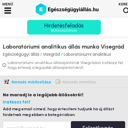
Hirdetésfeladás
MUNKAADÓKNAK
Laboratóriumi analitikus állás munka Visegrád
Egészségügyi állás
Visegrád
Laboratóriumi analitikus
/
/
Laboratóriumi analitikus állásajánlatok Visegrádon iratkozz fel,
hogy értesülj a legújabb állásajánlatokról.
Keresés módosítása
Keresés mentése
Ne maradj le
a legújabb állásokról!
Iratkozz fel!
Add meg email címed, hogy értesíteni tudjunk ha új állást
hirdetnek meg ebben a kategóriában.