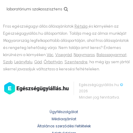
laboratóriumi szakasszisztens
Friss egészségügyi állás állásajánlatok
Rétság
és környékén az
Egészségügyiállás.hu állásportálon. Találja meg az álmai munkáját
Magyarország legfelkapottabb állásportálján, ahol friss állásajánlatok
és rengeteg lehetőség várja. Nem találja amit keres? Érdemes
körülnézni a környéken
Vác
,
Visegrád
,
Nagymaros
,
Balassagyarmat
,
Szob
,
Leányfalu
,
Göd
,
Őrbottyán
,
Szentendre
, ha még így sem jártál
sikerrel javasoljuk változtass a keresési feltételeken.
Egészségügyiállás.hu
©
2026
Minden jog fenntartva.
Ügyfélszolgálat
Médiaajánlat
Általános szerződési feltételek