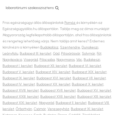
laboratóriumi szakasszisztens
Friss egészségügyi állás állásajánlatok
Pomáz
és környékén az
Egészségügyiállás.hu állásportálon. Találja meg az álmai munkáját
Magyarország legfelkapottabb állásportálján, ahol friss állásajánlatok
és rengeteg lehetőség várja. Nem találja amit keres? Érdemes
körülnézni a környéken
Budakalász
,
Szentendre
,
Dunakeszi
,
Leányfalu
,
Budapest III. kerület
,
Göd
,
Pilisvörösvár
,
Solymár
,
Fót
,
Nagykovácsi
,
Visegrád
,
Piliscsaba
,
Nagymaros
,
Vác
,
Budakeszi
,
Budapest I. kerület
,
Budapest XII. kerület
,
Budapest VI. kerület
,
Budapest V. kerület
,
Budapest XIV. kerület
,
Budapest XIX. kerület
,
Budapest IX. kerület
,
Budapest XVI. kerület
,
Budapest VII. kerület
,
Budapest IV. kerület
,
Budapest XX. kerület
,
Budapest X. kerület
,
Budapest XVIII. kerület
,
Budapest XVII. kerület
,
Budapest XV. kerület
,
Budapest XXIII. kerület
,
Budapest XXII. kerület
,
Budapest XIII. kerület
,
Budapest XXI. kerület
,
Mogyoród
,
Budapest II. kerület
,
Budapest VIII.
kerület
,
Őrbottyán
,
Csömör
,
Veresegyház
,
Budapest XI. kerület
,