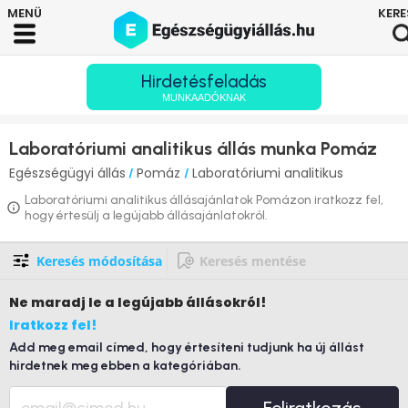
Hirdetésfeladás
MUNKAADÓKNAK
Laboratóriumi analitikus állás munka Pomáz
Egészségügyi állás
Pomáz
Laboratóriumi analitikus
/
/
Laboratóriumi analitikus állásajánlatok Pomázon iratkozz fel,
hogy értesülj a legújabb állásajánlatokról.
Keresés módosítása
Keresés mentése
Ne maradj le
a legújabb állásokról!
Iratkozz fel!
Add meg email címed, hogy értesíteni tudjunk ha új állást
hirdetnek meg ebben a kategóriában.